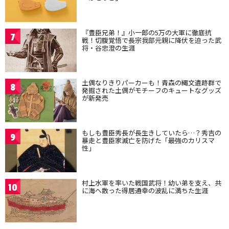
『豊臣兄弟！』小一郎の5万の大軍に徹底抗
7
戦！切腹覚悟で長宗我部元親に降伏を迫った武
将・谷忠澄の生涯
土偶なりきりパーカーも！青森の縄文遺跡群で
8
発掘された土偶がモチーフのキュートなグッズ
が新発売
もしも豊臣秀長が長生きしていたら…？秀吉の
9
暴走と豊臣家滅亡を防げた「最強のカリスマ
性」
村上水軍を率いた戦国武将！幼い弟を支え、共
10
に海へ散った得居通幸の波乱に満ちた生涯