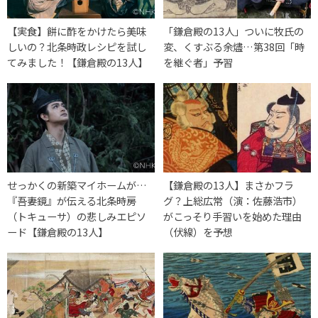
【実食】餅に酢をかけたら美味
「鎌倉殿の13人」ついに牧氏の
しいの？北条時政レシピを試し
変、くすぶる余燼…第38回「時
てみました！【鎌倉殿の13人】
を継ぐ者」予習
せっかくの新築マイホームが…
【鎌倉殿の13人】まさかフラ
『吾妻鏡』が伝える北条時房
グ？上総広常（演：佐藤浩市）
（トキューサ）の悲しみエピソ
がこっそり手習いを始めた理由
ード【鎌倉殿の13人】
（伏線）を予想