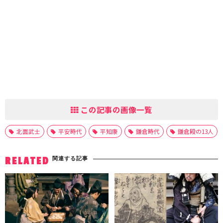
この記事の画像一覧
北面武士
平安時代
平知康
鎌倉時代
鎌倉殿の13人
関連する記事
RELATED