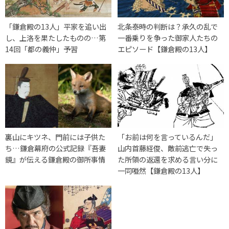
「鎌倉殿の13人」平家を追い出
北条泰時の判断は？承久の乱で
し、上洛を果たしたものの…第
一番乗りを争った御家人たちの
14回「都の義仲」予習
エピソード【鎌倉殿の13人】
裏山にキツネ、門前には子供た
「お前は何を言っているんだ」
ち…鎌倉幕府の公式記録『吾妻
山内首藤経俊、敵前逃亡で失っ
鏡』が伝える鎌倉殿の御所事情
た所領の返還を求める言い分に
一同唖然【鎌倉殿の13人】