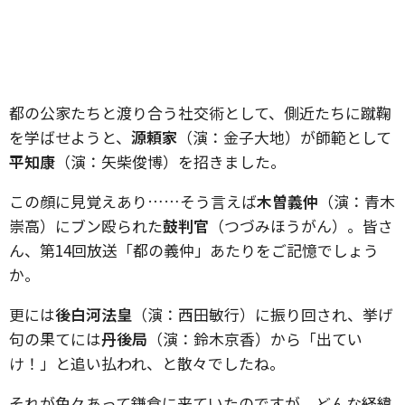
都の公家たちと渡り合う社交術として、側近たちに蹴鞠
を学ばせようと、
源頼家
（演：金子大地）が師範として
平知康
（演：矢柴俊博）を招きました。
この顔に見覚えあり……そう言えば
木曽義仲
（演：青木
崇高）にブン殴られた
鼓判官
（つづみほうがん）。皆さ
ん、第14回放送「都の義仲」あたりをご記憶でしょう
か。
更には
後白河法皇
（演：西田敏行）に振り回され、挙げ
句の果てには
丹後局
（演：鈴木京香）から「出てい
け！」と追い払われ、と散々でしたね。
それが色々あって鎌倉に来ていたのですが、どんな経緯