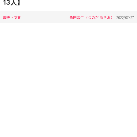
13人】
歴史・文化
角田晶生（つのだ あきお）
2022/07/27