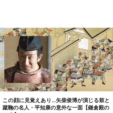
この顔に見覚えあり…矢柴俊博が演じる鼓と
蹴鞠の名人・平知康の意外な一面【鎌倉殿の