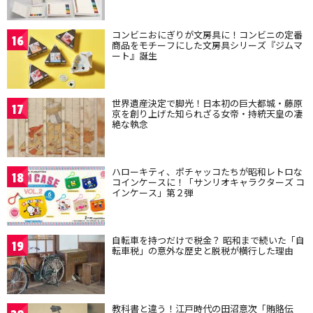
コンビニおにぎりが文房具に！コンビニの定番
16
商品をモチーフにした文房具シリーズ『ジムマ
ート』誕生
世界遺産決定で脚光！日本初の巨大都城・藤原
17
京を創り上げた知られざる女帝・持統天皇の凄
絶な執念
ハローキティ、ポチャッコたちが昭和レトロな
18
コインケースに！「サンリオキャラクターズ コ
インケース」第２弾
自転車を持つだけで税金？ 昭和まで続いた「自
19
転車税」の意外な歴史と脱税が横行した理由
教科書と違う！江戸時代の田沼意次「賄賂伝