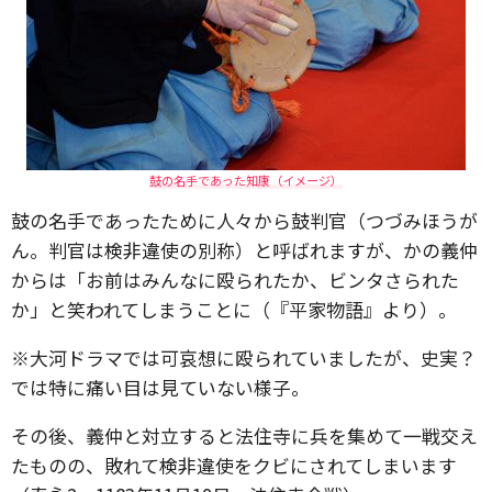
鼓の名手であった知康（イメージ）
鼓の名手であったために人々から鼓判官（つづみほうが
ん。判官は検非違使の別称）と呼ばれますが、かの義仲
からは「お前はみんなに殴られたか、ビンタさられた
か」と笑われてしまうことに（『平家物語』より）。
※大河ドラマでは可哀想に殴られていましたが、史実？
では特に痛い目は見ていない様子。
その後、義仲と対立すると法住寺に兵を集めて一戦交え
たものの、敗れて検非違使をクビにされてしまいます