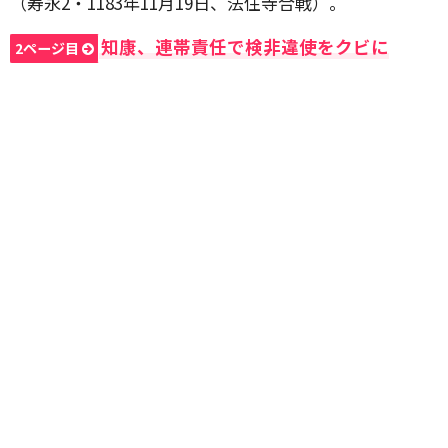
（寿永2・1183年11月19日、法住寺合戦）。
知康、連帯責任で検非違使をクビに
2ページ目