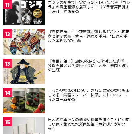
ゴジラの咆哮で目覚める朝…1954年公開『ゴジ
11
ラ』の貴重音源を搭載した「ゴジラ音声目覚ま
し時計」が新発売
『豊臣兄弟！』で萩原護が演じる武将・小堀正
12
次とは？秀長・秀吉・家康が重用、“出家を重
ねた実務派”の生涯
【豊臣兄弟！】2度の改易から復活した武将・
13
多賀秀種とは？豊臣秀長に仕えた半年間と波乱
の生涯
しっかり抹茶の味わい、さらに果実の香りも楽
14
しめる「無糖フレーバー抹茶」ストロベリー、
マンゴー新発売
日本の四季折々の植物や情景を描くことに相応
15
しい色を集めた水彩色鉛筆『色辞典』が新発
売！