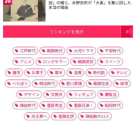
20
説」の嘘と、水野忠邦が「大奥」を敵に回した
本当の理由
ランキングを表示
江戸時代
戦国時代
大河ドラマ
平安時代
アニメ
ロングセラー
戦国武将
スイーツ
雑学
お菓子
幕末
漫画
時代劇
テレビ
べらぼう
明治時代
徳川家康
織田信長
抹茶
デザイン
文房具
フィギュア
展覧会
鎌倉時代
豊臣秀吉
豊臣兄弟！
昭和時代
光る君へ
葛飾北斎
鎌倉殿の13人