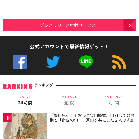
プレスリリース掲載サービス
公式アカウントで最新情報ゲット！
ランキング
RANKING
DAILY
WEEKLY
MONTHLY
24時間
週 間
月 間
『豊臣兄弟！』お市と柴田勝家、自刃しての最
1
期と「辞世の句」…運命を共にした２人の悲劇