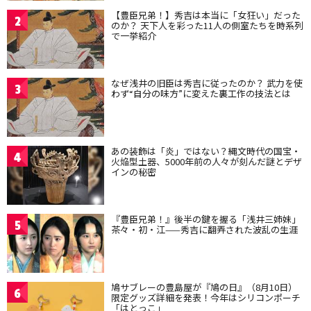
【豊臣兄弟！】秀吉は本当に「女狂い」だった
2
のか？ 天下人を彩った11人の側室たちを時系列
で一挙紹介
なぜ浅井の旧臣は秀吉に従ったのか？ 武力を使
3
わず“自分の味方”に変えた裏工作の技法とは
あの装飾は「炎」ではない？縄文時代の国宝・
4
火焔型土器、5000年前の人々が刻んだ謎とデザ
インの秘密
『豊臣兄弟！』後半の鍵を握る「浅井三姉妹」
5
茶々・初・江——秀吉に翻弄された波乱の生涯
鳩サブレーの豊島屋が『鳩の日』（8月10日）
6
限定グッズ詳細を発表！今年はシリコンポーチ
「はとっこ」