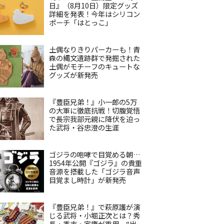
日』（8月10日）限定グッズ
詳細を発表！今年はシリコン
ポーチ「はとっこ」
土偶なりきりパーカーも！青
森の縄文遺跡群で発掘された
土偶がモチーフのキュートな
グッズが新発売
『豊臣兄弟！』小一郎の5万
の大軍に徹底抗戦！切腹覚悟
で長宗我部元親に降伏を迫っ
た武将・谷忠澄の生涯
ゴジラの咆哮で目覚める朝…
1954年公開『ゴジラ』の貴重
音源を搭載した「ゴジラ音声
目覚まし時計」が新発売
『豊臣兄弟！』で萩原護が演
じる武将・小堀正次とは？秀
長・秀吉・家康が重用、“出