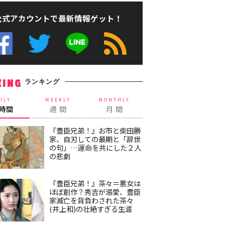
公式アカウントで最新情報ゲット！
ランキング
KING
ILY
WEEKLY
MONTHLY
4時間
週 間
月 間
『豊臣兄弟！』お市と柴田勝
家、自刃しての最期と「辞世
の句」…運命を共にした２人
の悲劇
『豊臣兄弟！』茶々＝悪女は
ほぼ創作？秀吉が溺愛、豊臣
家滅亡を背負わされた茶々
(井上和)の壮絶すぎる生涯