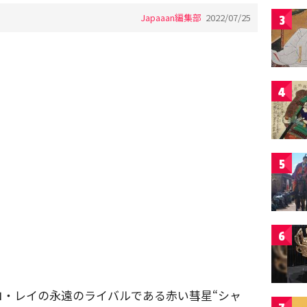
Japaaan編集部
2022/07/25
3
4
5
6
ロ・レイの永遠のライバルである赤い彗星“シャ