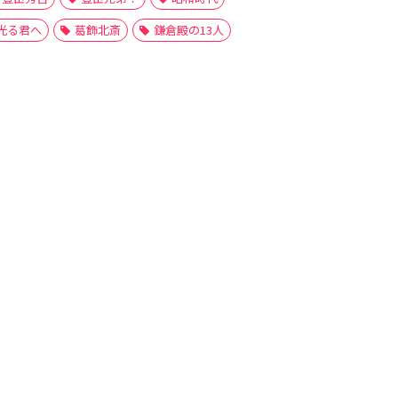
光る君へ
葛飾北斎
鎌倉殿の13人