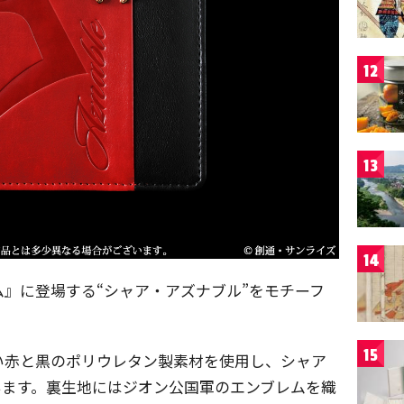
12
13
14
』に登場する“シャア・アズナブル”をモチーフ
15
い赤と黒のポリウレタン製素材を使用し、シャア
います。裏生地にはジオン公国軍のエンブレムを織