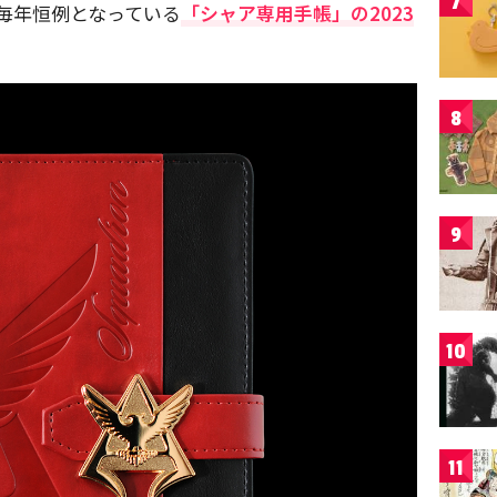
7
毎年恒例となっている
「シャア専用手帳」の2023
。
8
9
10
11