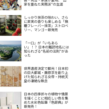
家を重ねた実務派”の生涯
しっかり抹茶の味わい、さら
に果実の香りも楽しめる「無
糖フレーバー抹茶」ストロベ
リー、マンゴー新発売
「一口」が「いもあら
い」！？ 日本の難読地名には
知られざる“名前の法則”があ
った
世界遺産決定で脚光！日本初
の巨大都城・藤原京を創り上
げた知られざる女帝・持統天
皇の凄絶な執念
日本の四季折々の植物や情景
を描くことに相応しい色を集
めた水彩色鉛筆『色辞典』が
新発売！