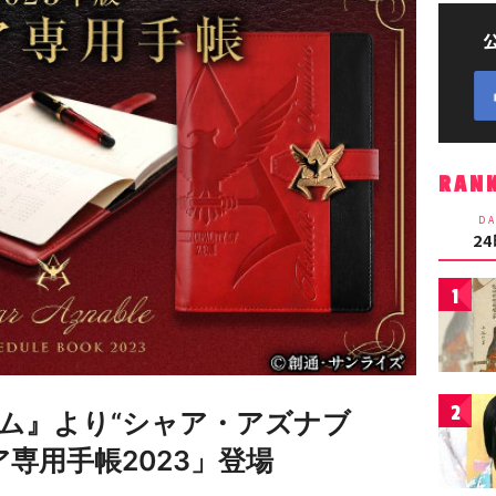
RAN
DA
2
1
2
ム』より“シャア・アズナブ
専用手帳2023」登場