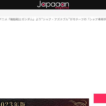
アニメ『機動戦士ガンダム』より“シャア・アズナブル”がモチーフの「シャア専用手帳