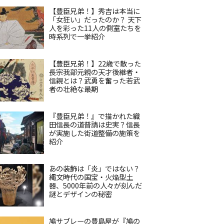
【豊臣兄弟！】秀吉は本当に
「女狂い」だったのか？ 天下
人を彩った11人の側室たちを
時系列で一挙紹介
【豊臣兄弟！】22歳で散った
長宗我部元親の天才後継者・
信親とは？武勇を奮った若武
者の壮絶な最期
『豊臣兄弟！』で描かれた織
田信長の道普請は史実？信長
が実施した街道整備の施策を
紹介
あの装飾は「炎」ではない？
縄文時代の国宝・火焔型土
器、5000年前の人々が刻んだ
謎とデザインの秘密
鳩サブレーの豊島屋が『鳩の