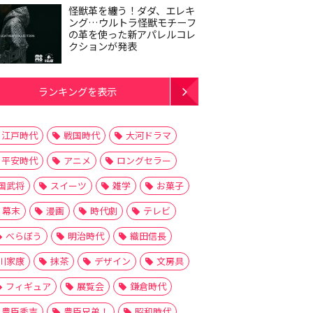
怪獣革を纏う！ダダ、エレキ
ング…ウルトラ怪獣モチーフ
の革を使った新アパレルコレ
クションが発表
ランキングを表示
江戸時代
戦国時代
大河ドラマ
平安時代
アニメ
ロングセラー
国武将
スイーツ
雑学
お菓子
幕末
漫画
時代劇
テレビ
べらぼう
明治時代
織田信長
川家康
抹茶
デザイン
文房具
フィギュア
展覧会
鎌倉時代
豊臣秀吉
豊臣兄弟！
昭和時代