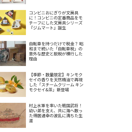
コンビニおにぎりが文房具
に！コンビニの定番商品をモ
チーフにした文房具シリーズ
『ジムマート』誕生
自転車を持つだけで税金？ 昭
和まで続いた「自転車税」の
意外な歴史と脱税が横行した
理由
【季節・数量限定】キンモク
セイの香りを天然精油で再現
した「スチームクリーム キン
モクセイ&茶」新登場
村上水軍を率いた戦国武将！
幼い弟を支え、共に海へ散っ
た得居通幸の波乱に満ちた生
涯