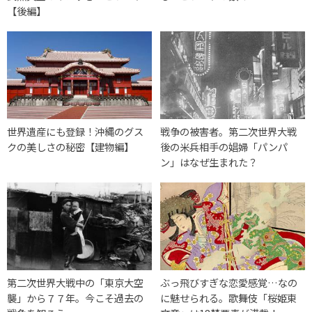
【後編】
世界遺産にも登録！沖縄のグス
戦争の被害者。第二次世界大戦
クの美しさの秘密【建物編】
後の米兵相手の娼婦「パンパ
ン」はなぜ生まれた？
第二次世界大戦中の「東京大空
ぶっ飛びすぎな恋愛感覚…なの
襲」から７７年。今こそ過去の
に魅せられる。歌舞伎「桜姫東