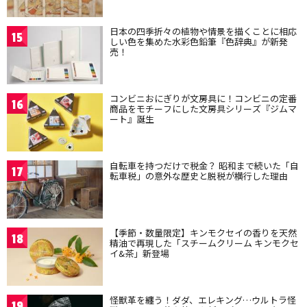
日本の四季折々の植物や情景を描くことに相応
15
しい色を集めた水彩色鉛筆『色辞典』が新発
売！
コンビニおにぎりが文房具に！コンビニの定番
16
商品をモチーフにした文房具シリーズ『ジムマ
ート』誕生
自転車を持つだけで税金？ 昭和まで続いた「自
17
転車税」の意外な歴史と脱税が横行した理由
【季節・数量限定】キンモクセイの香りを天然
18
精油で再現した「スチームクリーム キンモクセ
イ&茶」新登場
怪獣革を纏う！ダダ、エレキング…ウルトラ怪
19