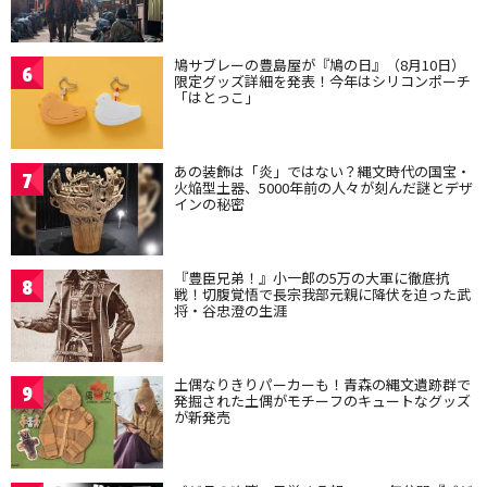
鳩サブレーの豊島屋が『鳩の日』（8月10日）
6
限定グッズ詳細を発表！今年はシリコンポーチ
「はとっこ」
あの装飾は「炎」ではない？縄文時代の国宝・
7
火焔型土器、5000年前の人々が刻んだ謎とデザ
インの秘密
『豊臣兄弟！』小一郎の5万の大軍に徹底抗
8
戦！切腹覚悟で長宗我部元親に降伏を迫った武
将・谷忠澄の生涯
土偶なりきりパーカーも！青森の縄文遺跡群で
9
発掘された土偶がモチーフのキュートなグッズ
が新発売