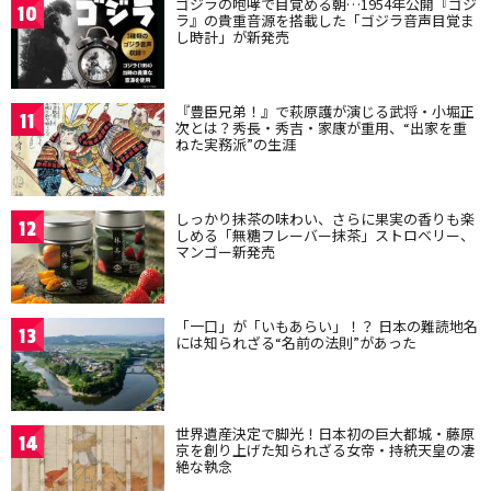
ゴジラの咆哮で目覚める朝…1954年公開『ゴジ
10
ラ』の貴重音源を搭載した「ゴジラ音声目覚ま
し時計」が新発売
『豊臣兄弟！』で萩原護が演じる武将・小堀正
11
次とは？秀長・秀吉・家康が重用、“出家を重
ねた実務派”の生涯
しっかり抹茶の味わい、さらに果実の香りも楽
12
しめる「無糖フレーバー抹茶」ストロベリー、
マンゴー新発売
「一口」が「いもあらい」！？ 日本の難読地名
13
には知られざる“名前の法則”があった
世界遺産決定で脚光！日本初の巨大都城・藤原
14
京を創り上げた知られざる女帝・持統天皇の凄
絶な執念