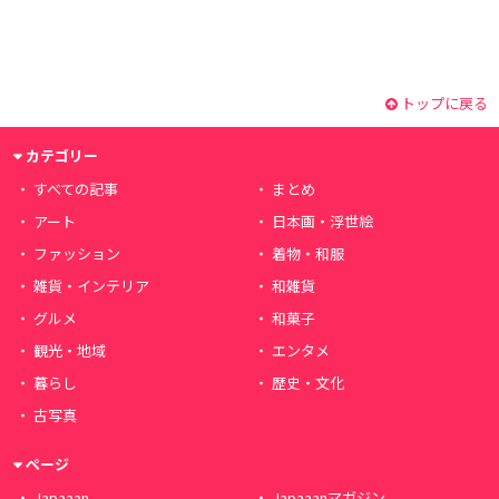
トップに戻る
カテゴリー
すべての記事
まとめ
アート
日本画・浮世絵
ファッション
着物・和服
雑貨・インテリア
和雑貨
グルメ
和菓子
観光・地域
エンタメ
暮らし
歴史・文化
古写真
ページ
Japaaan
Japaaanマガジン