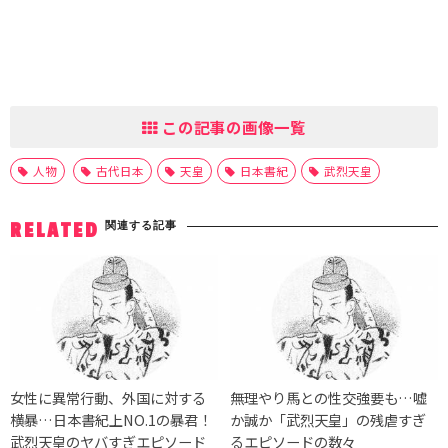
この記事の画像一覧
人物
古代日本
天皇
日本書紀
武烈天皇
関連する記事
RELATED
女性に異常行動、外国に対する
無理やり馬との性交強要も…嘘
横暴…日本書紀上NO.1の暴君！
か誠か「武烈天皇」の残虐すぎ
武烈天皇のヤバすぎエピソード
るエピソードの数々