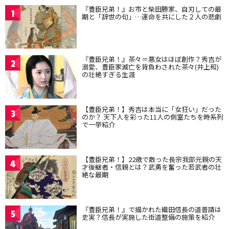
『豊臣兄弟！』お市と柴田勝家、自刃しての最
1
期と「辞世の句」…運命を共にした２人の悲劇
『豊臣兄弟！』茶々＝悪女はほぼ創作？秀吉が
2
溺愛、豊臣家滅亡を背負わされた茶々(井上和)
の壮絶すぎる生涯
【豊臣兄弟！】秀吉は本当に「女狂い」だった
3
のか？ 天下人を彩った11人の側室たちを時系列
で一挙紹介
【豊臣兄弟！】22歳で散った長宗我部元親の天
4
才後継者・信親とは？武勇を奮った若武者の壮
絶な最期
『豊臣兄弟！』で描かれた織田信長の道普請は
5
史実？信長が実施した街道整備の施策を紹介