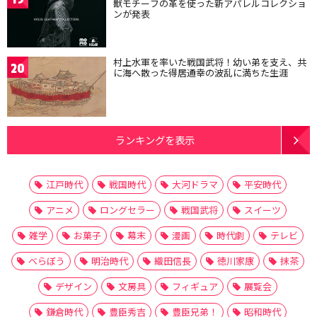
獣モチーフの革を使った新アパレルコレクショ
ンが発表
村上水軍を率いた戦国武将！幼い弟を支え、共
20
に海へ散った得居通幸の波乱に満ちた生涯
ランキングを表示
江戸時代
戦国時代
大河ドラマ
平安時代
アニメ
ロングセラー
戦国武将
スイーツ
雑学
お菓子
幕末
漫画
時代劇
テレビ
べらぼう
明治時代
織田信長
徳川家康
抹茶
デザイン
文房具
フィギュア
展覧会
鎌倉時代
豊臣秀吉
豊臣兄弟！
昭和時代