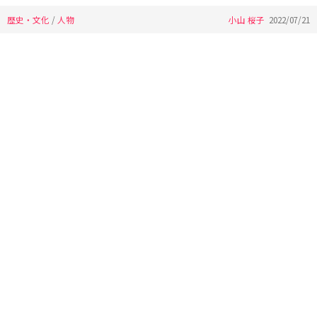
歴史・文化
/
人物
小山 桜子
2022/07/21