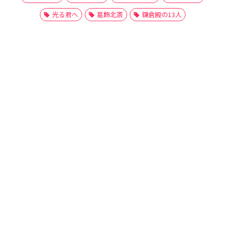
光る君へ
葛飾北斎
鎌倉殿の13人