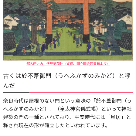
都名所之内 伏見稲荷社（貞信、国立国会図書館より）
古くは
於不葦御門（うへふかずのみかど）と呼
んだ
奈良時代は屋根のない門という意味の「於不葦御門（う
へふかずのみかど）」（皇太神宮儀式帳）といって神社
建築の門の一種とされており、平安時代には「鳥居」と
称され現在の形が確立したといわれています。