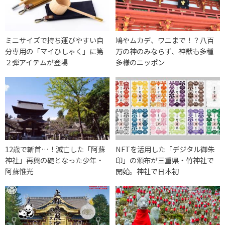
ミニサイズで持ち運びやすい自
鳩やムカデ、ワニまで！？八百
分専用の「マイひしゃく」に第
万の神のみならず、神獣も多種
２弾アイテムが登場
多様のニッポン
12歳で斬首…！滅亡した「阿蘇
NFTを活用した「デジタル御朱
神社」再興の礎となった少年・
印」の頒布が三重県・竹神社で
阿蘇惟光
開始。神社で日本初