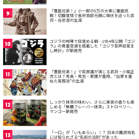
『豊臣兄弟！』小一郎の5万の大軍に徹底抗
9
戦！切腹覚悟で長宗我部元親に降伏を迫った武
将・谷忠澄の生涯
ゴジラの咆哮で目覚める朝…1954年公開『ゴジ
10
ラ』の貴重音源を搭載した「ゴジラ音声目覚ま
し時計」が新発売
『豊臣兄弟！』で萩原護が演じる武将・小堀正
11
次とは？秀長・秀吉・家康が重用、“出家を重
ねた実務派”の生涯
しっかり抹茶の味わい、さらに果実の香りも楽
12
しめる「無糖フレーバー抹茶」ストロベリー、
マンゴー新発売
「一口」が「いもあらい」！？ 日本の難読地名
13
には知られざる“名前の法則”があった