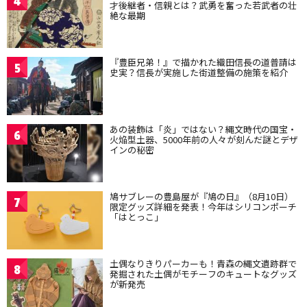
4
才後継者・信親とは？武勇を奮った若武者の壮
絶な最期
『豊臣兄弟！』で描かれた織田信長の道普請は
5
史実？信長が実施した街道整備の施策を紹介
あの装飾は「炎」ではない？縄文時代の国宝・
6
火焔型土器、5000年前の人々が刻んだ謎とデザ
インの秘密
鳩サブレーの豊島屋が『鳩の日』（8月10日）
7
限定グッズ詳細を発表！今年はシリコンポーチ
「はとっこ」
土偶なりきりパーカーも！青森の縄文遺跡群で
8
発掘された土偶がモチーフのキュートなグッズ
が新発売