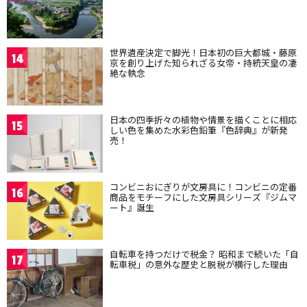
世界遺産決定で脚光！日本初の巨大都城・藤原
14
京を創り上げた知られざる女帝・持統天皇の凄
絶な執念
日本の四季折々の植物や情景を描くことに相応
15
しい色を集めた水彩色鉛筆『色辞典』が新発
売！
コンビニおにぎりが文房具に！コンビニの定番
16
商品をモチーフにした文房具シリーズ『ジムマ
ート』誕生
自転車を持つだけで税金？ 昭和まで続いた「自
17
転車税」の意外な歴史と脱税が横行した理由