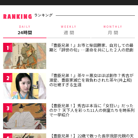
ランキング
RANKING
DAILY
WEEKLY
MONTHLY
24時間
週 間
月 間
『豊臣兄弟！』お市と柴田勝家、自刃しての最
1
期と「辞世の句」…運命を共にした２人の悲劇
『豊臣兄弟！』茶々＝悪女はほぼ創作？秀吉が
2
溺愛、豊臣家滅亡を背負わされた茶々(井上和)
の壮絶すぎる生涯
【豊臣兄弟！】秀吉は本当に「女狂い」だった
3
のか？ 天下人を彩った11人の側室たちを時系列
で一挙紹介
【豊臣兄弟！】22歳で散った長宗我部元親の天