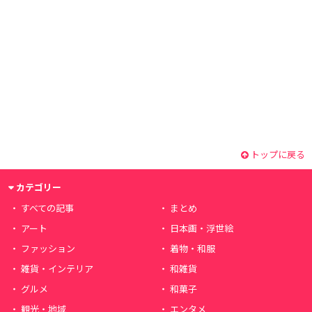
トップに戻る
カテゴリー
すべての記事
まとめ
アート
日本画・浮世絵
ファッション
着物・和服
雑貨・インテリア
和雑貨
グルメ
和菓子
観光・地域
エンタメ