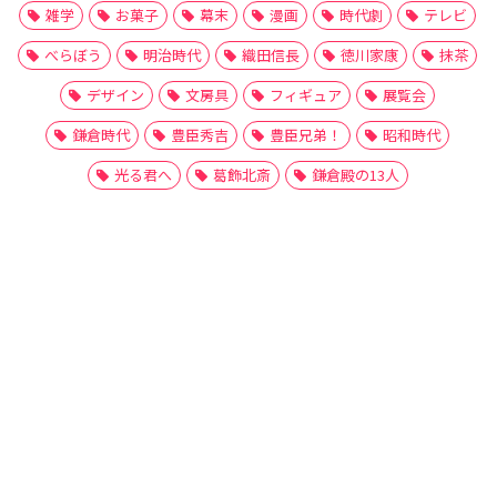
雑学
お菓子
幕末
漫画
時代劇
テレビ
べらぼう
明治時代
織田信長
徳川家康
抹茶
デザイン
文房具
フィギュア
展覧会
鎌倉時代
豊臣秀吉
豊臣兄弟！
昭和時代
光る君へ
葛飾北斎
鎌倉殿の13人