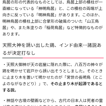
鳥居の形の代表的なものとしては、鳥居上部の横柱が一
直線になっている「神明鳥居」と、この横柱の両端が上
向きに反っている「明神鳥居」があります。このほか、
明神鳥居の横柱上部に合掌形の破風のついた「山王鳥
居」や、また朱塗りの「稲荷鳥居」など特徴的なものが
あります。
天照大神を誘い出した鶏、インド由来…諸説あ
るが決定打なし
・天照大御神が天の岩屋に隠れた際に、八百万の神々が
鶏を鳴かせて岩戸から
誘い出そうとしました。そのとき
に止まり木を置いて鳴かせたのが「常世の長鳴鳥（とこ
よのながなきどり）」で、
その止まり木が起源であると
する説。
・神話や古墳の壁画などから、古代の日本人は死者の霊