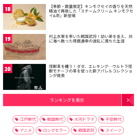
【季節・数量限定】キンモクセイの香りを天然
18
精油で再現した「スチームクリーム キンモクセ
イ&茶」新登場
村上水軍を率いた戦国武将！幼い弟を支え、共
19
に海へ散った得居通幸の波乱に満ちた生涯
怪獣革を纏う！ダダ、エレキング…ウルトラ怪
20
獣モチーフの革を使った新アパレルコレクショ
ンが発表
ランキングを表示
江戸時代
戦国時代
大河ドラマ
平安時代
アニメ
ロングセラー
戦国武将
スイーツ