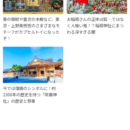
葵の御紋や重文の本殿など、東
お稲荷さんの正体は狐…ではな
京・上野東照宮のさまざまなモ
く人喰い鬼！？稲荷神社にまつ
チーフがカプセルトイになった
わる深すぎる闇
ぞ！
今では復興のシンボルに！約
2300年の歴史を持つ「阿蘇神
社」の歴史と祭事