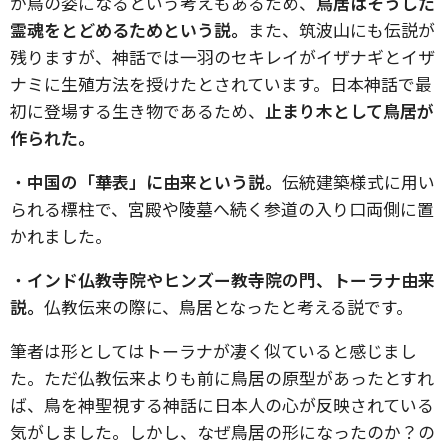
が鳥の姿になるという考えもあるため、
鳥居はそうした
霊魂をとどめるためという説。
また、筑波山にも伝説が
残りますが、神話では
一羽のセキレイがイザナギとイザ
ナミに生殖方法を授けたとされています。日本神話で最
初に登場する生き物であるため、
止まり木として鳥居が
作られた。
・
中国の「
華表」に由来という説。
伝統建築様式に用い
られる標柱で、宮殿や陵墓へ続く参道の入り口両側に置
かれました。
・
インド仏教寺院やヒンズー教寺院の門、トーラナ由来
説。
仏教伝来の際に、鳥居となったと考える説です。
筆者は形としてはトーラナが凄く似ていると感じまし
た。ただ仏教伝来よりも前に鳥居の原型があったとすれ
ば、鳥を神聖視する神話に日本人の心が反映されている
気がしました。しかし、なぜ鳥居の形になったのか？の