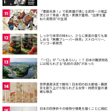
『豊臣兄弟！』で萩原護が演じる武将・小堀正
11
次とは？秀長・秀吉・家康が重用、“出家を重
ねた実務派”の生涯
しっかり抹茶の味わい、さらに果実の香りも楽
12
しめる「無糖フレーバー抹茶」ストロベリー、
マンゴー新発売
「一口」が「いもあらい」！？ 日本の難読地名
13
には知られざる“名前の法則”があった
世界遺産決定で脚光！日本初の巨大都城・藤原
14
京を創り上げた知られざる女帝・持統天皇の凄
絶な執念
日本の四季折々の植物や情景を描くことに相応
15