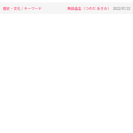
歴史・文化
/
キーワード
角田晶生（つのだ あきお）
2022/07/22