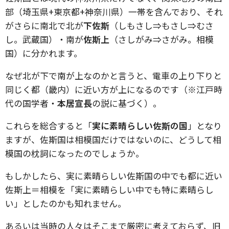
部（埼玉県+東京都+神奈川県）一帯を含んでおり、それ
がさらに南北で北が
下佐斯
（しもさし⇒もさし⇒むさ
し。武蔵国）・南が
佐斯上
（さしがみ⇒さがみ。相模
国）に分かれます。
なぜ北が下で南が上なのかと言うと、電車の上り下りと
同じく都（畿内）に近い方が上になるのです（※江戸時
代の国学者・
本居宣長
の説に基づく）。
これらを総合すると「
実に素晴らしい佐斯の国
」となり
ますが、佐斯国は相模国だけではないのに、どうして相
模国の枕詞になったのでしょうか。
もしかしたら、実に素晴らしい佐斯国の中でも都に近い
佐斯上＝相模を「実に素晴らしい中でも特に素晴らし
い」としたのかも知れません。
あるいは当時の人々はそこまで厳密に考えておらず、旧