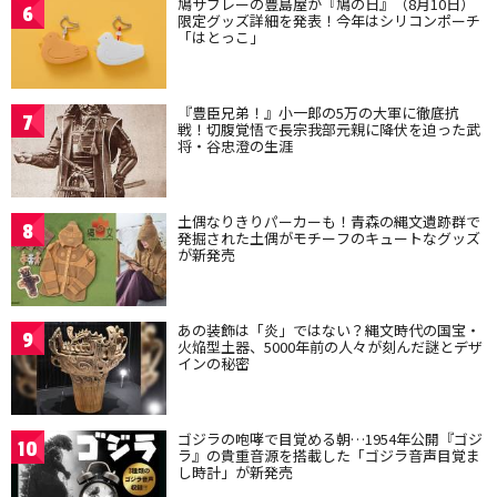
鳩サブレーの豊島屋が『鳩の日』（8月10日）
6
限定グッズ詳細を発表！今年はシリコンポーチ
「はとっこ」
『豊臣兄弟！』小一郎の5万の大軍に徹底抗
7
戦！切腹覚悟で長宗我部元親に降伏を迫った武
将・谷忠澄の生涯
土偶なりきりパーカーも！青森の縄文遺跡群で
8
発掘された土偶がモチーフのキュートなグッズ
が新発売
あの装飾は「炎」ではない？縄文時代の国宝・
9
火焔型土器、5000年前の人々が刻んだ謎とデザ
インの秘密
ゴジラの咆哮で目覚める朝…1954年公開『ゴジ
10
ラ』の貴重音源を搭載した「ゴジラ音声目覚ま
し時計」が新発売