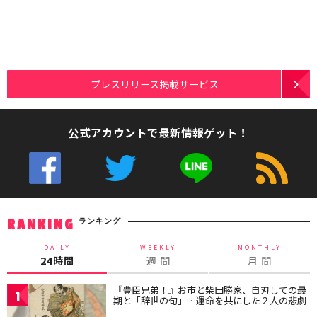
プレスリリース掲載サービス
公式アカウントで最新情報ゲット！
ランキング
RANKING
DAILY
WEEKLY
MONTHLY
24時間
週 間
月 間
『豊臣兄弟！』お市と柴田勝家、自刃しての最
1
期と「辞世の句」…運命を共にした２人の悲劇