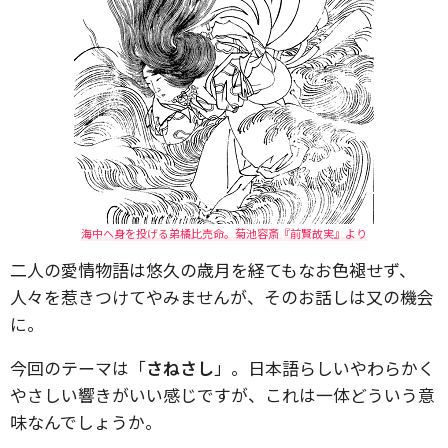
海中へ身を投げる弟橘比売命。菊池容斎『前賢故実』より
二人の愛情物語は悠久の歳月を経てもなお色褪せず、
人々を惹きつけてやみませんが、そのお話しは又の機会
に。
今回のテーマは「
さねさし
」。日本語らしいやわらかく
やさしい響きがいい感じですが、これは一体どういう意
味なんでしょうか。