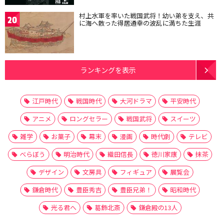
村上水軍を率いた戦国武将！幼い弟を支え、共
20
に海へ散った得居通幸の波乱に満ちた生涯
ランキングを表示
江戸時代
戦国時代
大河ドラマ
平安時代
アニメ
ロングセラー
戦国武将
スイーツ
雑学
お菓子
幕末
漫画
時代劇
テレビ
べらぼう
明治時代
織田信長
徳川家康
抹茶
デザイン
文房具
フィギュア
展覧会
鎌倉時代
豊臣秀吉
豊臣兄弟！
昭和時代
光る君へ
葛飾北斎
鎌倉殿の13人