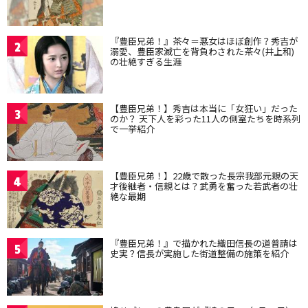
『豊臣兄弟！』茶々＝悪女はほぼ創作？秀吉が
2
溺愛、豊臣家滅亡を背負わされた茶々(井上和)
の壮絶すぎる生涯
【豊臣兄弟！】秀吉は本当に「女狂い」だった
3
のか？ 天下人を彩った11人の側室たちを時系列
で一挙紹介
【豊臣兄弟！】22歳で散った長宗我部元親の天
4
才後継者・信親とは？武勇を奮った若武者の壮
絶な最期
『豊臣兄弟！』で描かれた織田信長の道普請は
5
史実？信長が実施した街道整備の施策を紹介