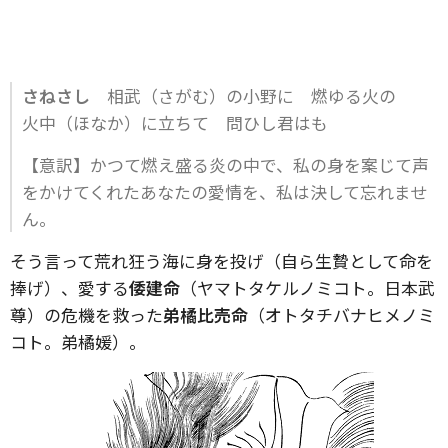
さねさし
相武（さがむ）の小野に 燃ゆる火の
火中（ほなか）に立ちて 問ひし君はも
【意訳】かつて燃え盛る炎の中で、私の身を案じて声
をかけてくれたあなたの愛情を、私は決して忘れませ
ん。
そう言って荒れ狂う海に身を投げ（自ら生贄として命を
捧げ）、愛する
倭建命
（ヤマトタケルノミコト。日本武
尊）の危機を救った
弟橘比売命
（オトタチバナヒメノミ
コト。弟橘媛）。