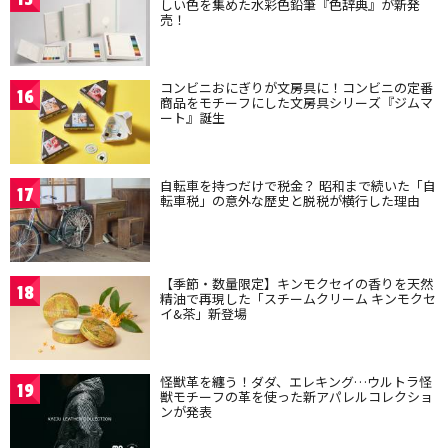
しい色を集めた水彩色鉛筆『色辞典』が新発
売！
コンビニおにぎりが文房具に！コンビニの定番
16
商品をモチーフにした文房具シリーズ『ジムマ
ート』誕生
自転車を持つだけで税金？ 昭和まで続いた「自
17
転車税」の意外な歴史と脱税が横行した理由
【季節・数量限定】キンモクセイの香りを天然
18
精油で再現した「スチームクリーム キンモクセ
イ&茶」新登場
怪獣革を纏う！ダダ、エレキング…ウルトラ怪
19
獣モチーフの革を使った新アパレルコレクショ
ンが発表