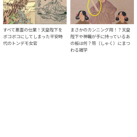
すべて悪霊の仕業！天皇陛下を
まさかのカンニング用！？天皇
ボコボコにしてしまった平安時
陛下や神職が手に持っているあ
代のトンデモ女官
の板は何？笏（しゃく）にまつ
わる雑学