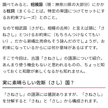
調べてみると、
相模国
（現：神奈川県の大部分）にかか
る
枕詞
（まくらことば。特定の単語につけてセットにす
るお約束フレーズ）とのこと。
なので相武国（さがむ。相模の古称）と言えば頭に「さ
ねさし」とつけるお約束に（もちろんつけなくてもい
い）。だから弟橘比売命もそう詠んだのでしょうが、お
約束になっているからには何か意味があるはずです。
そこで今回は、古語「さねさし」の語源について紹介。
あんまり使う機会もないと思われるものの、ちょっと知
っておくと和歌が楽しくなるかも知れません。
実に素晴らしい佐斯（さし）国？
「さねさし」の語源には諸説ありますが、「さねさし」
を分解すると「さね」と「さし」から構成されます。