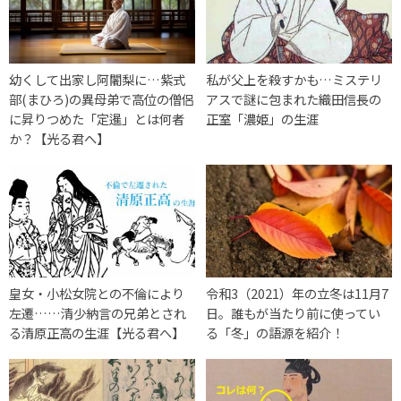
幼くして出家し阿闍梨に…紫式
私が父上を殺すかも…ミステリ
部(まひろ)の異母弟で高位の僧侶
アスで謎に包まれた織田信長の
に昇りつめた「定暹」とは何者
正室「濃姫」の生涯
か？【光る君へ】
皇女・小松女院との不倫により
令和3（2021）年の立冬は11月7
左遷……清少納言の兄弟とされ
日。誰もが当たり前に使ってい
る清原正高の生涯【光る君へ】
る「冬」の語源を紹介！