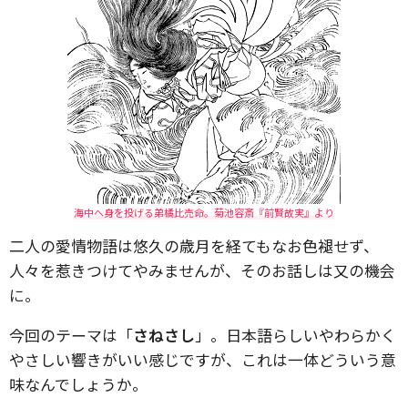
海中へ身を投げる弟橘比売命。菊池容斎『前賢故実』より
二人の愛情物語は悠久の歳月を経てもなお色褪せず、
人々を惹きつけてやみませんが、そのお話しは又の機会
に。
今回のテーマは「
さねさし
」。日本語らしいやわらかく
やさしい響きがいい感じですが、これは一体どういう意
味なんでしょうか。