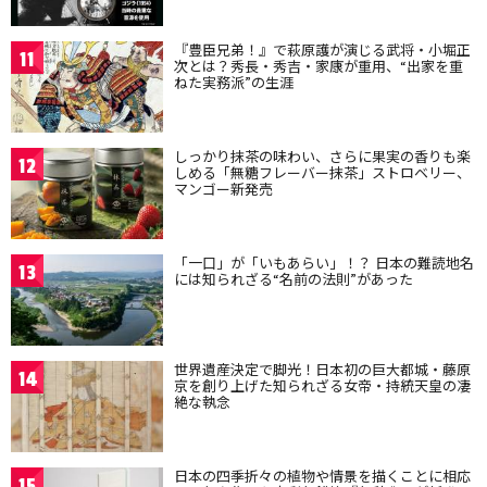
『豊臣兄弟！』で萩原護が演じる武将・小堀正
11
次とは？秀長・秀吉・家康が重用、“出家を重
ねた実務派”の生涯
しっかり抹茶の味わい、さらに果実の香りも楽
12
しめる「無糖フレーバー抹茶」ストロベリー、
マンゴー新発売
「一口」が「いもあらい」！？ 日本の難読地名
13
には知られざる“名前の法則”があった
世界遺産決定で脚光！日本初の巨大都城・藤原
14
京を創り上げた知られざる女帝・持統天皇の凄
絶な執念
日本の四季折々の植物や情景を描くことに相応
15