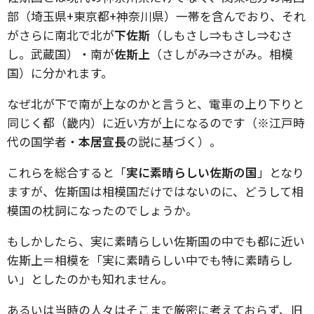
部（埼玉県+東京都+神奈川県）一帯を含んでおり、それ
がさらに南北で北が
下佐斯
（しもさし⇒もさし⇒むさ
し。武蔵国）・南が
佐斯上
（さしがみ⇒さがみ。相模
国）に分かれます。
なぜ北が下で南が上なのかと言うと、電車の上り下りと
同じく都（畿内）に近い方が上になるのです（※江戸時
代の国学者・
本居宣長
の説に基づく）。
これらを総合すると「
実に素晴らしい佐斯の国
」となり
ますが、佐斯国は相模国だけではないのに、どうして相
模国の枕詞になったのでしょうか。
もしかしたら、実に素晴らしい佐斯国の中でも都に近い
佐斯上＝相模を「実に素晴らしい中でも特に素晴らし
い」としたのかも知れません。
あるいは当時の人々はそこまで厳密に考えておらず、旧