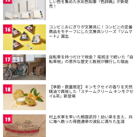
しい色を集めた水彩色鉛筆『色辞典』が新発
売！
コンビニおにぎりが文房具に！コンビニの定番
16
商品をモチーフにした文房具シリーズ『ジムマ
ート』誕生
自転車を持つだけで税金？ 昭和まで続いた「自
17
転車税」の意外な歴史と脱税が横行した理由
【季節・数量限定】キンモクセイの香りを天然
18
精油で再現した「スチームクリーム キンモクセ
イ&茶」新登場
村上水軍を率いた戦国武将！幼い弟を支え、共
19
に海へ散った得居通幸の波乱に満ちた生涯