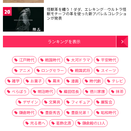
怪獣革を纏う！ダダ、エレキング…ウルトラ怪
20
獣モチーフの革を使った新アパレルコレクショ
ンが発表
ランキングを表示
江戸時代
戦国時代
大河ドラマ
平安時代
アニメ
ロングセラー
戦国武将
スイーツ
雑学
お菓子
幕末
漫画
時代劇
テレビ
べらぼう
明治時代
織田信長
徳川家康
抹茶
デザイン
文房具
フィギュア
展覧会
鎌倉時代
豊臣秀吉
豊臣兄弟！
昭和時代
光る君へ
葛飾北斎
鎌倉殿の13人