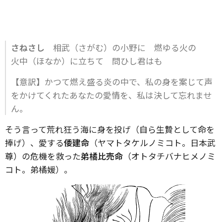
さねさし
相武（さがむ）の小野に 燃ゆる火の
火中（ほなか）に立ちて 問ひし君はも
【意訳】かつて燃え盛る炎の中で、私の身を案じて声
をかけてくれたあなたの愛情を、私は決して忘れませ
ん。
そう言って荒れ狂う海に身を投げ（自ら生贄として命を
捧げ）、愛する
倭建命
（ヤマトタケルノミコト。日本武
尊）の危機を救った
弟橘比売命
（オトタチバナヒメノミ
コト。弟橘媛）。