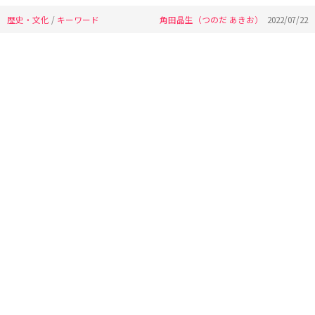
歴史・文化
/
キーワード
角田晶生（つのだ あきお）
2022/07/22