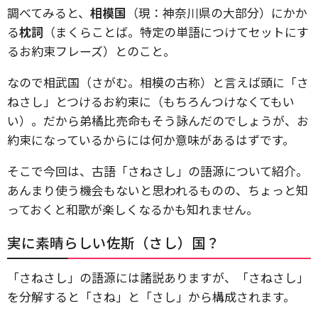
調べてみると、
相模国
（現：神奈川県の大部分）にかか
る
枕詞
（まくらことば。特定の単語につけてセットにす
るお約束フレーズ）とのこと。
なので相武国（さがむ。相模の古称）と言えば頭に「さ
ねさし」とつけるお約束に（もちろんつけなくてもい
い）。だから弟橘比売命もそう詠んだのでしょうが、お
約束になっているからには何か意味があるはずです。
そこで今回は、古語「さねさし」の語源について紹介。
あんまり使う機会もないと思われるものの、ちょっと知
っておくと和歌が楽しくなるかも知れません。
実に素晴らしい佐斯（さし）国？
「さねさし」の語源には諸説ありますが、「さねさし」
を分解すると「さね」と「さし」から構成されます。