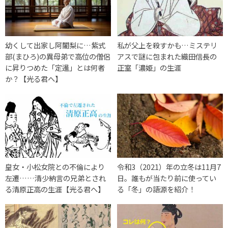
幼くして出家し阿闍梨に…紫式
私が父上を殺すかも…ミステリ
部(まひろ)の異母弟で高位の僧侶
アスで謎に包まれた織田信長の
に昇りつめた「定暹」とは何者
正室「濃姫」の生涯
か？【光る君へ】
皇女・小松女院との不倫により
令和3（2021）年の立冬は11月7
左遷……清少納言の兄弟とされ
日。誰もが当たり前に使ってい
る清原正高の生涯【光る君へ】
る「冬」の語源を紹介！