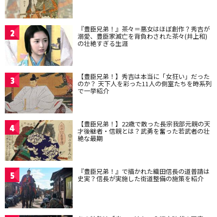
『豊臣兄弟！』茶々＝悪女はほぼ創作？秀吉が
2
溺愛、豊臣家滅亡を背負わされた茶々(井上和)
の壮絶すぎる生涯
【豊臣兄弟！】秀吉は本当に「女狂い」だった
3
のか？ 天下人を彩った11人の側室たちを時系列
で一挙紹介
【豊臣兄弟！】22歳で散った長宗我部元親の天
4
才後継者・信親とは？武勇を奮った若武者の壮
絶な最期
『豊臣兄弟！』で描かれた織田信長の道普請は
5
史実？信長が実施した街道整備の施策を紹介