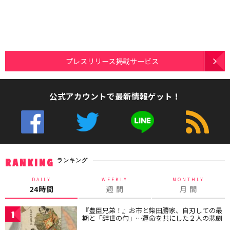
プレスリリース掲載サービス
公式アカウントで最新情報ゲット！
ランキング
RANKING
DAILY
WEEKLY
MONTHLY
24時間
週 間
月 間
『豊臣兄弟！』お市と柴田勝家、自刃しての最
1
期と「辞世の句」…運命を共にした２人の悲劇