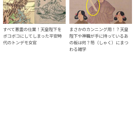
すべて悪霊の仕業！天皇陛下を
まさかのカンニング用！？天皇
ボコボコにしてしまった平安時
陛下や神職が手に持っているあ
代のトンデモ女官
の板は何？笏（しゃく）にまつ
わる雑学