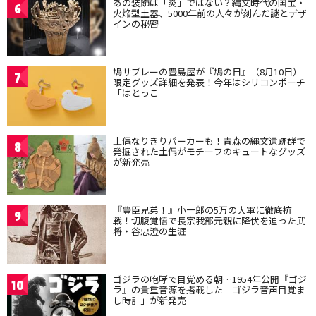
あの装飾は「炎」ではない？縄文時代の国宝・
6
火焔型土器、5000年前の人々が刻んだ謎とデザ
インの秘密
鳩サブレーの豊島屋が『鳩の日』（8月10日）
7
限定グッズ詳細を発表！今年はシリコンポーチ
「はとっこ」
土偶なりきりパーカーも！青森の縄文遺跡群で
8
発掘された土偶がモチーフのキュートなグッズ
が新発売
『豊臣兄弟！』小一郎の5万の大軍に徹底抗
9
戦！切腹覚悟で長宗我部元親に降伏を迫った武
将・谷忠澄の生涯
ゴジラの咆哮で目覚める朝…1954年公開『ゴジ
10
ラ』の貴重音源を搭載した「ゴジラ音声目覚ま
し時計」が新発売