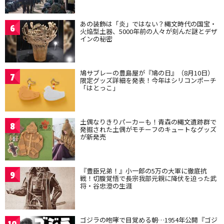
あの装飾は「炎」ではない？縄文時代の国宝・
6
火焔型土器、5000年前の人々が刻んだ謎とデザ
インの秘密
鳩サブレーの豊島屋が『鳩の日』（8月10日）
7
限定グッズ詳細を発表！今年はシリコンポーチ
「はとっこ」
土偶なりきりパーカーも！青森の縄文遺跡群で
8
発掘された土偶がモチーフのキュートなグッズ
が新発売
『豊臣兄弟！』小一郎の5万の大軍に徹底抗
9
戦！切腹覚悟で長宗我部元親に降伏を迫った武
将・谷忠澄の生涯
ゴジラの咆哮で目覚める朝…1954年公開『ゴジ