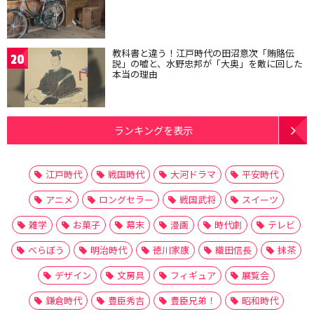
教科書と違う！江戸時代の田沼意次「賄賂伝
20
説」の嘘と、水野忠邦が「大奥」を敵に回した
本当の理由
ランキングを表示
江戸時代
戦国時代
大河ドラマ
平安時代
アニメ
ロングセラー
戦国武将
スイーツ
雑学
お菓子
幕末
漫画
時代劇
テレビ
べらぼう
明治時代
徳川家康
織田信長
抹茶
デザイン
文房具
フィギュア
展覧会
鎌倉時代
豊臣秀吉
豊臣兄弟！
昭和時代