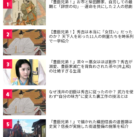
『豊臣兄弟！』お市と柴田勝家、自刃しての最
1
期と「辞世の句」…運命を共にした２人の悲劇
【豊臣兄弟！】秀吉は本当に「女狂い」だった
2
のか？ 天下人を彩った11人の側室たちを時系列
で一挙紹介
『豊臣兄弟！』茶々＝悪女はほぼ創作？秀吉が
3
溺愛、豊臣家滅亡を背負わされた茶々(井上和)
の壮絶すぎる生涯
なぜ浅井の旧臣は秀吉に従ったのか？ 武力を使
4
わず“自分の味方”に変えた裏工作の技法とは
『豊臣兄弟！』で描かれた織田信長の道普請は
5
史実？信長が実施した街道整備の施策を紹介