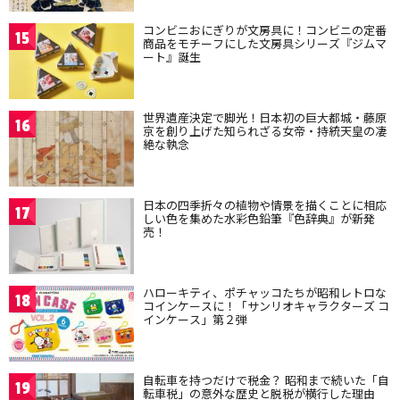
コンビニおにぎりが文房具に！コンビニの定番
15
商品をモチーフにした文房具シリーズ『ジムマ
ート』誕生
世界遺産決定で脚光！日本初の巨大都城・藤原
16
京を創り上げた知られざる女帝・持統天皇の凄
絶な執念
日本の四季折々の植物や情景を描くことに相応
17
しい色を集めた水彩色鉛筆『色辞典』が新発
売！
ハローキティ、ポチャッコたちが昭和レトロな
18
コインケースに！「サンリオキャラクターズ コ
インケース」第２弾
自転車を持つだけで税金？ 昭和まで続いた「自
19
転車税」の意外な歴史と脱税が横行した理由