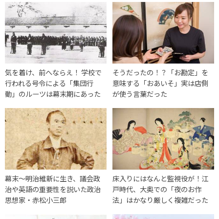
気を着け、前へならえ！ 学校で
そうだったの！？「お勘定」を
行われる号令による「集団行
意味する「おあいそ」実は店側
動」のルーツは幕末期にあった
が使う言葉だった
幕末〜明治維新に生き、議会政
床入りにはなんと監視役が！江
治や英語の重要性を説いた政治
戸時代、大奥での「夜のお作
思想家・赤松小三郎
法」はかなり厳しく複雑だった