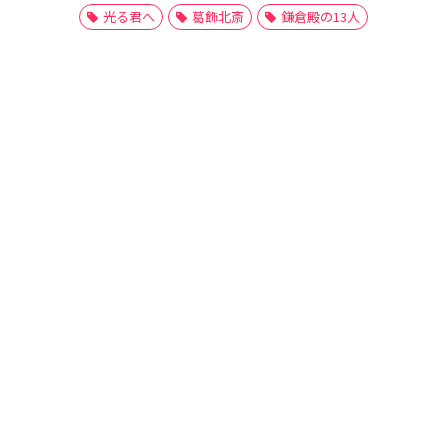
光る君へ
葛飾北斎
鎌倉殿の13人