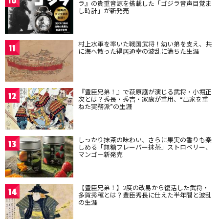
10
ラ』の貴重音源を搭載した「ゴジラ音声目覚ま
し時計」が新発売
村上水軍を率いた戦国武将！幼い弟を支え、共
11
に海へ散った得居通幸の波乱に満ちた生涯
『豊臣兄弟！』で萩原護が演じる武将・小堀正
12
次とは？秀長・秀吉・家康が重用、“出家を重
ねた実務派”の生涯
しっかり抹茶の味わい、さらに果実の香りも楽
13
しめる「無糖フレーバー抹茶」ストロベリー、
マンゴー新発売
【豊臣兄弟！】2度の改易から復活した武将・
14
多賀秀種とは？豊臣秀長に仕えた半年間と波乱
の生涯