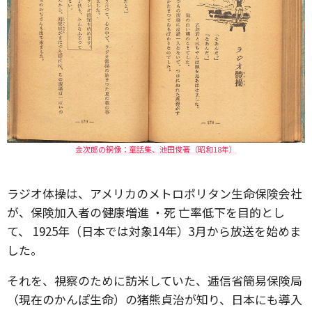
金次郎の銅像：童話集、池田俊著（昭和18年）
ラジオ体操は、アメリカのメトロポリタン生命保険会社
が、保険加入者の健康増進 ・死 亡率低下を目的とし
て、 1925年（日本では対象14年）3月から放送を始めま
した。
それを、視察のために訪米していた、逓信省簡易保険局
（現在のかんぽ生命）の
猪熊貞治が知り、
日本にも導入