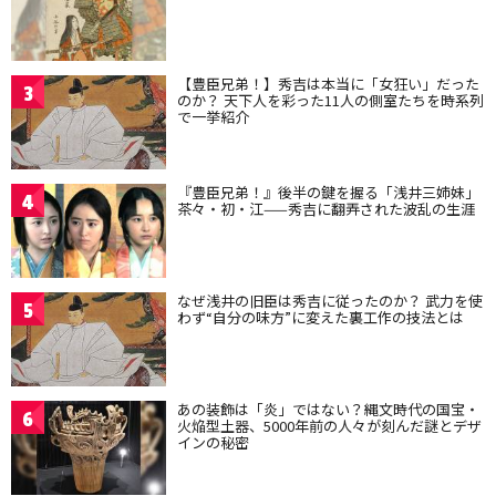
【豊臣兄弟！】秀吉は本当に「女狂い」だった
3
のか？ 天下人を彩った11人の側室たちを時系列
で一挙紹介
『豊臣兄弟！』後半の鍵を握る「浅井三姉妹」
4
茶々・初・江——秀吉に翻弄された波乱の生涯
なぜ浅井の旧臣は秀吉に従ったのか？ 武力を使
5
わず“自分の味方”に変えた裏工作の技法とは
あの装飾は「炎」ではない？縄文時代の国宝・
6
火焔型土器、5000年前の人々が刻んだ謎とデザ
インの秘密