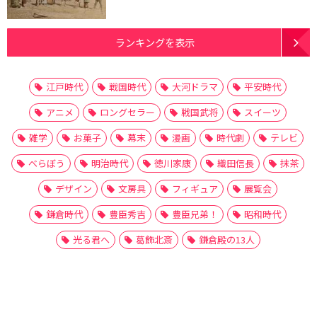
ランキングを表示
江戸時代
戦国時代
大河ドラマ
平安時代
アニメ
ロングセラー
戦国武将
スイーツ
雑学
お菓子
幕末
漫画
時代劇
テレビ
べらぼう
明治時代
徳川家康
織田信長
抹茶
デザイン
文房具
フィギュア
展覧会
鎌倉時代
豊臣秀吉
豊臣兄弟！
昭和時代
光る君へ
葛飾北斎
鎌倉殿の13人