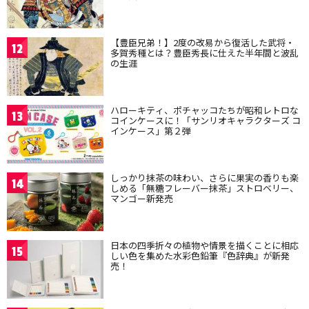
【豊臣兄弟！】2度の改易から復活した武将・
12
多賀秀種とは？豊臣秀長に仕えた半年間と波乱
の生涯
ハローキティ、ポチャッコたちが昭和レトロな
13
コインケースに！「サンリオキャラクターズ コ
インケース」第２弾
しっかり抹茶の味わい、さらに果実の香りも楽
14
しめる「無糖フレーバー抹茶」ストロベリー、
マンゴー新発売
日本の四季折々の植物や情景を描くことに相応
15
しい色を集めた水彩色鉛筆『色辞典』が新発
売！