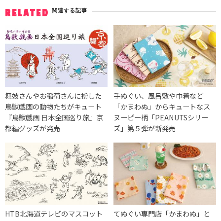
関連する記事
RELATED
舞妓さんやお稲荷さんに扮した
手ぬぐい、風呂敷や巾着など
鳥獣戯画の動物たちがキュート
「かまわぬ」からキュートなス
『鳥獣戯画 日本全国巡り旅』京
ヌーピー柄「PEANUTSシリー
都編グッズが発売
ズ」第５弾が新発売
HTB北海道テレビのマスコット
てぬぐい専門店「かまわぬ」と