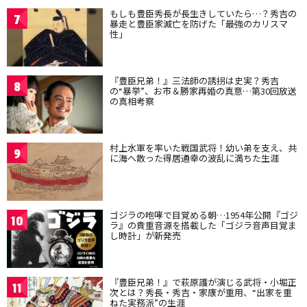
もしも豊臣秀長が長生きしていたら…？秀吉の
7
暴走と豊臣家滅亡を防げた「最強のカリスマ
性」
『豊臣兄弟！』三法師の誘拐は史実？秀吉
8
の“暴挙”、お市＆勝家再婚の真意…第30回放送
の真相考察
村上水軍を率いた戦国武将！幼い弟を支え、共
9
に海へ散った得居通幸の波乱に満ちた生涯
ゴジラの咆哮で目覚める朝…1954年公開『ゴジ
10
ラ』の貴重音源を搭載した「ゴジラ音声目覚ま
し時計」が新発売
『豊臣兄弟！』で萩原護が演じる武将・小堀正
11
次とは？秀長・秀吉・家康が重用、“出家を重
ねた実務派”の生涯