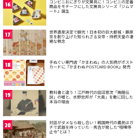
コンビニおにぎりが文房具に！コンビニの定番
16
商品をモチーフにした文房具シリーズ『ジムマ
ート』誕生
世界遺産決定で脚光！日本初の巨大都城・藤原
17
京を創り上げた知られざる女帝・持統天皇の凄
絶な執念
手ぬぐい専門店「かまわぬ」の人気柄がポスト
18
カードに『かまわぬ POSTCARD BOOK』発売
教科書と違う！江戸時代の田沼意次「賄賂伝
19
説」の嘘と、水野忠邦が「大奥」を敵に回した
本当の理由
対話がダメなら殺し合い！戦国時代の農民はガ
20
チで武器を持っていた…秀吉が発した“喧嘩停
止令”とは？