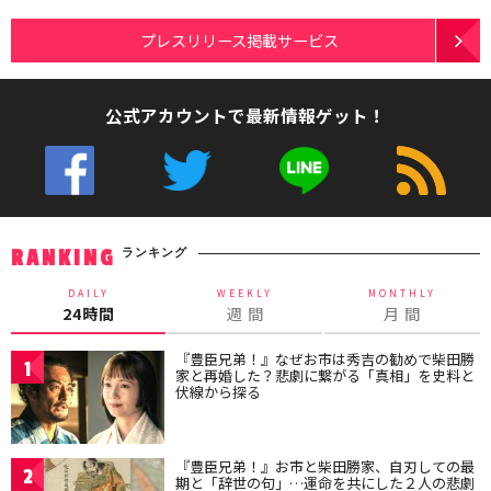
プレスリリース掲載サービス
公式アカウントで最新情報ゲット！
ランキング
RANKING
DAILY
WEEKLY
MONTHLY
24時間
週 間
月 間
『豊臣兄弟！』なぜお市は秀吉の勧めで柴田勝
1
家と再婚した？悲劇に繋がる「真相」を史料と
伏線から探る
『豊臣兄弟！』お市と柴田勝家、自刃しての最
2
期と「辞世の句」…運命を共にした２人の悲劇