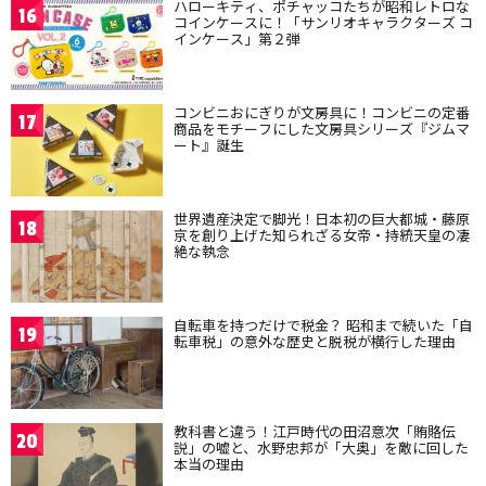
ハローキティ、ポチャッコたちが昭和レトロな
16
コインケースに！「サンリオキャラクターズ コ
インケース」第２弾
コンビニおにぎりが文房具に！コンビニの定番
17
商品をモチーフにした文房具シリーズ『ジムマ
ート』誕生
世界遺産決定で脚光！日本初の巨大都城・藤原
18
京を創り上げた知られざる女帝・持統天皇の凄
絶な執念
自転車を持つだけで税金？ 昭和まで続いた「自
19
転車税」の意外な歴史と脱税が横行した理由
教科書と違う！江戸時代の田沼意次「賄賂伝
20
説」の嘘と、水野忠邦が「大奥」を敵に回した
本当の理由