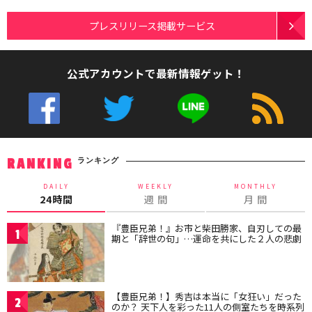
プレスリリース掲載サービス
公式アカウントで最新情報ゲット！
ランキング
RANKING
DAILY
WEEKLY
MONTHLY
24時間
週 間
月 間
『豊臣兄弟！』お市と柴田勝家、自刃しての最
1
期と「辞世の句」…運命を共にした２人の悲劇
【豊臣兄弟！】秀吉は本当に「女狂い」だった
2
のか？ 天下人を彩った11人の側室たちを時系列