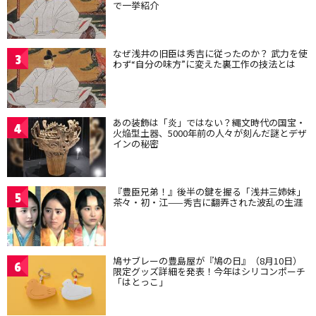
で一挙紹介
なぜ浅井の旧臣は秀吉に従ったのか？ 武力を使
3
わず“自分の味方”に変えた裏工作の技法とは
あの装飾は「炎」ではない？縄文時代の国宝・
4
火焔型土器、5000年前の人々が刻んだ謎とデザ
インの秘密
『豊臣兄弟！』後半の鍵を握る「浅井三姉妹」
5
茶々・初・江——秀吉に翻弄された波乱の生涯
鳩サブレーの豊島屋が『鳩の日』（8月10日）
6
限定グッズ詳細を発表！今年はシリコンポーチ
「はとっこ」