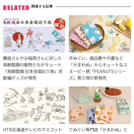
関連する記事
RELATED
舞妓さんやお稲荷さんに扮した
手ぬぐい、風呂敷や巾着など
鳥獣戯画の動物たちがキュート
「かまわぬ」からキュートなス
『鳥獣戯画 日本全国巡り旅』京
ヌーピー柄「PEANUTSシリー
都編グッズが発売
ズ」第５弾が新発売
HTB北海道テレビのマスコット
てぬぐい専門店「かまわぬ」と