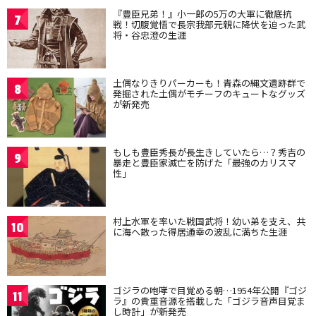
『豊臣兄弟！』小一郎の5万の大軍に徹底抗
7
戦！切腹覚悟で長宗我部元親に降伏を迫った武
将・谷忠澄の生涯
土偶なりきりパーカーも！青森の縄文遺跡群で
8
発掘された土偶がモチーフのキュートなグッズ
が新発売
もしも豊臣秀長が長生きしていたら…？秀吉の
9
暴走と豊臣家滅亡を防げた「最強のカリスマ
性」
村上水軍を率いた戦国武将！幼い弟を支え、共
10
に海へ散った得居通幸の波乱に満ちた生涯
ゴジラの咆哮で目覚める朝…1954年公開『ゴジ
11
ラ』の貴重音源を搭載した「ゴジラ音声目覚ま
し時計」が新発売