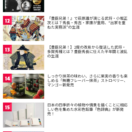
『豊臣兄弟！』で萩原護が演じる武将・小堀正
12
次とは？秀長・秀吉・家康が重用、“出家を重
ねた実務派”の生涯
【豊臣兄弟！】2度の改易から復活した武将・
13
多賀秀種とは？豊臣秀長に仕えた半年間と波乱
の生涯
しっかり抹茶の味わい、さらに果実の香りも楽
14
しめる「無糖フレーバー抹茶」ストロベリー、
マンゴー新発売
日本の四季折々の植物や情景を描くことに相応
15
しい色を集めた水彩色鉛筆『色辞典』が新発
売！