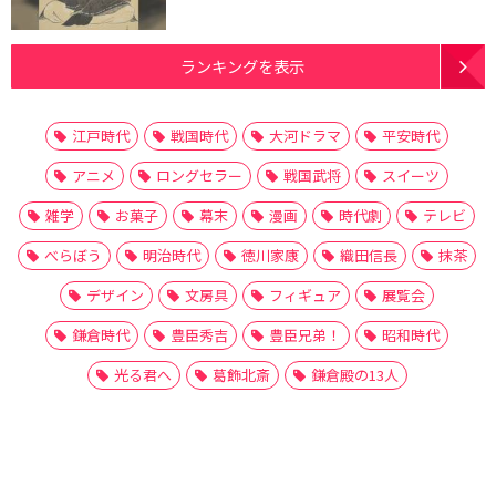
ランキングを表示
江戸時代
戦国時代
大河ドラマ
平安時代
アニメ
ロングセラー
戦国武将
スイーツ
雑学
お菓子
幕末
漫画
時代劇
テレビ
べらぼう
明治時代
徳川家康
織田信長
抹茶
デザイン
文房具
フィギュア
展覧会
鎌倉時代
豊臣秀吉
豊臣兄弟！
昭和時代
光る君へ
葛飾北斎
鎌倉殿の13人