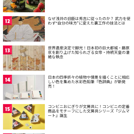
なぜ浅井の旧臣は秀吉に従ったのか？ 武力を使
12
わず“自分の味方”に変えた裏工作の技法とは
世界遺産決定で脚光！日本初の巨大都城・藤原
13
京を創り上げた知られざる女帝・持統天皇の凄
絶な執念
日本の四季折々の植物や情景を描くことに相応
14
しい色を集めた水彩色鉛筆『色辞典』が新発
売！
コンビニおにぎりが文房具に！コンビニの定番
15
商品をモチーフにした文房具シリーズ『ジムマ
ート』誕生