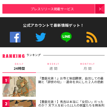
プレスリリース掲載サービス
公式アカウントで最新情報ゲット！
ランキング
RANKING
DAILY
WEEKLY
MONTHLY
24時間
週 間
月 間
『豊臣兄弟！』お市と柴田勝家、自刃しての最
1
期と「辞世の句」…運命を共にした２人の悲劇
【豊臣兄弟！】秀吉は本当に「女狂い」だった
2
のか？ 天下人を彩った11人の側室たちを時系列