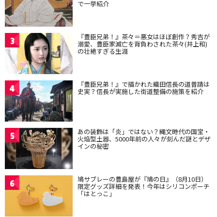
で一挙紹介
『豊臣兄弟！』茶々＝悪女はほぼ創作？秀吉が
3
溺愛、豊臣家滅亡を背負わされた茶々(井上和)
の壮絶すぎる生涯
『豊臣兄弟！』で描かれた織田信長の道普請は
4
史実？信長が実施した街道整備の施策を紹介
あの装飾は「炎」ではない？縄文時代の国宝・
5
火焔型土器、5000年前の人々が刻んだ謎とデザ
インの秘密
鳩サブレーの豊島屋が『鳩の日』（8月10日）
6
限定グッズ詳細を発表！今年はシリコンポーチ
「はとっこ」