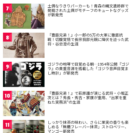
土偶なりきりパーカーも！青森の縄文遺跡群で
7
発掘された土偶がモチーフのキュートなグッズ
が新発売
『豊臣兄弟！』小一郎の5万の大軍に徹底抗
8
戦！切腹覚悟で長宗我部元親に降伏を迫った武
将・谷忠澄の生涯
ゴジラの咆哮で目覚める朝…1954年公開『ゴジ
9
ラ』の貴重音源を搭載した「ゴジラ音声目覚ま
し時計」が新発売
『豊臣兄弟！』で萩原護が演じる武将・小堀正
10
次とは？秀長・秀吉・家康が重用、“出家を重
ねた実務派”の生涯
しっかり抹茶の味わい、さらに果実の香りも楽
11
しめる「無糖フレーバー抹茶」ストロベリー、
マンゴー新発売