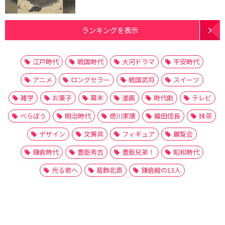
ランキングを表示
江戸時代
戦国時代
大河ドラマ
平安時代
アニメ
ロングセラー
戦国武将
スイーツ
雑学
お菓子
幕末
漫画
時代劇
テレビ
べらぼう
明治時代
徳川家康
織田信長
抹茶
デザイン
文房具
フィギュア
展覧会
鎌倉時代
豊臣秀吉
豊臣兄弟！
昭和時代
光る君へ
葛飾北斎
鎌倉殿の13人