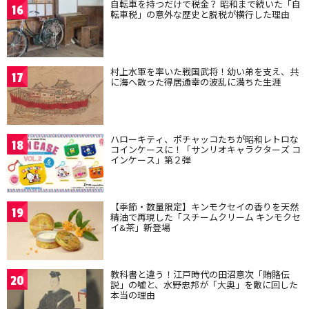
自転車を持つだけで税金？ 昭和まで続いた「自
16
転車税」の意外な歴史と脱税が横行した理由
村上水軍を率いた戦国武将！幼い弟を支え、共
17
に海へ散った得居通幸の波乱に満ちた生涯
ハローキティ、ポチャッコたちが昭和レトロな
18
コインケースに！「サンリオキャラクターズ コ
インケース」第２弾
【季節・数量限定】キンモクセイの香りを天然
19
精油で再現した「スチームクリーム キンモクセ
イ&茶」新登場
教科書と違う！江戸時代の田沼意次「賄賂伝
20
説」の嘘と、水野忠邦が「大奥」を敵に回した
本当の理由