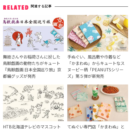
関連する記事
RELATED
舞妓さんやお稲荷さんに扮した
手ぬぐい、風呂敷や巾着など
鳥獣戯画の動物たちがキュート
「かまわぬ」からキュートなス
『鳥獣戯画 日本全国巡り旅』京
ヌーピー柄「PEANUTSシリー
都編グッズが発売
ズ」第５弾が新発売
HTB北海道テレビのマスコット
てぬぐい専門店「かまわぬ」と