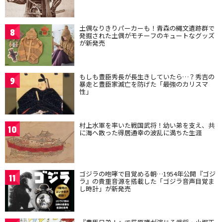
土偶なりきりパーカーも！青森の縄文遺跡群で
8
発掘された土偶がモチーフのキュートなグッズ
が新発売
もしも豊臣秀長が長生きしていたら…？秀吉の
9
暴走と豊臣家滅亡を防げた「最強のカリスマ
性」
村上水軍を率いた戦国武将！幼い弟を支え、共
10
に海へ散った得居通幸の波乱に満ちた生涯
ゴジラの咆哮で目覚める朝…1954年公開『ゴジ
11
ラ』の貴重音源を搭載した「ゴジラ音声目覚ま
し時計」が新発売