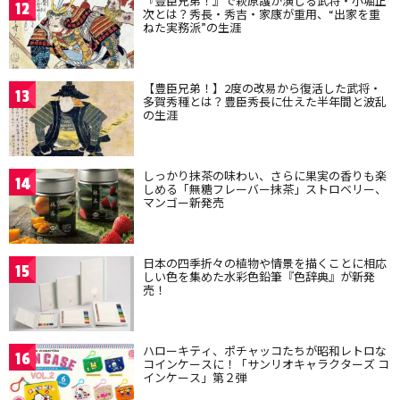
『豊臣兄弟！』で萩原護が演じる武将・小堀正
12
次とは？秀長・秀吉・家康が重用、“出家を重
ねた実務派”の生涯
【豊臣兄弟！】2度の改易から復活した武将・
13
多賀秀種とは？豊臣秀長に仕えた半年間と波乱
の生涯
しっかり抹茶の味わい、さらに果実の香りも楽
14
しめる「無糖フレーバー抹茶」ストロベリー、
マンゴー新発売
日本の四季折々の植物や情景を描くことに相応
15
しい色を集めた水彩色鉛筆『色辞典』が新発
売！
ハローキティ、ポチャッコたちが昭和レトロな
16
コインケースに！「サンリオキャラクターズ コ
インケース」第２弾