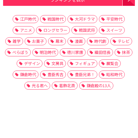
江戸時代
戦国時代
大河ドラマ
平安時代
アニメ
ロングセラー
戦国武将
スイーツ
雑学
お菓子
幕末
漫画
時代劇
テレビ
べらぼう
明治時代
徳川家康
織田信長
抹茶
デザイン
文房具
フィギュア
展覧会
鎌倉時代
豊臣秀吉
豊臣兄弟！
昭和時代
光る君へ
葛飾北斎
鎌倉殿の13人