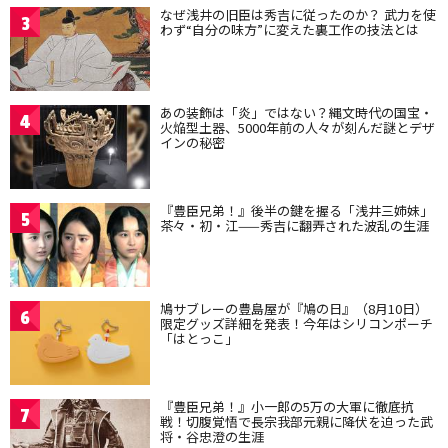
なぜ浅井の旧臣は秀吉に従ったのか？ 武力を使
3
わず“自分の味方”に変えた裏工作の技法とは
あの装飾は「炎」ではない？縄文時代の国宝・
4
火焔型土器、5000年前の人々が刻んだ謎とデザ
インの秘密
『豊臣兄弟！』後半の鍵を握る「浅井三姉妹」
5
茶々・初・江——秀吉に翻弄された波乱の生涯
鳩サブレーの豊島屋が『鳩の日』（8月10日）
6
限定グッズ詳細を発表！今年はシリコンポーチ
「はとっこ」
『豊臣兄弟！』小一郎の5万の大軍に徹底抗
7
戦！切腹覚悟で長宗我部元親に降伏を迫った武
将・谷忠澄の生涯