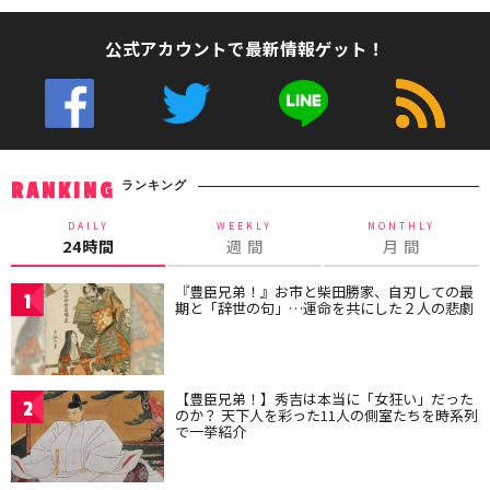
公式アカウントで最新情報ゲット！
ランキング
RANKING
DAILY
WEEKLY
MONTHLY
24時間
週 間
月 間
『豊臣兄弟！』お市と柴田勝家、自刃しての最
1
期と「辞世の句」…運命を共にした２人の悲劇
【豊臣兄弟！】秀吉は本当に「女狂い」だった
2
のか？ 天下人を彩った11人の側室たちを時系列
で一挙紹介