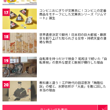
コンビニおにぎりが文房具に！コンビニの定番
17
商品をモチーフにした文房具シリーズ『ジムマ
ート』誕生
世界遺産決定で脚光！日本初の巨大都城・藤原
18
京を創り上げた知られざる女帝・持統天皇の凄
絶な執念
自転車を持つだけで税金？ 昭和まで続いた「自
19
転車税」の意外な歴史と脱税が横行した理由
教科書と違う！江戸時代の田沼意次「賄賂伝
20
説」の嘘と、水野忠邦が「大奥」を敵に回した
本当の理由
ランキングを表示