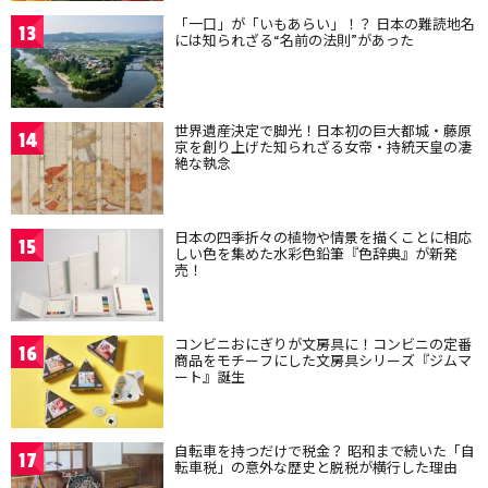
「一口」が「いもあらい」！？ 日本の難読地名
13
には知られざる“名前の法則”があった
世界遺産決定で脚光！日本初の巨大都城・藤原
14
京を創り上げた知られざる女帝・持統天皇の凄
絶な執念
日本の四季折々の植物や情景を描くことに相応
15
しい色を集めた水彩色鉛筆『色辞典』が新発
売！
コンビニおにぎりが文房具に！コンビニの定番
16
商品をモチーフにした文房具シリーズ『ジムマ
ート』誕生
自転車を持つだけで税金？ 昭和まで続いた「自
17
転車税」の意外な歴史と脱税が横行した理由