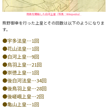
院政を開始した白河上皇（写真：Wikipedia）
熊野御幸を行った上皇とその回数は以下のようになりま
す。
●宇多法皇…1回
●花山法皇…1回
●白河上皇…9回
●鳥羽上皇…21回
●崇徳上皇…1回
●後白河法皇…34回
●後鳥羽上皇…28回
●後嵯峨上皇…2回
●亀山上皇…1回