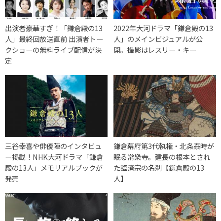
出演者豪華すぎ！「鎌倉殿の13
2022年大河ドラマ「鎌倉殿の13
人」最終回放送直前 出演者トー
人」のメインビジュアルが公
クショーの無料ライブ配信が決
開。撮影はレスリー・キー
定
三谷幸喜や俳優陣のインタビュ
鎌倉幕府第3代執権・北条泰時が
ー掲載！NHK大河ドラマ「鎌倉
眠る常樂寺。建長の根本とされ
殿の13人」メモリアルブックが
た臨済宗の名刹【鎌倉殿の13
発売
人】