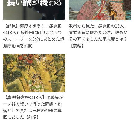
【必見】濃厚すぎぞ！「鎌倉殿
敗者から見た「鎌倉殿の13人」
の13人」最終回に向けこれまで
文武両道に優れた公達、誰もが
のストーリーを5分にまとめた超
その死を惜しんだ平忠度とは？
濃厚動画を公開
【前編】
【真説 鎌倉殿の13人】源義経が
一ノ谷の戦いで行った奇襲・逆
落としの真相は三種の神器の奪
回にあった【前編】