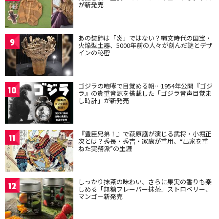
が新発売
あの装飾は「炎」ではない？縄文時代の国宝・
9
火焔型土器、5000年前の人々が刻んだ謎とデザ
インの秘密
ゴジラの咆哮で目覚める朝…1954年公開『ゴジ
10
ラ』の貴重音源を搭載した「ゴジラ音声目覚ま
し時計」が新発売
『豊臣兄弟！』で萩原護が演じる武将・小堀正
11
次とは？秀長・秀吉・家康が重用、“出家を重
ねた実務派”の生涯
しっかり抹茶の味わい、さらに果実の香りも楽
12
しめる「無糖フレーバー抹茶」ストロベリー、
マンゴー新発売