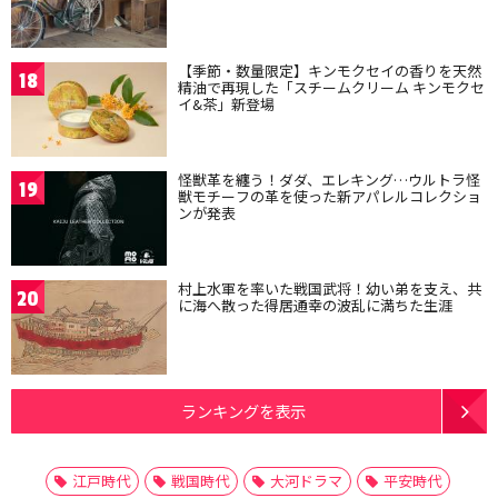
【季節・数量限定】キンモクセイの香りを天然
18
精油で再現した「スチームクリーム キンモクセ
イ&茶」新登場
怪獣革を纏う！ダダ、エレキング…ウルトラ怪
19
獣モチーフの革を使った新アパレルコレクショ
ンが発表
村上水軍を率いた戦国武将！幼い弟を支え、共
20
に海へ散った得居通幸の波乱に満ちた生涯
ランキングを表示
江戸時代
戦国時代
大河ドラマ
平安時代