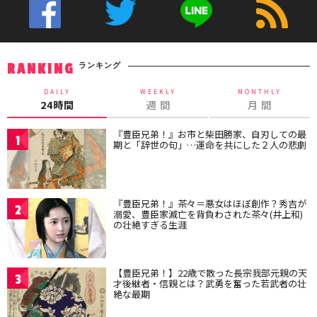
ランキング
RANKING
DAILY
WEEKLY
MONTHLY
24時間
週 間
月 間
『豊臣兄弟！』お市と柴田勝家、自刃しての最
1
期と「辞世の句」…運命を共にした２人の悲劇
『豊臣兄弟！』茶々＝悪女はほぼ創作？秀吉が
2
溺愛、豊臣家滅亡を背負わされた茶々(井上和)
の壮絶すぎる生涯
【豊臣兄弟！】22歳で散った長宗我部元親の天
3
才後継者・信親とは？武勇を奮った若武者の壮
絶な最期