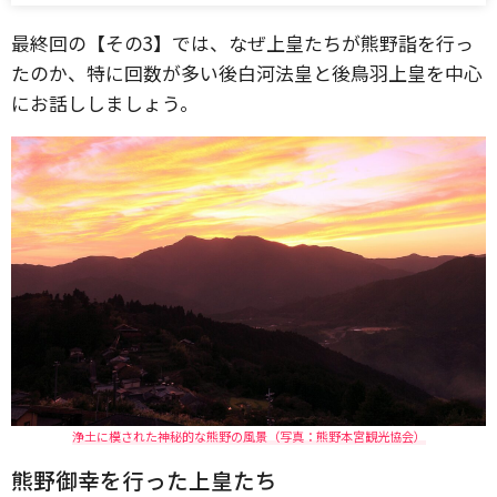
最終回の【その3】では、なぜ上皇たちが熊野詣を行っ
たのか、特に回数が多い後白河法皇と後鳥羽上皇を中心
にお話ししましょう。
浄土に模された神秘的な熊野の風景（写真：熊野本宮観光協会）
熊野御幸を行った上皇たち