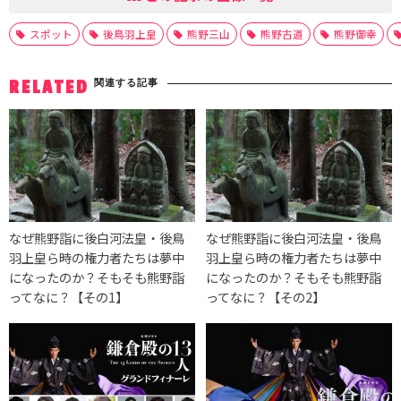
スポット
後鳥羽上皇
熊野三山
熊野古道
熊野御幸
関連する記事
RELATED
なぜ熊野詣に後白河法皇・後鳥
なぜ熊野詣に後白河法皇・後鳥
羽上皇ら時の権力者たちは夢中
羽上皇ら時の権力者たちは夢中
になったのか？そもそも熊野詣
になったのか？そもそも熊野詣
ってなに？【その1】
ってなに？【その2】