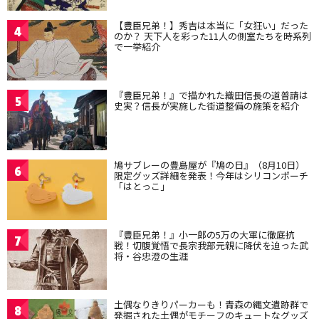
【豊臣兄弟！】秀吉は本当に「女狂い」だった
4
のか？ 天下人を彩った11人の側室たちを時系列
で一挙紹介
『豊臣兄弟！』で描かれた織田信長の道普請は
5
史実？信長が実施した街道整備の施策を紹介
鳩サブレーの豊島屋が『鳩の日』（8月10日）
6
限定グッズ詳細を発表！今年はシリコンポーチ
「はとっこ」
『豊臣兄弟！』小一郎の5万の大軍に徹底抗
7
戦！切腹覚悟で長宗我部元親に降伏を迫った武
将・谷忠澄の生涯
土偶なりきりパーカーも！青森の縄文遺跡群で
8
発掘された土偶がモチーフのキュートなグッズ