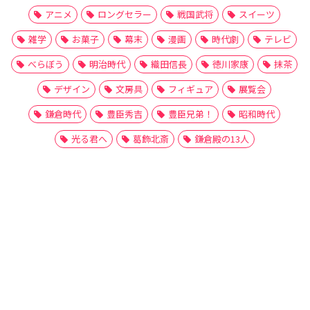
アニメ
ロングセラー
戦国武将
スイーツ
雑学
お菓子
幕末
漫画
時代劇
テレビ
べらぼう
明治時代
織田信長
徳川家康
抹茶
デザイン
文房具
フィギュア
展覧会
鎌倉時代
豊臣秀吉
豊臣兄弟！
昭和時代
光る君へ
葛飾北斎
鎌倉殿の13人