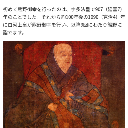
初めて熊野御幸を行ったのは、宇多法皇で907（延喜7）
年のことでした。それから約100年後の1090（寛治4）年
に白河上皇が熊野御幸を行い、以降9回にわたり熊野に
詣でます。