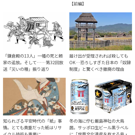
【前編】
「鎌倉殿の13人」一幡の死と頼
届け出が受理されれば殺しても
家の追放。そして……第32回放
OK…恐ろしすぎた日本の「奴隷
送「災いの種」振り返り
制度」と驚くべき撤廃の理由
知られざる平安時代の「紙」事
冬の海に佇む厳島神社の大鳥
情。とても貴重だった紙はリサ
居。サッポロ生ビール黒ラベル
イクル技術も重要に
に「世界文化遺産を有する島・