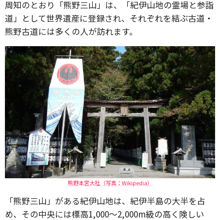
周知のとおり「熊野三山」は、「紀伊山地の霊場と参詣
道」として世界遺産に登録され、それぞれを結ぶ古道・
熊野古道には多くの人が訪れます。
熊野本宮大社（写真：Wikipedia）
「熊野三山」がある紀伊山地は、紀伊半島の大半を占
め、その中央には標高1,000～2,000m級の高く険しい