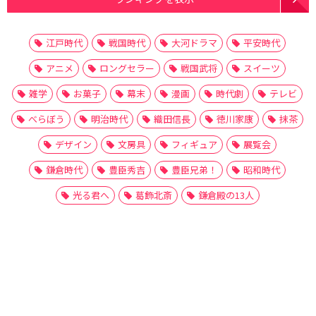
江戸時代
戦国時代
大河ドラマ
平安時代
アニメ
ロングセラー
戦国武将
スイーツ
雑学
お菓子
幕末
漫画
時代劇
テレビ
べらぼう
明治時代
織田信長
徳川家康
抹茶
デザイン
文房具
フィギュア
展覧会
鎌倉時代
豊臣秀吉
豊臣兄弟！
昭和時代
光る君へ
葛飾北斎
鎌倉殿の13人