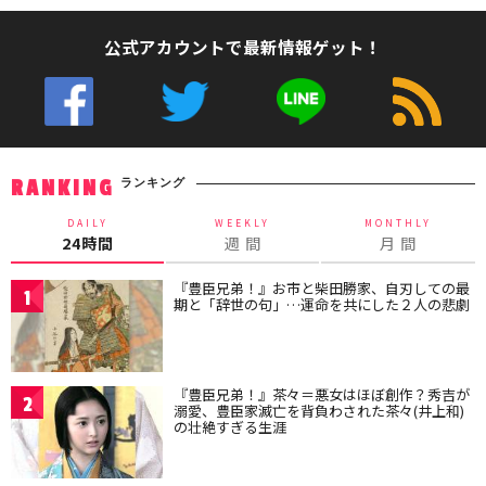
公式アカウントで最新情報ゲット！
ランキング
RANKING
DAILY
WEEKLY
MONTHLY
24時間
週 間
月 間
『豊臣兄弟！』お市と柴田勝家、自刃しての最
1
期と「辞世の句」…運命を共にした２人の悲劇
『豊臣兄弟！』茶々＝悪女はほぼ創作？秀吉が
2
溺愛、豊臣家滅亡を背負わされた茶々(井上和)
の壮絶すぎる生涯