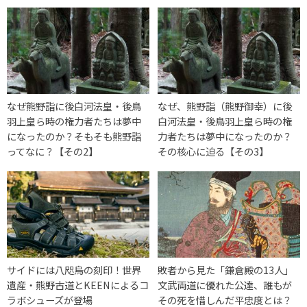
なぜ熊野詣に後白河法皇・後鳥
なぜ、熊野詣（熊野御幸）に後
羽上皇ら時の権力者たちは夢中
白河法皇・後鳥羽上皇ら時の権
になったのか？そもそも熊野詣
力者たちは夢中になったのか？
ってなに？【その2】
その核心に迫る【その3】
サイドには八咫烏の刻印！世界
敗者から見た「鎌倉殿の13人」
遺産・熊野古道とKEENによるコ
文武両道に優れた公達、誰もが
ラボシューズが登場
その死を惜しんだ平忠度とは？