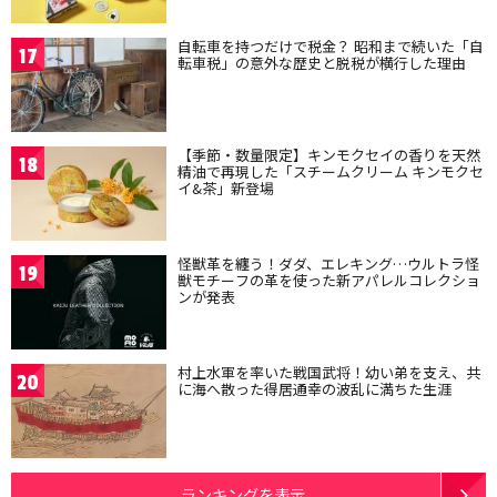
自転車を持つだけで税金？ 昭和まで続いた「自
17
転車税」の意外な歴史と脱税が横行した理由
【季節・数量限定】キンモクセイの香りを天然
18
精油で再現した「スチームクリーム キンモクセ
イ&茶」新登場
怪獣革を纏う！ダダ、エレキング…ウルトラ怪
19
獣モチーフの革を使った新アパレルコレクショ
ンが発表
村上水軍を率いた戦国武将！幼い弟を支え、共
20
に海へ散った得居通幸の波乱に満ちた生涯
ランキングを表示