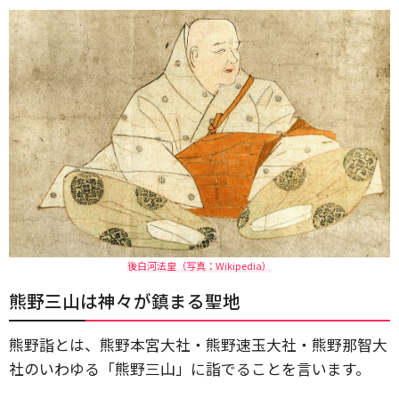
後白河法皇（写真：Wikipedia）
熊野三山は神々が鎮まる聖地
熊野詣とは、熊野本宮大社・熊野速玉大社・熊野那智大
社のいわゆる「熊野三山」に詣でることを言います。