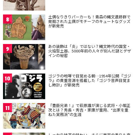
土偶なりきりパーカーも！青森の縄文遺跡群で
8
発掘された土偶がモチーフのキュートなグッズ
が新発売
あの装飾は「炎」ではない？縄文時代の国宝・
9
火焔型土器、5000年前の人々が刻んだ謎とデザ
インの秘密
ゴジラの咆哮で目覚める朝…1954年公開『ゴジ
10
ラ』の貴重音源を搭載した「ゴジラ音声目覚ま
し時計」が新発売
『豊臣兄弟！』で萩原護が演じる武将・小堀正
11
次とは？秀長・秀吉・家康が重用、“出家を重
ねた実務派”の生涯
しっかり抹茶の味わい、さらに果実の香りも楽