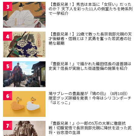
【豊臣兄弟！】秀吉は本当に「女狂い」だった
3
のか？ 天下人を彩った11人の側室たちを時系列
で一挙紹介
【豊臣兄弟！】22歳で散った長宗我部元親の天
4
才後継者・信親とは？武勇を奮った若武者の壮
絶な最期
『豊臣兄弟！』で描かれた織田信長の道普請は
5
史実？信長が実施した街道整備の施策を紹介
鳩サブレーの豊島屋が『鳩の日』（8月10日）
6
限定グッズ詳細を発表！今年はシリコンポーチ
「はとっこ」
『豊臣兄弟！』小一郎の5万の大軍に徹底抗
7
戦！切腹覚悟で長宗我部元親に降伏を迫った武
将・谷忠澄の生涯