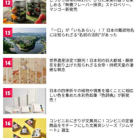
12
しめる「無糖フレーバー抹茶」ストロベリー、
マンゴー新発売
「一口」が「いもあらい」！？ 日本の難読地名
13
には知られざる“名前の法則”があった
世界遺産決定で脚光！日本初の巨大都城・藤原
14
京を創り上げた知られざる女帝・持統天皇の凄
絶な執念
日本の四季折々の植物や情景を描くことに相応
15
しい色を集めた水彩色鉛筆『色辞典』が新発
売！
コンビニおにぎりが文房具に！コンビニの定番
16
商品をモチーフにした文房具シリーズ『ジムマ
ート』誕生