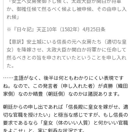
「安土へ女房衆御下し候て、太政大臣か関白か将軍
か、御推任候て然るべく候よし被申候、その由申し入
れ候」
※『日々記』天正10年（1582年）4月25日条
【意訳】安土城にいる信長の元へ女房たち（適切な皇
女）を降嫁させ、太政大臣か関白か将軍かに任命して
然るべきとの旨を申されていたということを申し入れ
た。
……主語がなく、後半は何ともわかりにくい表現です
ね。なので、この発言者（申し入れた者）が貞勝（織田
家側）なのか晴豊（朝廷側）なのかは諸説あります。
朝廷からの申し出であれば「信長殿に皇女を嫁がせ、適
切な官職を授けたい」と穏当な感じですが、もし信長の
要求であるなら「皇女（体のいい人質）と何かいい官職
をよこせ」と、実に剣呑な状況です。