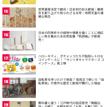
世界遺産決定で脚光！日本初の巨大都城・藤原
15
京を創り上げた知られざる女帝・持統天皇の凄
絶な執念
日本の四季折々の植物や情景を描くことに相応
16
しい色を集めた水彩色鉛筆『色辞典』が新発
売！
ハローキティ、ポチャッコたちが昭和レトロな
17
コインケースに！「サンリオキャラクターズ コ
インケース」第２弾
自転車を持つだけで税金？ 昭和まで続いた「自
18
転車税」の意外な歴史と脱税が横行した理由
教科書と違う！江戸時代の田沼意次「賄賂伝
19
説」の嘘と、水野忠邦が「大奥」を敵に回した