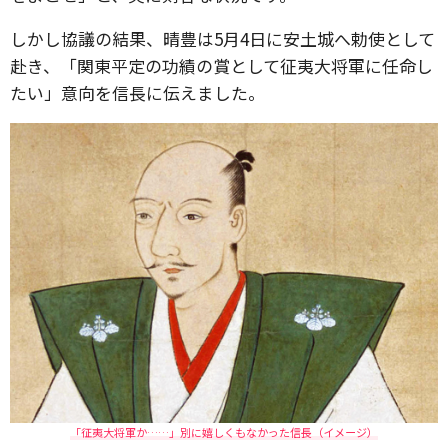
しかし協議の結果、晴豊は5月4日に安土城へ勅使として
赴き、「関東平定の功績の賞として征夷大将軍に任命し
たい」意向を信長に伝えました。
「征夷大将軍か……」別に嬉しくもなかった信長（イメージ）