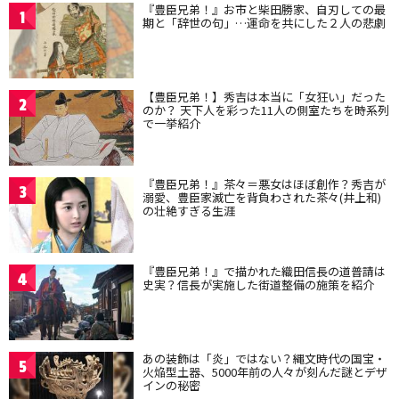
『豊臣兄弟！』お市と柴田勝家、自刃しての最
1
期と「辞世の句」…運命を共にした２人の悲劇
【豊臣兄弟！】秀吉は本当に「女狂い」だった
2
のか？ 天下人を彩った11人の側室たちを時系列
で一挙紹介
『豊臣兄弟！』茶々＝悪女はほぼ創作？秀吉が
3
溺愛、豊臣家滅亡を背負わされた茶々(井上和)
の壮絶すぎる生涯
『豊臣兄弟！』で描かれた織田信長の道普請は
4
史実？信長が実施した街道整備の施策を紹介
あの装飾は「炎」ではない？縄文時代の国宝・
5
火焔型土器、5000年前の人々が刻んだ謎とデザ
インの秘密