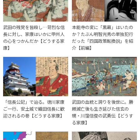
武田の残党を皆殺し…苛烈な信
本能寺の変に「黒幕」はいたの
長に対し、家康はいかに甲州人
か？たぶん明智光秀の単独犯行
の心をつかんだか【どうする家
だった「四国政策転換説」を紹
康】
介【前編】
「信長公記」で辿る。徳川家康
武田の血統と誇りを後世に。勝
ご一行、安土城で織田信長に歓
頼滅亡後も生き延びた信玄の
迎されるの巻【どうする家康】
甥・川窪信俊の武勇伝【どうす
る家康】