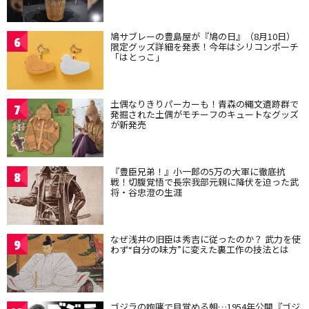
鳩サブレーの豊島屋が『鳩の日』（8月10日）
6
限定グッズ詳細を発表！今年はシリコンポーチ
「はとっこ」
土偶なりきりパーカーも！青森の縄文遺跡群で
7
発掘された土偶がモチーフのキュートなグッズ
が新発売
『豊臣兄弟！』小一郎の5万の大軍に徹底抗
8
戦！切腹覚悟で長宗我部元親に降伏を迫った武
将・谷忠澄の生涯
なぜ浅井の旧臣は秀吉に従ったのか？ 武力を使
9
わず“自分の味方”に変えた裏工作の技法とは
ゴジラの咆哮で目覚める朝…1954年公開『ゴジ