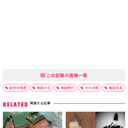
この記事の画像一覧
勧修寺晴豊
戦国大名
戦国時代
村井貞勝
織田信長
関連する記事
RELATED