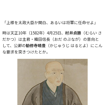
「上様を太政大臣か関白、あるいは将軍に任命せよ」
時は天正10年（1582年）4月25日、
村井貞勝
（むらい さ
だかつ）は主君・織田信長（おだ のぶなが）の意向と
して、公卿の
勧修寺晴豊
（かじゅうじ はるとよ）にこん
な要求を突きつけたとか。