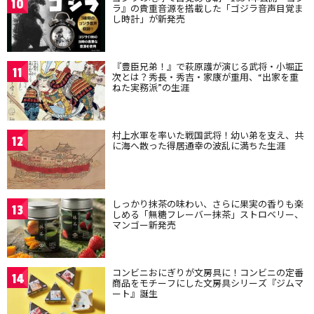
10
ラ』の貴重音源を搭載した「ゴジラ音声目覚ま
し時計」が新発売
『豊臣兄弟！』で萩原護が演じる武将・小堀正
11
次とは？秀長・秀吉・家康が重用、“出家を重
ねた実務派”の生涯
村上水軍を率いた戦国武将！幼い弟を支え、共
12
に海へ散った得居通幸の波乱に満ちた生涯
しっかり抹茶の味わい、さらに果実の香りも楽
13
しめる「無糖フレーバー抹茶」ストロベリー、
マンゴー新発売
コンビニおにぎりが文房具に！コンビニの定番
14
商品をモチーフにした文房具シリーズ『ジムマ
ート』誕生