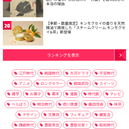
本当の理由
【季節・数量限定】キンモクセイの香りを天然
20
精油で再現した「スチームクリーム キンモクセ
イ&茶」新登場
ランキングを表示
江戸時代
戦国時代
大河ドラマ
平安時代
アニメ
ロングセラー
戦国武将
スイーツ
雑学
お菓子
幕末
漫画
時代劇
テレビ
べらぼう
明治時代
徳川家康
織田信長
抹茶
デザイン
文房具
フィギュア
展覧会
鎌倉時代
豊臣秀吉
豊臣兄弟！
昭和時代