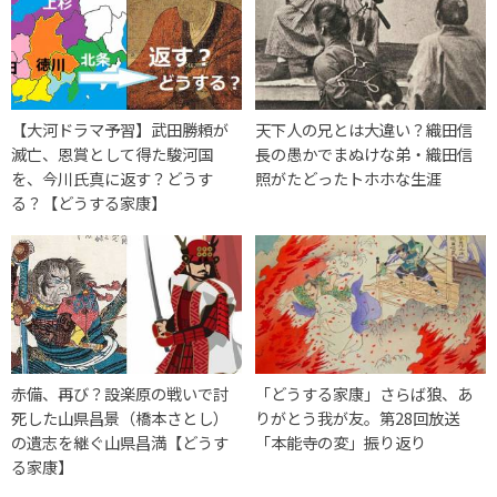
【大河ドラマ予習】武田勝頼が
天下人の兄とは大違い？織田信
滅亡、恩賞として得た駿河国
長の愚かでまぬけな弟・織田信
を、今川氏真に返す？どうす
照がたどったトホホな生涯
る？【どうする家康】
赤備、再び？設楽原の戦いで討
「どうする家康」さらば狼、あ
死した山県昌景（橋本さとし）
りがとう我が友。第28回放送
の遺志を継ぐ山県昌満【どうす
「本能寺の変」振り返り
る家康】