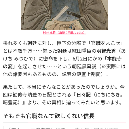
村井貞勝（画像：Wikipedia）
畏れ多くも朝廷に対し、臣下の分際で「官職をよこせ」
とは不敬千万……怒った朝廷は織田重臣の
明智光秀
（あ
けち みつひで）に密命を下し、6月2日にかの「
本能寺
の変
」を起こさせた……という朝廷黒幕説（※実際には
他の諸要因もあるものの、説明の便宜上割愛）。
果たして、本当にそんなことがあったのでしょうか。今
回は勧修寺晴豊の日記とされる『
日々記
（にちにちき。
晴豊記）』より、その真相に迫ってみたいと思います。
そもそも官職なんて欲しくない信長