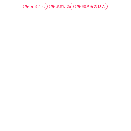
光る君へ
葛飾北斎
鎌倉殿の13人