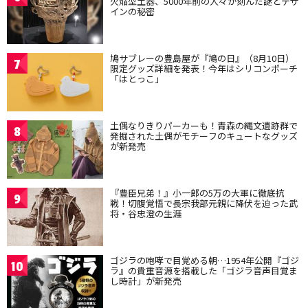
火焔型土器、5000年前の人々が刻んだ謎とデザ
インの秘密
鳩サブレーの豊島屋が『鳩の日』（8月10日）
7
限定グッズ詳細を発表！今年はシリコンポーチ
「はとっこ」
土偶なりきりパーカーも！青森の縄文遺跡群で
8
発掘された土偶がモチーフのキュートなグッズ
が新発売
『豊臣兄弟！』小一郎の5万の大軍に徹底抗
9
戦！切腹覚悟で長宗我部元親に降伏を迫った武
将・谷忠澄の生涯
ゴジラの咆哮で目覚める朝…1954年公開『ゴジ
10
ラ』の貴重音源を搭載した「ゴジラ音声目覚ま
し時計」が新発売