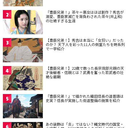
『豊臣兄弟！』茶々＝悪女はほぼ創作？秀吉が
2
溺愛、豊臣家滅亡を背負わされた茶々(井上和)
の壮絶すぎる生涯
【豊臣兄弟！】秀吉は本当に「女狂い」だった
3
のか？ 天下人を彩った11人の側室たちを時系列
で一挙紹介
【豊臣兄弟！】22歳で散った長宗我部元親の天
4
才後継者・信親とは？武勇を奮った若武者の壮
絶な最期
『豊臣兄弟！』で描かれた織田信長の道普請は
5
史実？信長が実施した街道整備の施策を紹介
あの装飾は「炎」ではない？縄文時代の国宝・
6