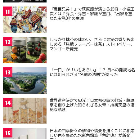
『豊臣兄弟！』で萩原護が演じる武将・小堀正
11
次とは？秀長・秀吉・家康が重用、“出家を重
ねた実務派”の生涯
しっかり抹茶の味わい、さらに果実の香りも楽
12
しめる「無糖フレーバー抹茶」ストロベリー、
マンゴー新発売
「一口」が「いもあらい」！？ 日本の難読地名
13
には知られざる“名前の法則”があった
世界遺産決定で脚光！日本初の巨大都城・藤原
14
京を創り上げた知られざる女帝・持統天皇の凄
絶な執念
日本の四季折々の植物や情景を描くことに相応
15
しい色を集めた水彩色鉛筆『色辞典』が新発