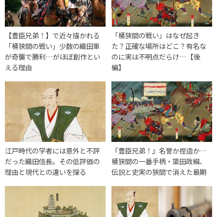
【豊臣兄弟！】で近々描かれる
「桶狭間の戦い」はなぜ起き
「桶狭間の戦い」少数の織田軍
た？正確な場所はどこ？有名な
が奇襲で勝利…がほぼ創作とい
のに実は不明点だらけ…【後
える理由
編】
江戸時代の学者には意外と不評
『豊臣兄弟！』名誉か捏造か…
だった織田信長。その低評価の
桶狭間の一番手柄・簗田政綱、
理由と現代との違いを探る
伝説と史実の狭間で消えた最期