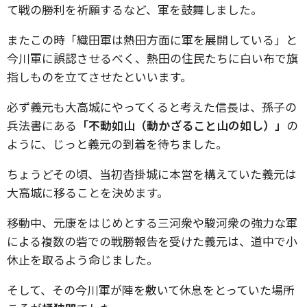
て戦の勝利を祈願するなど、軍を鼓舞しました。
またこの時「織田軍は熱田方面に軍を展開している」と
今川軍に誤認させるべく、熱田の住民たちに白い布で旗
指しものを立てさせたといいます。
必ず義元も大高城にやってくると考えた信長は、孫子の
兵法書にある
「不動如山（動かざること山の如し）」
の
ように、じっと義元の到着を待ちました。
ちょうどその頃、当初沓掛城に本営を構えていた義元は
大高城に移ることを決めます。
移動中、元康をはじめとする三河衆や駿河衆の強力な軍
による複数の砦での戦勝報告を受けた義元は、道中で小
休止を取るよう命じました。
そして、その今川軍が陣を敷いて休息をとっていた場所