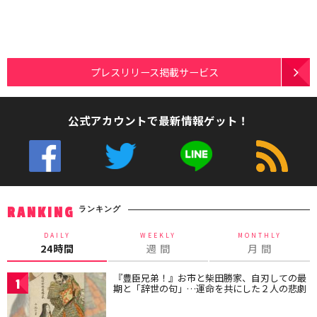
プレスリリース掲載サービス
公式アカウントで最新情報ゲット！
ランキング
RANKING
DAILY
WEEKLY
MONTHLY
24時間
週 間
月 間
『豊臣兄弟！』お市と柴田勝家、自刃しての最
1
期と「辞世の句」…運命を共にした２人の悲劇