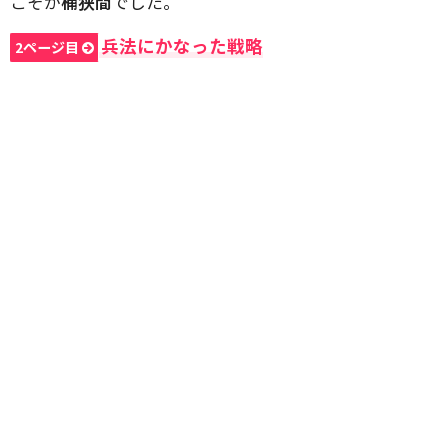
こそが
桶狭間
でした。
兵法にかなった戦略
2ページ目