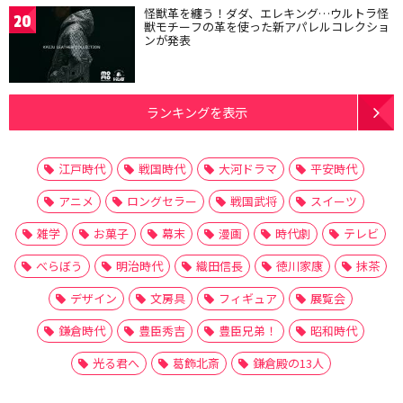
怪獣革を纏う！ダダ、エレキング…ウルトラ怪
20
獣モチーフの革を使った新アパレルコレクショ
ンが発表
ランキングを表示
江戸時代
戦国時代
大河ドラマ
平安時代
アニメ
ロングセラー
戦国武将
スイーツ
雑学
お菓子
幕末
漫画
時代劇
テレビ
べらぼう
明治時代
織田信長
徳川家康
抹茶
デザイン
文房具
フィギュア
展覧会
鎌倉時代
豊臣秀吉
豊臣兄弟！
昭和時代
光る君へ
葛飾北斎
鎌倉殿の13人