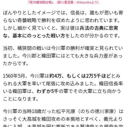
『尾州桶狭間合戦』（歌川豊宣画・Wikipediaより）
ぼんやりとしたイメージでは、信長は、誰もが思いも寄
らない奇襲戦略で勝利を収めたように思われています。
しかし細かく見ていくと、実は彼は
兵法の古典に忠実
な、基本にのっとった戦い方
をしたのが分かるのです。
当初、桶狭間の戦いは今川軍の勝利が確実と見られてい
ました。今川郡と織田軍にはとても大きな兵力差があっ
たからです。
1560年5月、今川軍は
約4万、もしくは2万5千ほど
とみ
られる大軍を率いて尾張に攻め込みました。織田信長率
いる織田軍は、
わずか5千
の軍でその大軍に立ち向かう
ことになります。
今川軍の当時18歳だった松平元康（のちの徳川家康）は
さっそく大高城を織田攻めの本拠地とすべく、義元より
先に入城。大高城を囲む要所である鷲津砦と丸根砦を攻