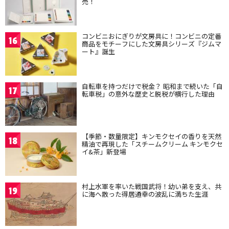
売！
コンビニおにぎりが文房具に！コンビニの定番
16
商品をモチーフにした文房具シリーズ『ジムマ
ート』誕生
自転車を持つだけで税金？ 昭和まで続いた「自
17
転車税」の意外な歴史と脱税が横行した理由
【季節・数量限定】キンモクセイの香りを天然
18
精油で再現した「スチームクリーム キンモクセ
イ&茶」新登場
村上水軍を率いた戦国武将！幼い弟を支え、共
19
に海へ散った得居通幸の波乱に満ちた生涯