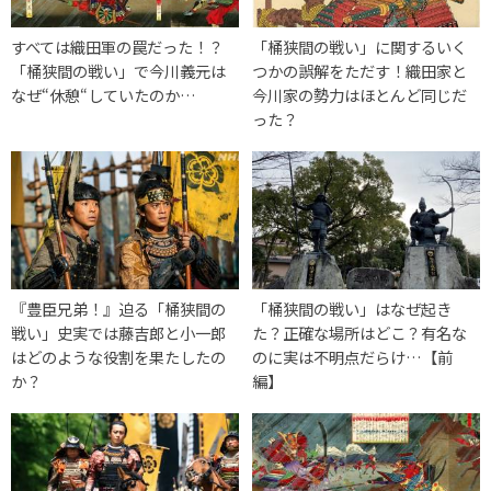
すべては織田軍の罠だった！？
「桶狭間の戦い」に関するいく
「桶狭間の戦い」で今川義元は
つかの誤解をただす！織田家と
なぜ“休憩“していたのか…
今川家の勢力はほとんど同じだ
った？
『豊臣兄弟！』迫る「桶狭間の
「桶狭間の戦い」はなぜ起き
戦い」史実では藤吉郎と小一郎
た？正確な場所はどこ？有名な
はどのような役割を果たしたの
のに実は不明点だらけ…【前
か？
編】