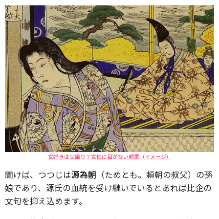
女好きは父譲り？女性に目がない頼家（イメージ）
聞けば、つつじは
源為朝
（ためとも。頼朝の叔父）の孫
娘であり、源氏の血統を受け継いでいるとあれば比企の
文句を抑え込めます。