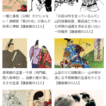
一幡と善哉（公暁）だけじゃな
「お前は何を言っているんだ」
い！源頼家「第3の女」が産んだ
山内首藤経俊、敵前逃亡で失っ
栄実と禅暁【鎌倉殿の13人】
た所領の返還を求める言い分に
一同唖然【鎌倉殿の13人】
源実朝の正室・千世（坊門姫、
上品だけど胡散臭い…山中崇が
西八条禅尼）。加藤小夏が演じ
演じる平賀朝雅の生涯をたどる
るその生涯【鎌倉殿の13人】
【鎌倉殿の13人】