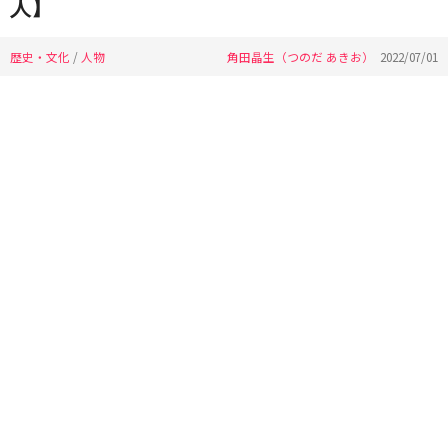
人】
歴史・文化
/
人物
角田晶生（つのだ あきお）
2022/07/01