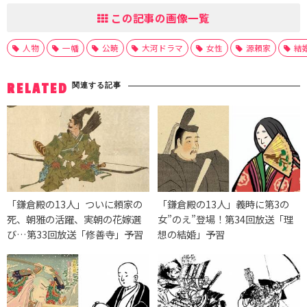
この記事の画像一覧
人物
一幡
公暁
大河ドラマ
女性
源頼家
結
関連する記事
RELATED
「鎌倉殿の13人」ついに頼家の
「鎌倉殿の13人」義時に第3の
死、朝雅の活躍、実朝の花嫁選
女”のえ”登場！第34回放送「理
び…第33回放送「修善寺」予習
想の結婚」予習