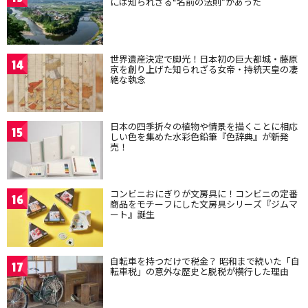
には知られざる“名前の法則”があった
世界遺産決定で脚光！日本初の巨大都城・藤原
14
京を創り上げた知られざる女帝・持統天皇の凄
絶な執念
日本の四季折々の植物や情景を描くことに相応
15
しい色を集めた水彩色鉛筆『色辞典』が新発
売！
コンビニおにぎりが文房具に！コンビニの定番
16
商品をモチーフにした文房具シリーズ『ジムマ
ート』誕生
自転車を持つだけで税金？ 昭和まで続いた「自
17
転車税」の意外な歴史と脱税が横行した理由