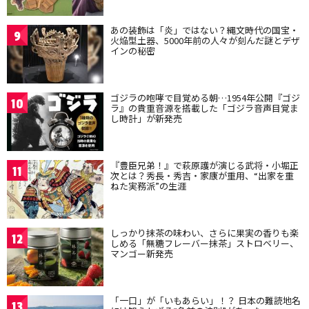
あの装飾は「炎」ではない？縄文時代の国宝・
9
火焔型土器、5000年前の人々が刻んだ謎とデザ
インの秘密
ゴジラの咆哮で目覚める朝…1954年公開『ゴジ
10
ラ』の貴重音源を搭載した「ゴジラ音声目覚ま
し時計」が新発売
『豊臣兄弟！』で萩原護が演じる武将・小堀正
11
次とは？秀長・秀吉・家康が重用、“出家を重
ねた実務派”の生涯
しっかり抹茶の味わい、さらに果実の香りも楽
12
しめる「無糖フレーバー抹茶」ストロベリー、
マンゴー新発売
「一口」が「いもあらい」！？ 日本の難読地名
13