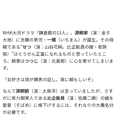
NHK大河ドラマ「鎌倉殿の13人」。
源頼家
（演：金子
大地）に念願の男児・
一幡
（いちまん）が誕生。その母
親である“
せつ
（演：山谷花純。比企能員の娘・若狭
局）”はとうぜん正室になれるものと思っていたとこ
ろ、頼家は
つつじ
（演：北香那）に心を寄せてしまいま
す。
「女好きは我が嫡男の証し。実に頼もしいぞ」
なんて
源頼朝
（演：大泉洋）は言っていましたが、さす
がに有力御家人である
比企能員
（演：佐藤二朗）の娘を
愛妾（そばめ）に格下げするには、それなりの大義名分
が必要です。