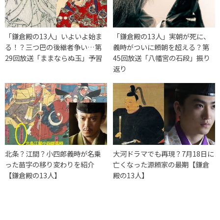
「鎌倉殿の13人」いよいよ始ま
「鎌倉殿の13人」実朝が死に、
る！？三つ巴の後継者争い…第
義時がついに頼朝を超える？第
29回放送「ままならぬ玉」予習
45回放送「八幡宮の石段」振り
返り
北条？江間？小四郎義時が名乗
大河ドラマでも再現？7月18日に
った苗字の移り変わりを紹介
亡くなった源頼家の最期【鎌倉
【鎌倉殿の13人】
殿の13人】