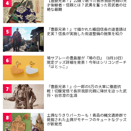
【豊臣兄弟！】22歳で散った長宗我部元親の天
4
才後継者・信親とは？武勇を奮った若武者の壮
絶な最期
『豊臣兄弟！』で描かれた織田信長の道普請は
5
史実？信長が実施した街道整備の施策を紹介
鳩サブレーの豊島屋が『鳩の日』（8月10日）
6
限定グッズ詳細を発表！今年はシリコンポーチ
「はとっこ」
『豊臣兄弟！』小一郎の5万の大軍に徹底抗
7
戦！切腹覚悟で長宗我部元親に降伏を迫った武
将・谷忠澄の生涯
土偶なりきりパーカーも！青森の縄文遺跡群で
8
発掘された土偶がモチーフのキュートなグッズ
が新発売