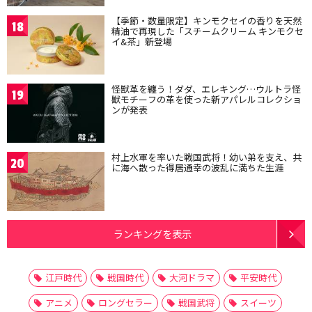
【季節・数量限定】キンモクセイの香りを天然
18
精油で再現した「スチームクリーム キンモクセ
イ&茶」新登場
怪獣革を纏う！ダダ、エレキング…ウルトラ怪
19
獣モチーフの革を使った新アパレルコレクショ
ンが発表
村上水軍を率いた戦国武将！幼い弟を支え、共
20
に海へ散った得居通幸の波乱に満ちた生涯
ランキングを表示
江戸時代
戦国時代
大河ドラマ
平安時代
アニメ
ロングセラー
戦国武将
スイーツ