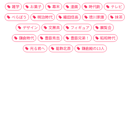
雑学
お菓子
幕末
漫画
時代劇
テレビ
べらぼう
明治時代
織田信長
徳川家康
抹茶
デザイン
文房具
フィギュア
展覧会
鎌倉時代
豊臣秀吉
豊臣兄弟！
昭和時代
光る君へ
葛飾北斎
鎌倉殿の13人