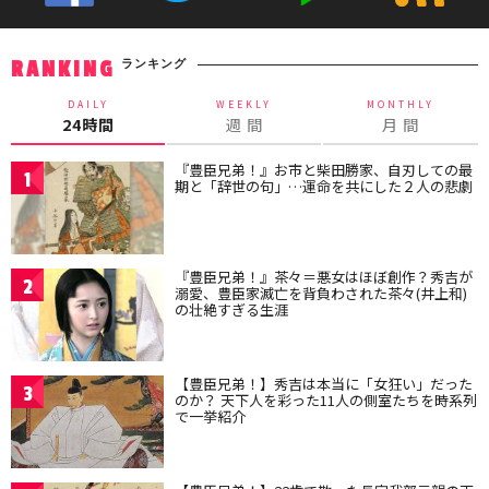
ランキング
RANKING
DAILY
WEEKLY
MONTHLY
24時間
週 間
月 間
『豊臣兄弟！』お市と柴田勝家、自刃しての最
1
期と「辞世の句」…運命を共にした２人の悲劇
『豊臣兄弟！』茶々＝悪女はほぼ創作？秀吉が
2
溺愛、豊臣家滅亡を背負わされた茶々(井上和)
の壮絶すぎる生涯
【豊臣兄弟！】秀吉は本当に「女狂い」だった
3
のか？ 天下人を彩った11人の側室たちを時系列
で一挙紹介