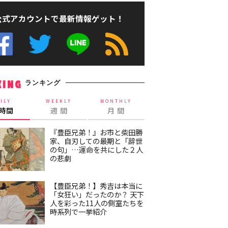
公式アカウントで最新情報ゲット！
ランキング
KING
ILY
WEEKLY
MONTHLY
4時間
週 間
月 間
『豊臣兄弟！』お市と柴田勝
家、自刃しての最期と「辞世
の句」…運命を共にした２人
の悲劇
【豊臣兄弟！】秀吉は本当に
「女狂い」だったのか？ 天下
人を彩った11人の側室たちを
時系列で一挙紹介