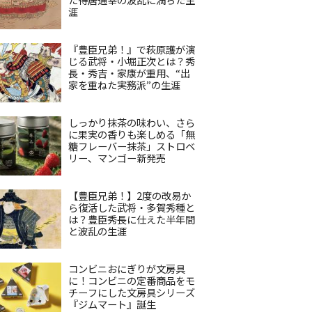
涯
『豊臣兄弟！』で萩原護が演
じる武将・小堀正次とは？秀
長・秀吉・家康が重用、“出
家を重ねた実務派”の生涯
しっかり抹茶の味わい、さら
に果実の香りも楽しめる「無
糖フレーバー抹茶」ストロベ
リー、マンゴー新発売
【豊臣兄弟！】2度の改易か
ら復活した武将・多賀秀種と
は？豊臣秀長に仕えた半年間
と波乱の生涯
コンビニおにぎりが文房具
に！コンビニの定番商品をモ
チーフにした文房具シリーズ
『ジムマート』誕生