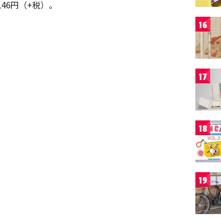
146円（+税）。
16
17
18
19