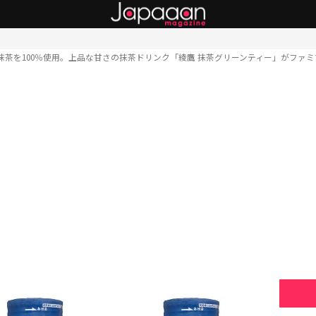
抹茶を100％使用。上品な甘さの抹茶ドリンク「綾鷹 抹茶グリーンティー」がファ