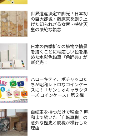
世界遺産決定で脚光！日本初
の巨大都城・藤原京を創り上
げた知られざる女帝・持統天
皇の凄絶な執念
日本の四季折々の植物や情景
を描くことに相応しい色を集
めた水彩色鉛筆『色辞典』が
新発売！
ハローキティ、ポチャッコた
ちが昭和レトロなコインケー
スに！「サンリオキャラクタ
ーズ コインケース」第２弾
自転車を持つだけで税金？ 昭
和まで続いた「自転車税」の
意外な歴史と脱税が横行した
理由