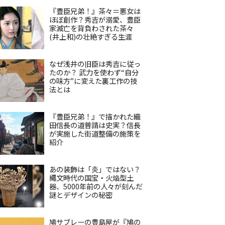
『豊臣兄弟！』茶々＝悪女は
ほぼ創作？秀吉が溺愛、豊臣
家滅亡を背負わされた茶々
(井上和)の壮絶すぎる生涯
なぜ浅井の旧臣は秀吉に従っ
たのか？ 武力を使わず“自分
の味方”に変えた裏工作の技
法とは
『豊臣兄弟！』で描かれた織
田信長の道普請は史実？信長
が実施した街道整備の施策を
紹介
あの装飾は「炎」ではない？
縄文時代の国宝・火焔型土
器、5000年前の人々が刻んだ
謎とデザインの秘密
鳩サブレーの豊島屋が『鳩の