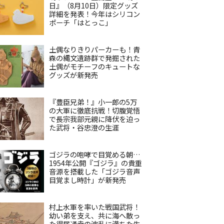
日』（8月10日）限定グッズ
詳細を発表！今年はシリコン
ポーチ「はとっこ」
土偶なりきりパーカーも！青
森の縄文遺跡群で発掘された
土偶がモチーフのキュートな
グッズが新発売
『豊臣兄弟！』小一郎の5万
の大軍に徹底抗戦！切腹覚悟
で長宗我部元親に降伏を迫っ
た武将・谷忠澄の生涯
ゴジラの咆哮で目覚める朝…
1954年公開『ゴジラ』の貴重
音源を搭載した「ゴジラ音声
目覚まし時計」が新発売
村上水軍を率いた戦国武将！
幼い弟を支え、共に海へ散っ
た得居通幸の波乱に満ちた生