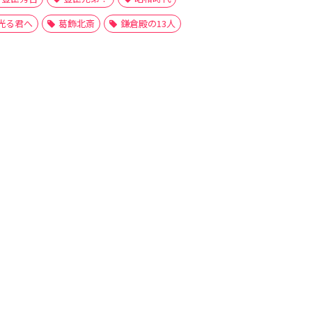
光る君へ
葛飾北斎
鎌倉殿の13人