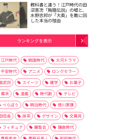
教科書と違う！江戸時代の田
沼意次「賄賂伝説」の嘘と、
水野忠邦が「大奥」を敵に回
した本当の理由
ランキングを表示
江戸時代
戦国時代
大河ドラマ
平安時代
アニメ
ロングセラー
国武将
スイーツ
雑学
お菓子
幕末
漫画
時代劇
テレビ
べらぼう
明治時代
徳川家康
田信長
抹茶
デザイン
文房具
フィギュア
展覧会
鎌倉時代
豊臣秀吉
豊臣兄弟！
昭和時代