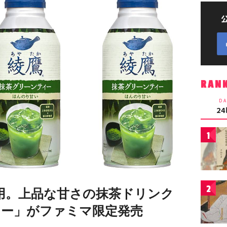
RAN
DA
2
1
2
使用。上品な甘さの抹茶ドリンク
ィー」がファミマ限定発売