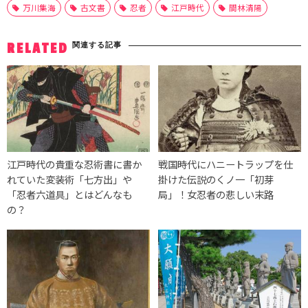
万川集海
古文書
忍者
江戸時代
間林清陽
関連する記事
RELATED
江戸時代の貴重な忍術書に書か
戦国時代にハニートラップを仕
れていた変装術「七方出」や
掛けた伝説のくノ一「初芽
「忍者六道具」とはどんなも
局」！女忍者の悲しい末路
の？