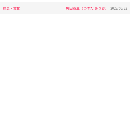
歴史・文化
角田晶生（つのだ あきお）
2022/06/22