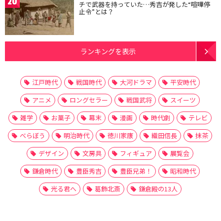
20
チで武器を持っていた…秀吉が発した“喧嘩停
止令”とは？
ランキングを表示
江戸時代
戦国時代
大河ドラマ
平安時代
アニメ
ロングセラー
戦国武将
スイーツ
雑学
お菓子
幕末
漫画
時代劇
テレビ
べらぼう
明治時代
徳川家康
織田信長
抹茶
デザイン
文房具
フィギュア
展覧会
鎌倉時代
豊臣秀吉
豊臣兄弟！
昭和時代
光る君へ
葛飾北斎
鎌倉殿の13人