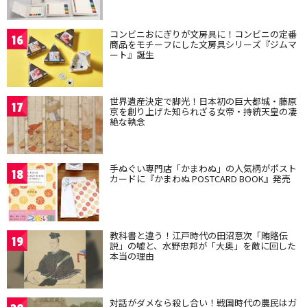
コンビニおにぎりが文房具に！コンビニの定番
16
商品をモチーフにした文房具シリーズ『ジムマ
ート』誕生
世界遺産決定で脚光！日本初の巨大都城・藤原
17
京を創り上げた知られざる女帝・持統天皇の凄
絶な執念
手ぬぐい専門店「かまわぬ」の人気柄がポスト
18
カードに『かまわぬ POSTCARD BOOK』発売
教科書と違う！江戸時代の田沼意次「賄賂伝
19
説」の嘘と、水野忠邦が「大奥」を敵に回した
本当の理由
対話がダメなら殺し合い！戦国時代の農民はガ