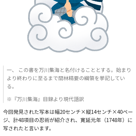
一、 この書を万川集海と名付けることとする。始まり
より終わりに至るまで間林精要の綱領を挙記してい
る。
※『万川集海』目録より現代語訳
今回発見された写本は幅20センチ×縦14センチ×40ペー
ジ、計48項目の忍術が紹介され、寛延元年（1748年）に
写されたと言います。