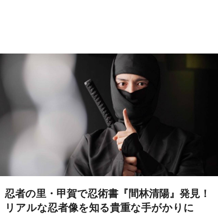
忍者の里・甲賀で忍術書『間林清陽』発見！
リアルな忍者像を知る貴重な手がかりに