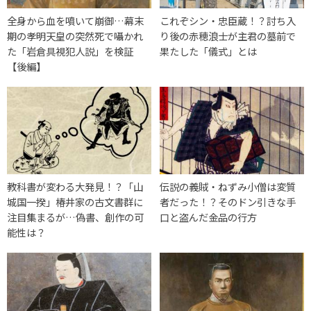
全身から血を噴いて崩御…幕末
これぞシン・忠臣蔵！？討ち入
期の孝明天皇の突然死で囁かれ
り後の赤穂浪士が主君の墓前で
た「岩倉具視犯人説」を検証
果たした「儀式」とは
【後編】
教科書が変わる大発見！？「山
伝説の義賊・ねずみ小僧は変質
城国一揆」椿井家の古文書群に
者だった！？そのドン引きな手
注目集まるが…偽書、創作の可
口と盗んだ金品の行方
能性は？