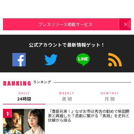
プレスリリース掲載サービス
公式アカウントで最新情報ゲット！
ランキング
RANKING
DAILY
WEEKLY
MONTHLY
24時間
週 間
月 間
『豊臣兄弟！』なぜお市は秀吉の勧めで柴田勝
1
家と再婚した？悲劇に繋がる「真相」を史料と
伏線から探る