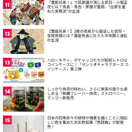
『豊臣兄弟！』で萩原護が演じる武将・小堀正
11
次とは？秀長・秀吉・家康が重用、“出家を重
ねた実務派”の生涯
【豊臣兄弟！】2度の改易から復活した武将・
12
多賀秀種とは？豊臣秀長に仕えた半年間と波乱
の生涯
ハローキティ、ポチャッコたちが昭和レトロな
13
コインケースに！「サンリオキャラクターズ コ
インケース」第２弾
しっかり抹茶の味わい、さらに果実の香りも楽
14
しめる「無糖フレーバー抹茶」ストロベリー、
マンゴー新発売
日本の四季折々の植物や情景を描くことに相応
15
しい色を集めた水彩色鉛筆『色辞典』が新発
売！