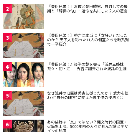
『豊臣兄弟！』お市と柴田勝家、自刃しての最
2
期と「辞世の句」…運命を共にした２人の悲劇
【豊臣兄弟！】秀吉は本当に「女狂い」だった
3
のか？ 天下人を彩った11人の側室たちを時系列
で一挙紹介
『豊臣兄弟！』後半の鍵を握る「浅井三姉妹」
4
茶々・初・江——秀吉に翻弄された波乱の生涯
なぜ浅井の旧臣は秀吉に従ったのか？ 武力を使
5
わず“自分の味方”に変えた裏工作の技法とは
あの装飾は「炎」ではない？縄文時代の国宝・
6
火焔型土器、5000年前の人々が刻んだ謎とデザ
インの秘密