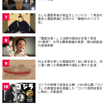
もしも豊臣秀長が長生きしていたら…？秀吉の
7
暴走と豊臣家滅亡を防げた「最強のカリスマ
性」
『豊臣兄弟！』三法師の誘拐は史実？秀吉
8
の“暴挙”、お市＆勝家再婚の真意…第30回放送
の真相考察
村上水軍を率いた戦国武将！幼い弟を支え、共
9
に海へ散った得居通幸の波乱に満ちた生涯
ゴジラの咆哮で目覚める朝…1954年公開『ゴジ
10
ラ』の貴重音源を搭載した「ゴジラ音声目覚ま
し時計」が新発売