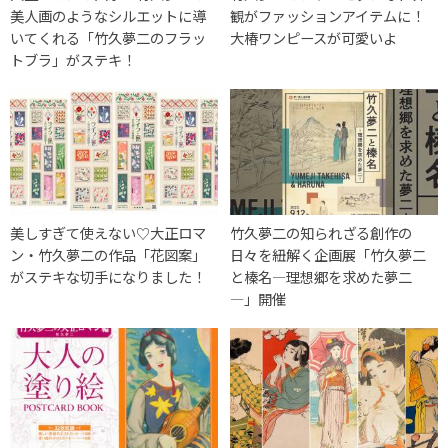
美人画のようなシルエットに導
観がファッションアイテムに！
いてくれる「竹久夢二のフラッ
大椿ワンピースが可愛いよ
トブラ」がステキ！
美しすぎて使えない♡大正ロマ
竹久夢二の知られざる創作の
ン・竹久夢二の作品「花図案」
日々を紐解く企画展「竹久夢二
がステキな切手になりました！
と榛名―理想郷を求めた夢二
―」開催