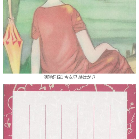
湖畔鮮緑1 令女界 絵はがき