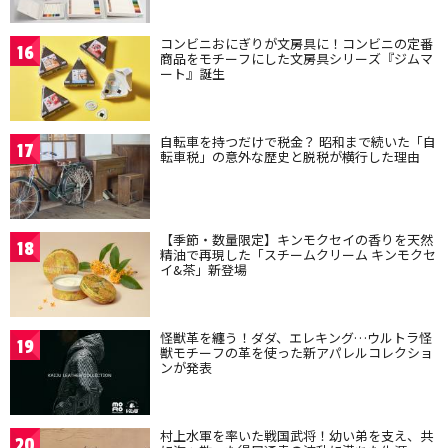
コンビニおにぎりが文房具に！コンビニの定番
16
商品をモチーフにした文房具シリーズ『ジムマ
ート』誕生
自転車を持つだけで税金？ 昭和まで続いた「自
17
転車税」の意外な歴史と脱税が横行した理由
【季節・数量限定】キンモクセイの香りを天然
18
精油で再現した「スチームクリーム キンモクセ
イ&茶」新登場
怪獣革を纏う！ダダ、エレキング…ウルトラ怪
19
獣モチーフの革を使った新アパレルコレクショ
ンが発表
村上水軍を率いた戦国武将！幼い弟を支え、共
20