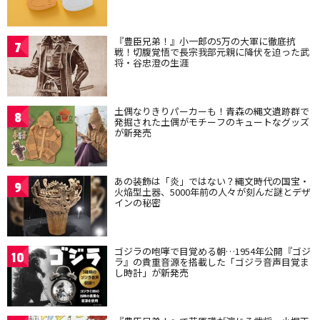
『豊臣兄弟！』小一郎の5万の大軍に徹底抗
7
戦！切腹覚悟で長宗我部元親に降伏を迫った武
将・谷忠澄の生涯
土偶なりきりパーカーも！青森の縄文遺跡群で
8
発掘された土偶がモチーフのキュートなグッズ
が新発売
あの装飾は「炎」ではない？縄文時代の国宝・
9
火焔型土器、5000年前の人々が刻んだ謎とデザ
インの秘密
ゴジラの咆哮で目覚める朝…1954年公開『ゴジ
10
ラ』の貴重音源を搭載した「ゴジラ音声目覚ま
し時計」が新発売