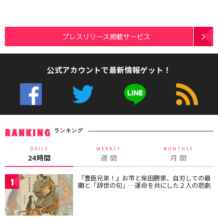
プレスリリース掲載サービス
公式アカウントで最新情報ゲット！
ランキング
RANKING
DAILY
WEEKLY
MONTHLY
24時間
週 間
月 間
『豊臣兄弟！』お市と柴田勝家、自刃しての最
1
期と「辞世の句」…運命を共にした２人の悲劇