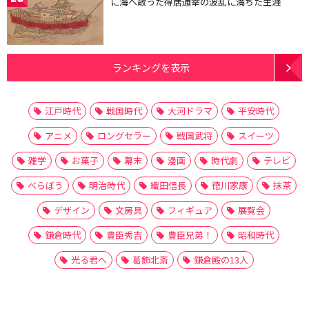
に海へ散った得居通幸の波乱に満ちた生涯
ランキングを表示
江戸時代
戦国時代
大河ドラマ
平安時代
アニメ
ロングセラー
戦国武将
スイーツ
雑学
お菓子
幕末
漫画
時代劇
テレビ
べらぼう
明治時代
織田信長
徳川家康
抹茶
デザイン
文房具
フィギュア
展覧会
鎌倉時代
豊臣秀吉
豊臣兄弟！
昭和時代
光る君へ
葛飾北斎
鎌倉殿の13人