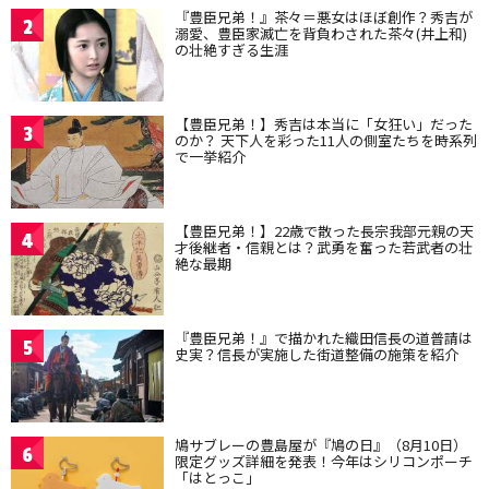
『豊臣兄弟！』茶々＝悪女はほぼ創作？秀吉が
2
溺愛、豊臣家滅亡を背負わされた茶々(井上和)
の壮絶すぎる生涯
【豊臣兄弟！】秀吉は本当に「女狂い」だった
3
のか？ 天下人を彩った11人の側室たちを時系列
で一挙紹介
【豊臣兄弟！】22歳で散った長宗我部元親の天
4
才後継者・信親とは？武勇を奮った若武者の壮
絶な最期
『豊臣兄弟！』で描かれた織田信長の道普請は
5
史実？信長が実施した街道整備の施策を紹介
鳩サブレーの豊島屋が『鳩の日』（8月10日）
6
限定グッズ詳細を発表！今年はシリコンポーチ
「はとっこ」