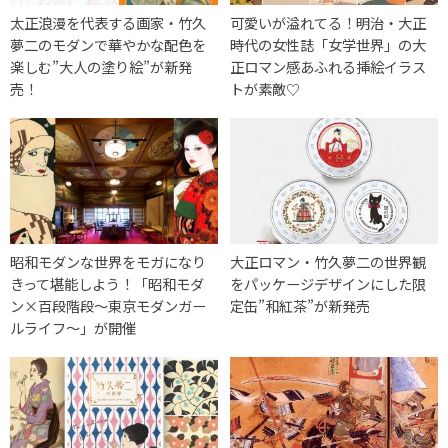
太正浪漫を代表する画家・竹久
可愛いが溢れてる！明治・大正
夢二のモダンで華やかな配色を
時代の女性誌「女学世界」の大
楽しむ”大人の塗り絵”が新発
正ロマン感あふれる挿絵イラス
売！
トが素敵♡
昭和モダンな世界をモガになり
大正ロマン・竹久夢二の世界観
きって堪能しよう！「昭和モダ
をパッケージデザインにした限
ン×百段階段～東京モダンガー
定缶”和紅茶”が新発売
ルライフ～」が開催