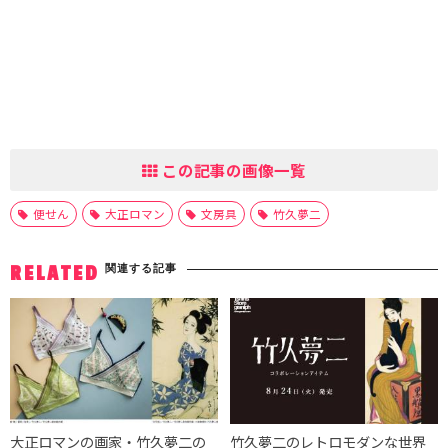
この記事の画像一覧
便せん
大正ロマン
文房具
竹久夢二
関連する記事
RELATED
大正ロマンの画家・竹久夢二の
竹久夢二のレトロモダンな世界