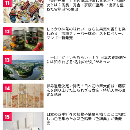
『豊臣兄弟！』で萩原護が演じる武将・小堀正
11
次とは？秀長・秀吉・家康が重用、“出家を重
ねた実務派”の生涯
しっかり抹茶の味わい、さらに果実の香りも楽
12
しめる「無糖フレーバー抹茶」ストロベリー、
マンゴー新発売
「一口」が「いもあらい」！？ 日本の難読地名
13
には知られざる“名前の法則”があった
世界遺産決定で脚光！日本初の巨大都城・藤原
14
京を創り上げた知られざる女帝・持統天皇の凄
絶な執念
日本の四季折々の植物や情景を描くことに相応
15
しい色を集めた水彩色鉛筆『色辞典』が新発
売！