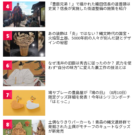
『豊臣兄弟！』で描かれた織田信長の道普請は
4
史実？信長が実施した街道整備の施策を紹介
あの装飾は「炎」ではない？縄文時代の国宝・
5
火焔型土器、5000年前の人々が刻んだ謎とデザ
インの秘密
なぜ浅井の旧臣は秀吉に従ったのか？ 武力を使
6
わず“自分の味方”に変えた裏工作の技法とは
鳩サブレーの豊島屋が『鳩の日』（8月10日）
7
限定グッズ詳細を発表！今年はシリコンポーチ
「はとっこ」
土偶なりきりパーカーも！青森の縄文遺跡群で
8
発掘された土偶がモチーフのキュートなグッズ
が新発売