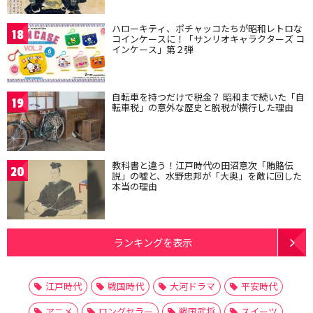
ハローキティ、ポチャッコたちが昭和レトロな
18
コインケースに！「サンリオキャラクターズ コ
インケース」第２弾
自転車を持つだけで税金？ 昭和まで続いた「自
19
転車税」の意外な歴史と脱税が横行した理由
教科書と違う！江戸時代の田沼意次「賄賂伝
20
説」の嘘と、水野忠邦が「大奥」を敵に回した
本当の理由
ランキングを表示
江戸時代
戦国時代
大河ドラマ
平安時代
アニメ
ロングセラー
戦国武将
スイーツ