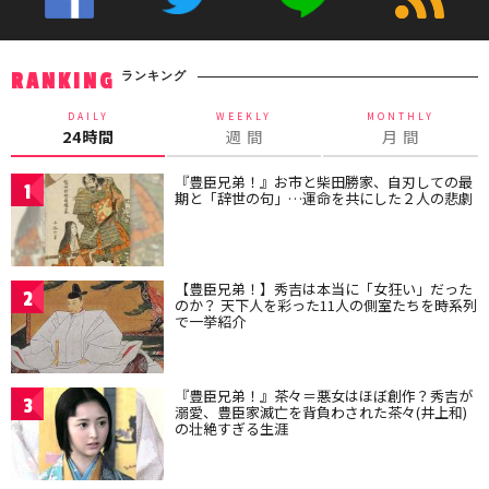
ランキング
RANKING
DAILY
WEEKLY
MONTHLY
24時間
週 間
月 間
『豊臣兄弟！』お市と柴田勝家、自刃しての最
1
期と「辞世の句」…運命を共にした２人の悲劇
【豊臣兄弟！】秀吉は本当に「女狂い」だった
2
のか？ 天下人を彩った11人の側室たちを時系列
で一挙紹介
『豊臣兄弟！』茶々＝悪女はほぼ創作？秀吉が
3
溺愛、豊臣家滅亡を背負わされた茶々(井上和)
の壮絶すぎる生涯