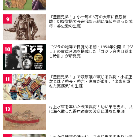
『豊臣兄弟！』小一郎の5万の大軍に徹底抗
9
戦！切腹覚悟で長宗我部元親に降伏を迫った武
将・谷忠澄の生涯
ゴジラの咆哮で目覚める朝…1954年公開『ゴジ
10
ラ』の貴重音源を搭載した「ゴジラ音声目覚ま
し時計」が新発売
『豊臣兄弟！』で萩原護が演じる武将・小堀正
11
次とは？秀長・秀吉・家康が重用、“出家を重
ねた実務派”の生涯
村上水軍を率いた戦国武将！幼い弟を支え、共
12
に海へ散った得居通幸の波乱に満ちた生涯
しっかり抹茶の味わい、さらに果実の香りも楽