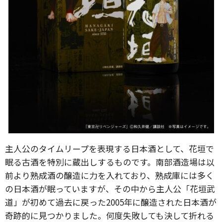
主人公のタイムリープを表現する日本酒として、花垣で
眠る古酒を特別に蔵出しするものです。南部酒造場は以
前より熟成酒の醸造に力を入れており、熟成庫には多く
の日本酒が眠っていますが、その中から主人公「花垣武
道」が初めて過去に戻った2005年に醸造された日本酒が
奇跡的に見つかりました。何度失敗しても決して折れる