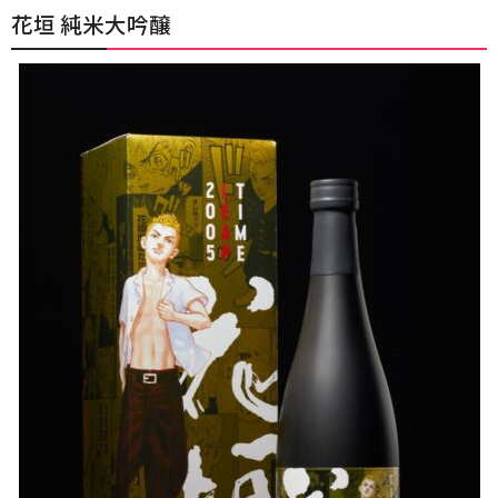
花垣 純米大吟醸