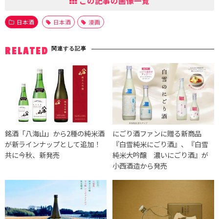
この記事の画像一覧
日本酒
日本酒
漫画
関連する記事
RELATED
銘酒「八海山」から2種の純米酒
にごり酒ファンに贈る新商品
が新ラインナップとして追加！
『白雪純米にごり酒』、『白雪
共に今秋、新発売
純米大吟醸 濃いにごり酒』が
小西酒造から発売