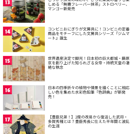
13
しめる「無糖フレーバー抹茶」ストロベリー、
マンゴー新発売
コンビニおにぎりが文房具に！コンビニの定番
14
商品をモチーフにした文房具シリーズ『ジムマ
ート』誕生
世界遺産決定で脚光！日本初の巨大都城・藤原
15
京を創り上げた知られざる女帝・持統天皇の凄
絶な執念
日本の四季折々の植物や情景を描くことに相応
16
しい色を集めた水彩色鉛筆『色辞典』が新発
売！
【豊臣兄弟！】2度の改易から復活した武将・
17
多賀秀種とは？豊臣秀長に仕えた半年間と波乱
の生涯