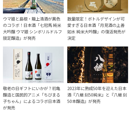
ウマ娘と島根・簸上清酒が異色
数量限定！ボトルデザインが可
のコラボ！日本酒「七冠馬 純米
愛すぎる日本酒「月見酒の上善
大吟醸 ウマ娘 シンボリルドルフ
如水 純米大吟醸」の復活発売が
限定醸造」が発売
決定
敬老の日ギフトにいかが？初亀
2023年に熟成50年を迎えた日本
醸造と国民的アニメ「ちびまる
酒『八継 刻50純米』と『八継 刻
子ちゃん」によるコラボ日本酒
50本醸造』が発売
が発売