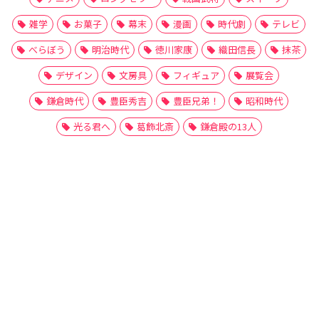
雑学
お菓子
幕末
漫画
時代劇
テレビ
べらぼう
明治時代
徳川家康
織田信長
抹茶
デザイン
文房具
フィギュア
展覧会
鎌倉時代
豊臣秀吉
豊臣兄弟！
昭和時代
光る君へ
葛飾北斎
鎌倉殿の13人