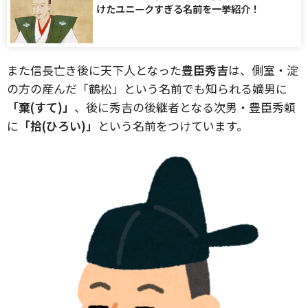
けたユニークすぎる名前を一挙紹介！
また信長亡き後に天下人となった
豊臣秀吉
は、側室・淀
の方の産んだ「鶴松」という名前でも知られる嫡男に
「棄(すて)」
、後に秀吉の後継者となる次男・豊臣秀頼
に
「拾(ひろい)」
という名前をつけています。