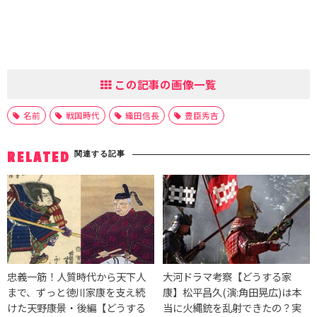
この記事の画像一覧
名前
戦国時代
織田信長
豊臣秀吉
関連する記事
RELATED
忠義一筋！人質時代から天下人
大河ドラマ考察【どうする家
まで、ずっと徳川家康を支え続
康】松平昌久(演:角田晃広)は本
けた天野康景・後編【どうする
当に火縄銃を乱射できたの？実