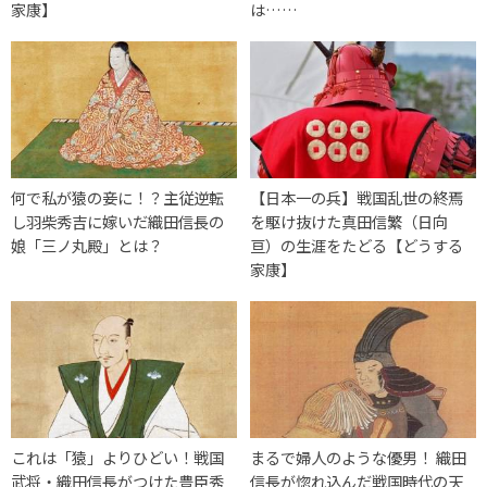
家康】
は……
何で私が猿の妾に！？主従逆転
【日本一の兵】戦国乱世の終焉
し羽柴秀吉に嫁いだ織田信長の
を駆け抜けた真田信繁（日向
娘「三ノ丸殿」とは？
亘）の生涯をたどる【どうする
家康】
これは「猿」よりひどい！戦国
まるで婦人のような優男！ 織田
武将・織田信長がつけた豊臣秀
信長が惚れ込んだ戦国時代の天