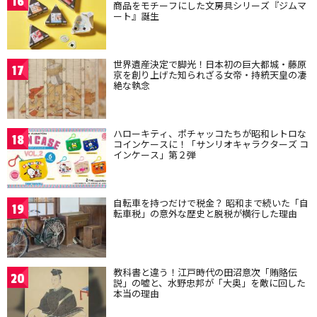
16
商品をモチーフにした文房具シリーズ『ジムマ
ート』誕生
世界遺産決定で脚光！日本初の巨大都城・藤原
17
京を創り上げた知られざる女帝・持統天皇の凄
絶な執念
ハローキティ、ポチャッコたちが昭和レトロな
18
コインケースに！「サンリオキャラクターズ コ
インケース」第２弾
自転車を持つだけで税金？ 昭和まで続いた「自
19
転車税」の意外な歴史と脱税が横行した理由
教科書と違う！江戸時代の田沼意次「賄賂伝
20
説」の嘘と、水野忠邦が「大奥」を敵に回した
本当の理由