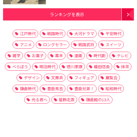
ランキングを表示
江戸時代
戦国時代
大河ドラマ
平安時代
アニメ
ロングセラー
戦国武将
スイーツ
雑学
お菓子
幕末
漫画
時代劇
テレビ
べらぼう
明治時代
徳川家康
織田信長
抹茶
デザイン
文房具
フィギュア
展覧会
鎌倉時代
豊臣秀吉
豊臣兄弟！
昭和時代
光る君へ
葛飾北斎
鎌倉殿の13人