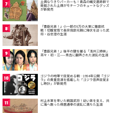
土偶なりきりパーカーも！青森の縄文遺跡群で
7
発掘された土偶がモチーフのキュートなグッズ
が新発売
『豊臣兄弟！』小一郎の5万の大軍に徹底抗
8
戦！切腹覚悟で長宗我部元親に降伏を迫った武
将・谷忠澄の生涯
『豊臣兄弟！』後半の鍵を握る「浅井三姉妹」
9
茶々・初・江——秀吉に翻弄された波乱の生涯
ゴジラの咆哮で目覚める朝…1954年公開『ゴジ
10
ラ』の貴重音源を搭載した「ゴジラ音声目覚ま
し時計」が新発売
村上水軍を率いた戦国武将！幼い弟を支え、共
11
に海へ散った得居通幸の波乱に満ちた生涯