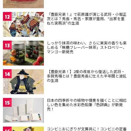
『豊臣兄弟！』で萩原護が演じる武将・小堀正
12
次とは？秀長・秀吉・家康が重用、“出家を重
ねた実務派”の生涯
しっかり抹茶の味わい、さらに果実の香りも楽
13
しめる「無糖フレーバー抹茶」ストロベリー、
マンゴー新発売
【豊臣兄弟！】2度の改易から復活した武将・
14
多賀秀種とは？豊臣秀長に仕えた半年間と波乱
の生涯
日本の四季折々の植物や情景を描くことに相応
15
しい色を集めた水彩色鉛筆『色辞典』が新発
売！
コンビニおにぎりが文房具に！コンビニの定番