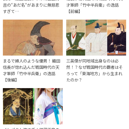
吉の“あだ名“があまりに無慈悲
才軍師「竹中半兵衛」の逸話
すぎて…
【前編】
まるで婦人のような優男！ 織田
三英傑が同地域出身なのは必
信長が惚れ込んだ戦国時代の天
然！？なぜ戦国時代の覇者はそ
才軍師「竹中半兵衛」の逸話
ろって「東海地方」から生まれ
【後編】
たのか？