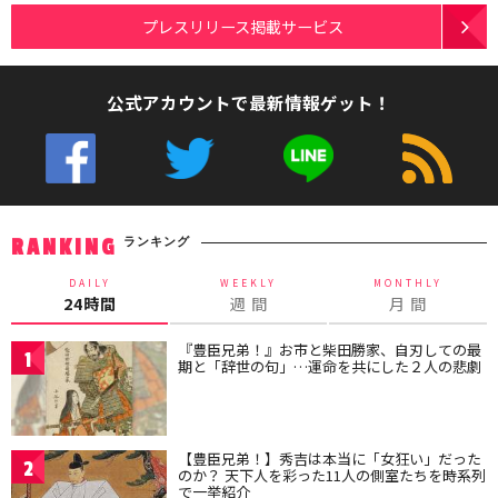
プレスリリース掲載サービス
公式アカウントで最新情報ゲット！
ランキング
RANKING
DAILY
WEEKLY
MONTHLY
24時間
週 間
月 間
『豊臣兄弟！』お市と柴田勝家、自刃しての最
1
期と「辞世の句」…運命を共にした２人の悲劇
【豊臣兄弟！】秀吉は本当に「女狂い」だった
2
のか？ 天下人を彩った11人の側室たちを時系列
で一挙紹介