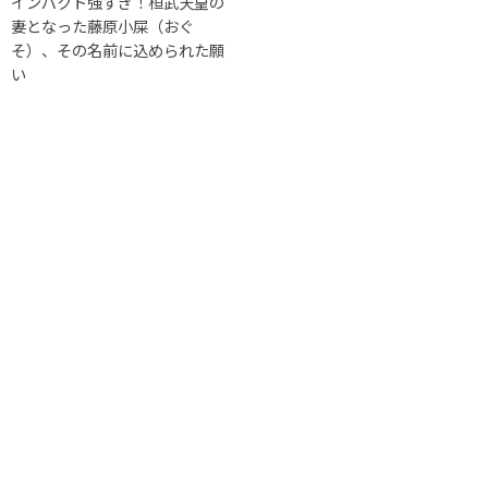
インパクト強すぎ！桓武天皇の
妻となった藤原小屎（おぐ
そ）、その名前に込められた願
い