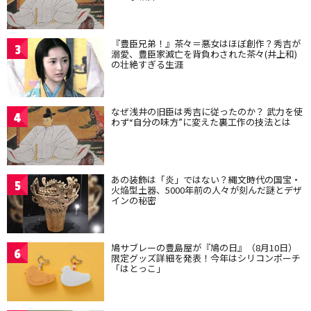
『豊臣兄弟！』茶々＝悪女はほぼ創作？秀吉が
3
溺愛、豊臣家滅亡を背負わされた茶々(井上和)
の壮絶すぎる生涯
なぜ浅井の旧臣は秀吉に従ったのか？ 武力を使
4
わず“自分の味方”に変えた裏工作の技法とは
あの装飾は「炎」ではない？縄文時代の国宝・
5
火焔型土器、5000年前の人々が刻んだ謎とデザ
インの秘密
鳩サブレーの豊島屋が『鳩の日』（8月10日）
6
限定グッズ詳細を発表！今年はシリコンポーチ
「はとっこ」