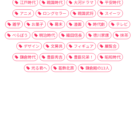
江戸時代
戦国時代
大河ドラマ
平安時代
アニメ
ロングセラー
戦国武将
スイーツ
雑学
お菓子
幕末
漫画
時代劇
テレビ
べらぼう
明治時代
織田信長
徳川家康
抹茶
デザイン
文房具
フィギュア
展覧会
鎌倉時代
豊臣秀吉
豊臣兄弟！
昭和時代
光る君へ
葛飾北斎
鎌倉殿の13人