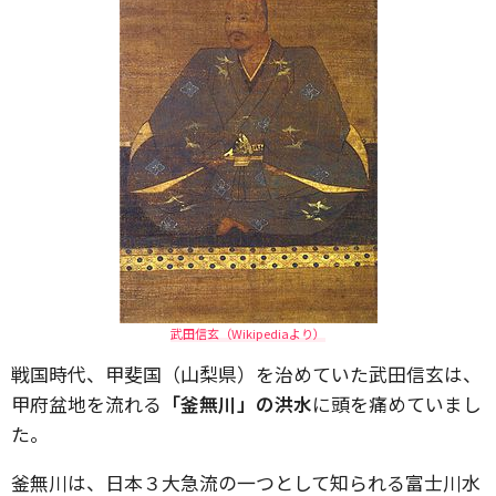
武田信玄（Wikipediaより）
戦国時代、甲斐国（山梨県）を治めていた武田信玄は、
甲府盆地を流れる
「釜無川」の洪水
に頭を痛めていまし
た。
釜無川は、日本３大急流の一つとして知られる富士川水