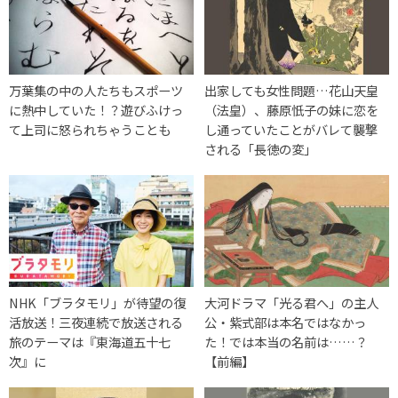
万葉集の中の人たちもスポーツ
出家しても女性問題…花山天皇
に熱中していた！？遊びふけっ
（法皇）、藤原忯子の妹に恋を
て上司に怒られちゃうことも
し通っていたことがバレて襲撃
される「長徳の変」
NHK「ブラタモリ」が待望の復
大河ドラマ「光る君へ」の主人
活放送！三夜連続で放送される
公・紫式部は本名ではなかっ
旅のテーマは『東海道五十七
た！では本当の名前は……？
次』に
【前編】