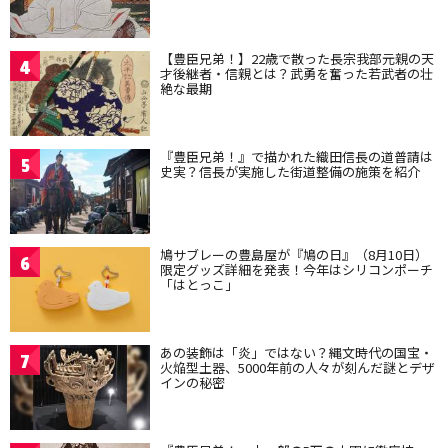
【豊臣兄弟！】22歳で散った長宗我部元親の天
4
才後継者・信親とは？武勇を奮った若武者の壮
絶な最期
『豊臣兄弟！』で描かれた織田信長の道普請は
5
史実？信長が実施した街道整備の施策を紹介
鳩サブレーの豊島屋が『鳩の日』（8月10日）
6
限定グッズ詳細を発表！今年はシリコンポーチ
「はとっこ」
あの装飾は「炎」ではない？縄文時代の国宝・
7
火焔型土器、5000年前の人々が刻んだ謎とデザ
インの秘密