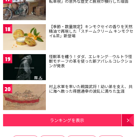
転車税」の意外な歴史と脱税が横行した理由
【季節・数量限定】キンモクセイの香りを天然
18
精油で再現した「スチームクリーム キンモクセ
イ&茶」新登場
怪獣革を纏う！ダダ、エレキング…ウルトラ怪
19
獣モチーフの革を使った新アパレルコレクショ
ンが発表
村上水軍を率いた戦国武将！幼い弟を支え、共
20
に海へ散った得居通幸の波乱に満ちた生涯
ランキングを表示