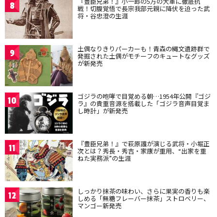
『豊臣兄弟！』小一郎の5万の大軍に徹底抗
8
戦！切腹覚悟で長宗我部元親に降伏を迫った武
将・谷忠澄の生涯
土偶なりきりパーカーも！青森の縄文遺跡群で
9
発掘された土偶がモチーフのキュートなグッズ
が新発売
ゴジラの咆哮で目覚める朝…1954年公開『ゴジ
10
ラ』の貴重音源を搭載した「ゴジラ音声目覚ま
し時計」が新発売
『豊臣兄弟！』で萩原護が演じる武将・小堀正
11
次とは？秀長・秀吉・家康が重用、“出家を重
ねた実務派”の生涯
しっかり抹茶の味わい、さらに果実の香りも楽
12
しめる「無糖フレーバー抹茶」ストロベリー、
マンゴー新発売