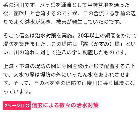
系の河川です。八ヶ岳を源流として甲府盆地を通った
後、笛吹川と合流するのですが、この合流する手前の辺
りでよく洪水が起き、被害が発生していたのです。
そこで信玄は
治水対策
を実施。
20年以上
の期間をかけて
堤防を築きました。この堤防は
「霞（かすみ）堤」
とい
い、川の流れに対して逆八の字に配置したものです。
上流・下流の堤防の間に隙間を設けた形で配置すること
で、大水の際は堤防の外にいったん水をあふれさせま
す。そして、その水を別の堤防で再度川に導く構造にな
っています。
信玄による数々の治水対策
2ページ目