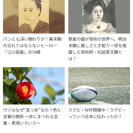
パンとも深い関わりが！幕末期
質屋の娘が奇術の世界へ。明治
の忘れてはならないヒーロー
末期に美しさと才能で一世を風
「江川英龍」の功績
靡した奇術師・松旭斎天勝と
は？
ウソはなぜ“真っ赤”なの？色と
ラグビーW杯開催中！ラグビー
言葉の関係 ～赤にまつわる言
っていつ日本に伝わったの？
葉・表現いろいろ～