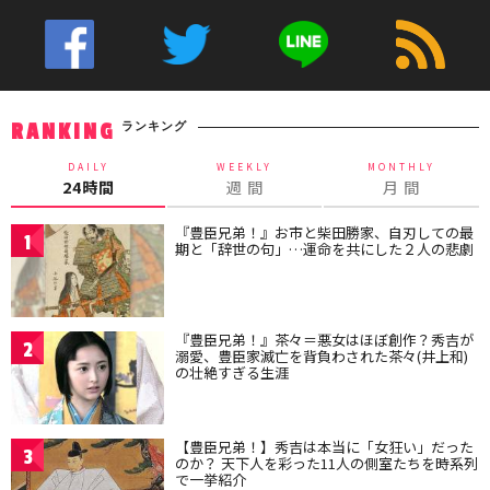
ランキング
RANKING
DAILY
WEEKLY
MONTHLY
24時間
週 間
月 間
『豊臣兄弟！』お市と柴田勝家、自刃しての最
1
期と「辞世の句」…運命を共にした２人の悲劇
『豊臣兄弟！』茶々＝悪女はほぼ創作？秀吉が
2
溺愛、豊臣家滅亡を背負わされた茶々(井上和)
の壮絶すぎる生涯
【豊臣兄弟！】秀吉は本当に「女狂い」だった
3
のか？ 天下人を彩った11人の側室たちを時系列
で一挙紹介