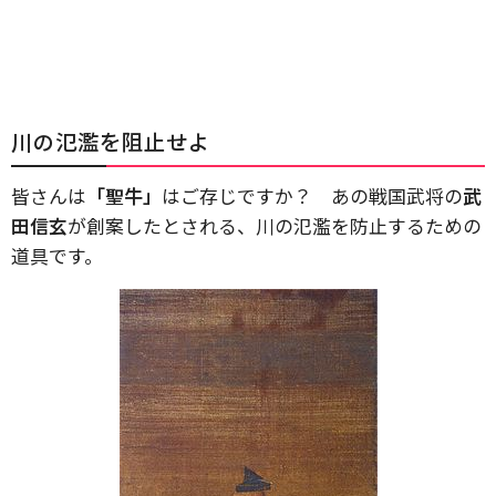
川の氾濫を阻止せよ
皆さんは
「聖牛」
はご存じですか？ あの戦国武将の
武
田信玄
が創案したとされる、川の氾濫を防止するための
道具です。