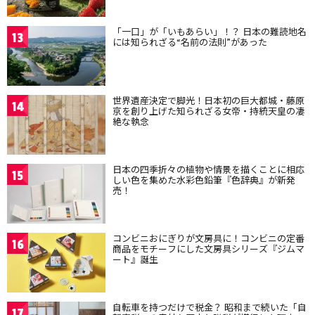
「一口」が「いもあらい」！？ 日本の難読地名
13
には知られざる“名前の法則”があった
世界遺産決定で脚光！日本初の巨大都城・藤原
14
京を創り上げた知られざる女帝・持統天皇の凄
絶な執念
日本の四季折々の植物や情景を描くことに相応
15
しい色を集めた水彩色鉛筆『色辞典』が新発
売！
コンビニおにぎりが文房具に！コンビニの定番
16
商品をモチーフにした文房具シリーズ『ジムマ
ート』誕生
自転車を持つだけで税金？ 昭和まで続いた「自
17