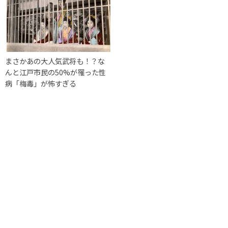
まさかあの大人気武将も！？な
んと江戸市民の50%が罹った性
病「梅毒」が怖すぎる