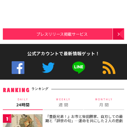
プレスリリース掲載サービス
公式アカウントで最新情報ゲット！
ランキング
RANKING
DAILY
WEEKLY
MONTHLY
24時間
週 間
月 間
『豊臣兄弟！』お市と柴田勝家、自刃しての最
1
期と「辞世の句」…運命を共にした２人の悲劇