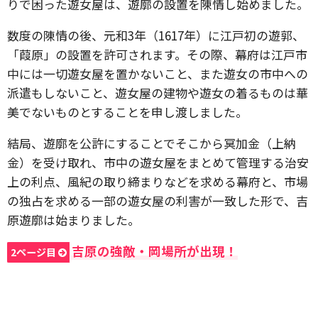
りで困った遊女屋は、遊廓の設置を陳情し始めました。
数度の陳情の後、元和3年（1617年）に江戸初の遊郭、
「葭原」の設置を許可されます。その際、幕府は江戸市
中には一切遊女屋を置かないこと、また遊女の市中への
派遣もしないこと、遊女屋の建物や遊女の着るものは華
美でないものとすることを申し渡しました。
結局、遊廓を公許にすることでそこから冥加金（上納
金）を受け取れ、市中の遊女屋をまとめて管理する治安
上の利点、風紀の取り締まりなどを求める幕府と、市場
の独占を求める一部の遊女屋の利害が一致した形で、吉
原遊廓は始まりました。
吉原の強敵・岡場所が出現！
2ページ目