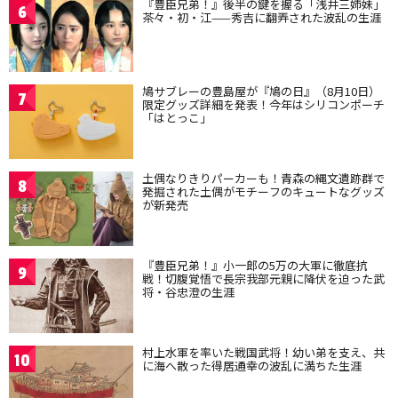
『豊臣兄弟！』後半の鍵を握る「浅井三姉妹」
6
茶々・初・江——秀吉に翻弄された波乱の生涯
鳩サブレーの豊島屋が『鳩の日』（8月10日）
7
限定グッズ詳細を発表！今年はシリコンポーチ
「はとっこ」
土偶なりきりパーカーも！青森の縄文遺跡群で
8
発掘された土偶がモチーフのキュートなグッズ
が新発売
『豊臣兄弟！』小一郎の5万の大軍に徹底抗
9
戦！切腹覚悟で長宗我部元親に降伏を迫った武
将・谷忠澄の生涯
村上水軍を率いた戦国武将！幼い弟を支え、共
10
に海へ散った得居通幸の波乱に満ちた生涯