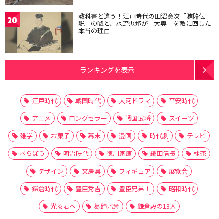
教科書と違う！江戸時代の田沼意次「賄賂伝
20
説」の嘘と、水野忠邦が「大奥」を敵に回した
本当の理由
ランキングを表示
江戸時代
戦国時代
大河ドラマ
平安時代
アニメ
ロングセラー
戦国武将
スイーツ
雑学
お菓子
幕末
漫画
時代劇
テレビ
べらぼう
明治時代
徳川家康
織田信長
抹茶
デザイン
文房具
フィギュア
展覧会
鎌倉時代
豊臣秀吉
豊臣兄弟！
昭和時代
光る君へ
葛飾北斎
鎌倉殿の13人