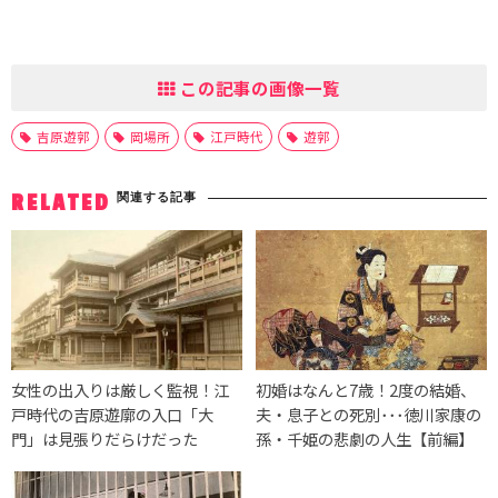
この記事の画像一覧
吉原遊郭
岡場所
江戸時代
遊郭
関連する記事
RELATED
女性の出入りは厳しく監視！江
初婚はなんと7歳！2度の結婚、
戸時代の吉原遊廓の入口「大
夫・息子との死別･･･徳川家康の
門」は見張りだらけだった
孫・千姫の悲劇の人生【前編】