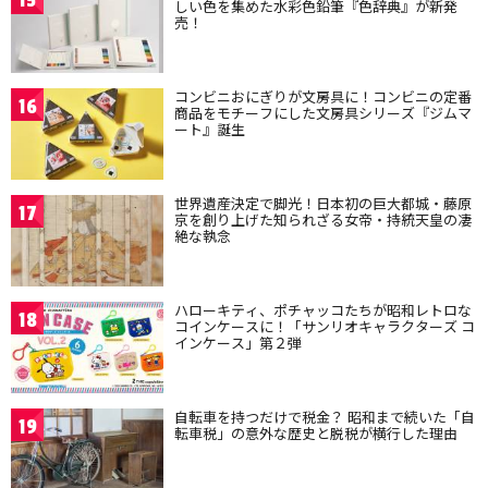
しい色を集めた水彩色鉛筆『色辞典』が新発
売！
コンビニおにぎりが文房具に！コンビニの定番
16
商品をモチーフにした文房具シリーズ『ジムマ
ート』誕生
世界遺産決定で脚光！日本初の巨大都城・藤原
17
京を創り上げた知られざる女帝・持統天皇の凄
絶な執念
ハローキティ、ポチャッコたちが昭和レトロな
18
コインケースに！「サンリオキャラクターズ コ
インケース」第２弾
自転車を持つだけで税金？ 昭和まで続いた「自
19
転車税」の意外な歴史と脱税が横行した理由