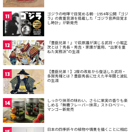
ゴジラの咆哮で目覚める朝…1954年公開『ゴジ
11
ラ』の貴重音源を搭載した「ゴジラ音声目覚ま
し時計」が新発売
『豊臣兄弟！』で萩原護が演じる武将・小堀正
12
次とは？秀長・秀吉・家康が重用、“出家を重
ねた実務派”の生涯
【豊臣兄弟！】2度の改易から復活した武将・
13
多賀秀種とは？豊臣秀長に仕えた半年間と波乱
の生涯
しっかり抹茶の味わい、さらに果実の香りも楽
14
しめる「無糖フレーバー抹茶」ストロベリー、
マンゴー新発売
日本の四季折々の植物や情景を描くことに相応
15