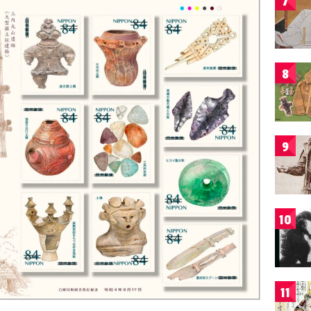
7
8
9
10
11