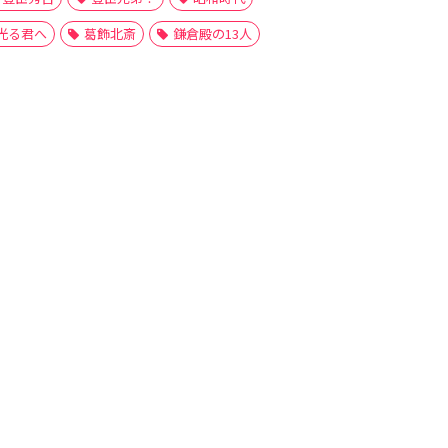
光る君へ
葛飾北斎
鎌倉殿の13人