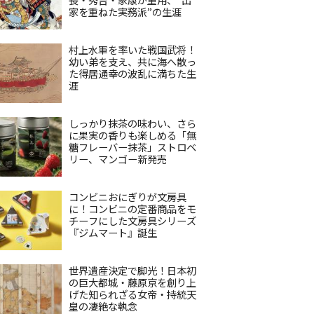
家を重ねた実務派”の生涯
村上水軍を率いた戦国武将！
幼い弟を支え、共に海へ散っ
た得居通幸の波乱に満ちた生
涯
しっかり抹茶の味わい、さら
に果実の香りも楽しめる「無
糖フレーバー抹茶」ストロベ
リー、マンゴー新発売
コンビニおにぎりが文房具
に！コンビニの定番商品をモ
チーフにした文房具シリーズ
『ジムマート』誕生
世界遺産決定で脚光！日本初
の巨大都城・藤原京を創り上
げた知られざる女帝・持統天
皇の凄絶な執念