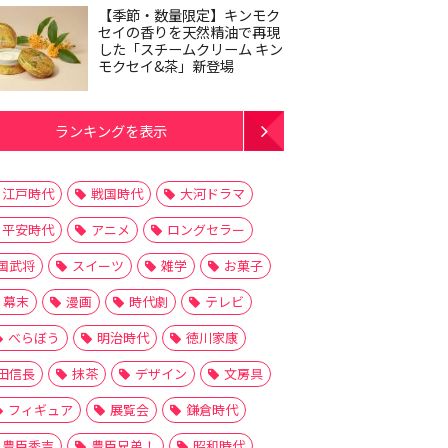
【季節・数量限定】キンモク
セイの香りを天然精油で再現
した「スチームクリーム キン
モクセイ&茶」新登場
ランキングを表示
江戸時代
戦国時代
大河ドラマ
平安時代
アニメ
ロングセラー
国武将
スイーツ
雑学
お菓子
幕末
漫画
時代劇
テレビ
べらぼう
明治時代
徳川家康
田信長
抹茶
デザイン
文房具
フィギュア
展覧会
鎌倉時代
豊臣秀吉
豊臣兄弟！
昭和時代