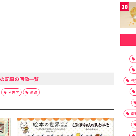
20
の記事の画像一覧
戦
考古学
遺跡
織