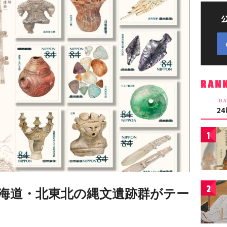
RAN
DA
2
1
2
海道・北東北の縄文遺跡群がテー