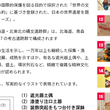
の国際的保護を図る目的で採択された「世界の文
条約」に基づき登録された、日本の世界遺産を題
リーズ」。
12
海道・北東北の縄文遺跡群」は、北海道、青森
7 の考古遺跡群で構成されます
13
の生活を示し、一万年以上も継続した採集・漁
発展、成熟を示すほか、有名な遮光器土偶や、土
場、盛土、環状列石など、精緻で複雑な精神文化
14
値が認められます。
し、写実的なイラストで表現されています。
15