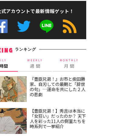
公式アカウントで最新情報ゲット！
ランキング
KING
ILY
WEEKLY
MONTHLY
4時間
週 間
月 間
『豊臣兄弟！』お市と柴田勝
家、自刃しての最期と「辞世
の句」…運命を共にした２人
の悲劇
【豊臣兄弟！】秀吉は本当に
「女狂い」だったのか？ 天下
人を彩った11人の側室たちを
時系列で一挙紹介