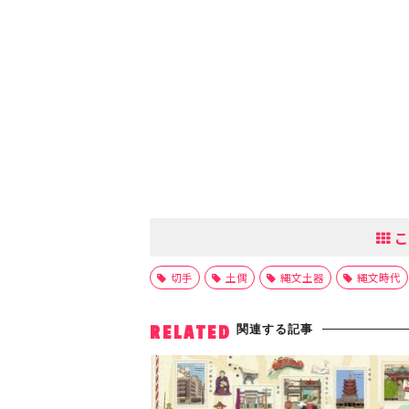
こ
切手
土偶
縄文土器
縄文時代
関連する記事
RELATED