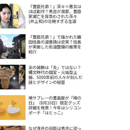
『豊臣兄弟！』茶々＝悪女は
ほぼ創作？秀吉が溺愛、豊臣
家滅亡を背負わされた茶々
(井上和)の壮絶すぎる生涯
『豊臣兄弟！』で描かれた織
田信長の道普請は史実？信長
が実施した街道整備の施策を
紹介
あの装飾は「炎」ではない？
縄文時代の国宝・火焔型土
器、5000年前の人々が刻んだ
謎とデザインの秘密
鳩サブレーの豊島屋が『鳩の
日』（8月10日）限定グッズ
詳細を発表！今年はシリコン
ポーチ「はとっこ」
なぜ浅井の旧臣は秀吉に従っ