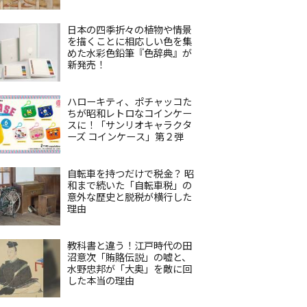
日本の四季折々の植物や情景
を描くことに相応しい色を集
めた水彩色鉛筆『色辞典』が
新発売！
ハローキティ、ポチャッコた
ちが昭和レトロなコインケー
スに！「サンリオキャラクタ
ーズ コインケース」第２弾
自転車を持つだけで税金？ 昭
和まで続いた「自転車税」の
意外な歴史と脱税が横行した
理由
教科書と違う！江戸時代の田
沼意次「賄賂伝説」の嘘と、
水野忠邦が「大奥」を敵に回
した本当の理由