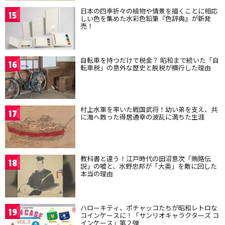
日本の四季折々の植物や情景を描くことに相応
15
しい色を集めた水彩色鉛筆『色辞典』が新発
売！
自転車を持つだけで税金？ 昭和まで続いた「自
16
転車税」の意外な歴史と脱税が横行した理由
村上水軍を率いた戦国武将！幼い弟を支え、共
17
に海へ散った得居通幸の波乱に満ちた生涯
教科書と違う！江戸時代の田沼意次「賄賂伝
18
説」の嘘と、水野忠邦が「大奥」を敵に回した
本当の理由
ハローキティ、ポチャッコたちが昭和レトロな
19
コインケースに！「サンリオキャラクターズ コ
インケース」第２弾