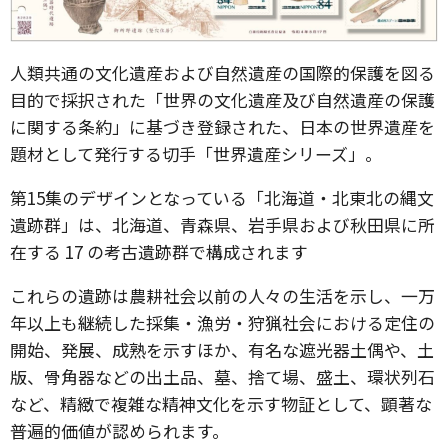
人類共通の文化遺産および自然遺産の国際的保護を図る
目的で採択された「世界の文化遺産及び自然遺産の保護
に関する条約」に基づき登録された、日本の世界遺産を
題材として発行する切手「世界遺産シリーズ」。
第15集のデザインとなっている「北海道・北東北の縄文
遺跡群」は、北海道、青森県、岩手県および秋田県に所
在する 17 の考古遺跡群で構成されます
これらの遺跡は農耕社会以前の人々の生活を示し、一万
年以上も継続した採集・漁労・狩猟社会における定住の
開始、発展、成熟を示すほか、有名な遮光器土偶や、土
版、骨角器などの出土品、墓、捨て場、盛土、環状列石
など、精緻で複雑な精神文化を示す物証として、顕著な
普遍的価値が認められます。