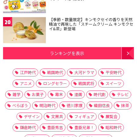
【季節・数量限定】キンモクセイの香りを天然
20
精油で再現した「スチームクリーム キンモクセ
イ&茶」新登場
ランキングを表示
江戸時代
戦国時代
大河ドラマ
平安時代
アニメ
ロングセラー
戦国武将
スイーツ
雑学
お菓子
幕末
漫画
時代劇
テレビ
べらぼう
明治時代
徳川家康
織田信長
抹茶
デザイン
文房具
フィギュア
展覧会
鎌倉時代
豊臣秀吉
豊臣兄弟！
昭和時代