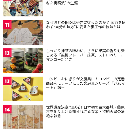
ねた実務派”の生涯
なぜ浅井の旧臣は秀吉に従ったのか？ 武力を使
11
わず“自分の味方”に変えた裏工作の技法とは
しっかり抹茶の味わい、さらに果実の香りも楽
12
しめる「無糖フレーバー抹茶」ストロベリー、
マンゴー新発売
コンビニおにぎりが文房具に！コンビニの定番
13
商品をモチーフにした文房具シリーズ『ジムマ
ート』誕生
世界遺産決定で脚光！日本初の巨大都城・藤原
14
京を創り上げた知られざる女帝・持統天皇の凄
絶な執念