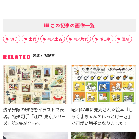
この記事の画像一覧
切手
土偶
縄文土器
縄文時代
考古学
遺跡
関連する記事
RELATED
浅草界隈の風物をイラストで表
昭和47年に発売された絵本『し
現。特殊切手「江戸-東京シリー
ろくまちゃんのほっとけーき』
ズ」第2集が発売へ
が可愛い切手になりました！