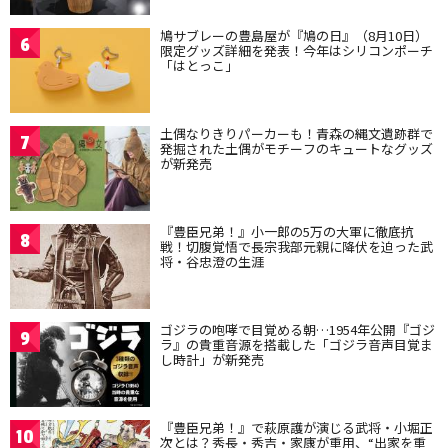
鳩サブレーの豊島屋が『鳩の日』（8月10日）
6
限定グッズ詳細を発表！今年はシリコンポーチ
「はとっこ」
土偶なりきりパーカーも！青森の縄文遺跡群で
7
発掘された土偶がモチーフのキュートなグッズ
が新発売
『豊臣兄弟！』小一郎の5万の大軍に徹底抗
8
戦！切腹覚悟で長宗我部元親に降伏を迫った武
将・谷忠澄の生涯
ゴジラの咆哮で目覚める朝…1954年公開『ゴジ
9
ラ』の貴重音源を搭載した「ゴジラ音声目覚ま
し時計」が新発売
『豊臣兄弟！』で萩原護が演じる武将・小堀正
10
次とは？秀長・秀吉・家康が重用、“出家を重