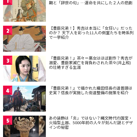
1
期と「辞世の句」…運命を共にした２人の悲劇
【豊臣兄弟！】秀吉は本当に「女狂い」だった
2
のか？ 天下人を彩った11人の側室たちを時系列
で一挙紹介
『豊臣兄弟！』茶々＝悪女はほぼ創作？秀吉が
3
溺愛、豊臣家滅亡を背負わされた茶々(井上和)
の壮絶すぎる生涯
『豊臣兄弟！』で描かれた織田信長の道普請は
4
史実？信長が実施した街道整備の施策を紹介
あの装飾は「炎」ではない？縄文時代の国宝・
5
火焔型土器、5000年前の人々が刻んだ謎とデザ
インの秘密