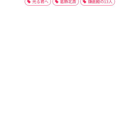
光る君へ
葛飾北斎
鎌倉殿の13人