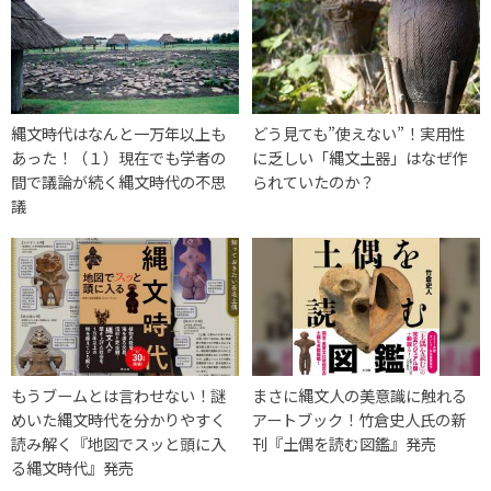
縄文時代はなんと一万年以上も
どう見ても”使えない”！実用性
あった！（１）現在でも学者の
に乏しい「縄文土器」はなぜ作
間で議論が続く縄文時代の不思
られていたのか？
議
もうブームとは言わせない！謎
まさに縄文人の美意識に触れる
めいた縄文時代を分かりやすく
アートブック！竹倉史人氏の新
読み解く『地図でスッと頭に入
刊『土偶を読む図鑑』発売
る縄文時代』発売