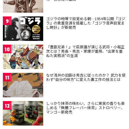
ゴジラの咆哮で目覚める朝…1954年公開『ゴジ
9
ラ』の貴重音源を搭載した「ゴジラ音声目覚ま
し時計」が新発売
『豊臣兄弟！』で萩原護が演じる武将・小堀正
10
次とは？秀長・秀吉・家康が重用、“出家を重
ねた実務派”の生涯
なぜ浅井の旧臣は秀吉に従ったのか？ 武力を使
11
わず“自分の味方”に変えた裏工作の技法とは
しっかり抹茶の味わい、さらに果実の香りも楽
12
しめる「無糖フレーバー抹茶」ストロベリー、
マンゴー新発売