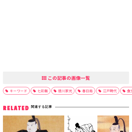
この記事の画像一覧
キーワード
七彩飯
徳川家光
春日局
江戸時代
食
関連する記事
RELATED