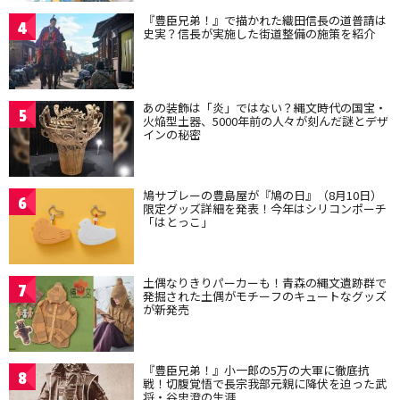
『豊臣兄弟！』で描かれた織田信長の道普請は
4
史実？信長が実施した街道整備の施策を紹介
あの装飾は「炎」ではない？縄文時代の国宝・
5
火焔型土器、5000年前の人々が刻んだ謎とデザ
インの秘密
鳩サブレーの豊島屋が『鳩の日』（8月10日）
6
限定グッズ詳細を発表！今年はシリコンポーチ
「はとっこ」
土偶なりきりパーカーも！青森の縄文遺跡群で
7
発掘された土偶がモチーフのキュートなグッズ
が新発売
『豊臣兄弟！』小一郎の5万の大軍に徹底抗
8
戦！切腹覚悟で長宗我部元親に降伏を迫った武
将・谷忠澄の生涯