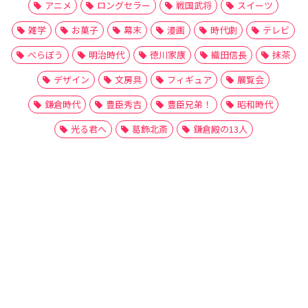
アニメ
ロングセラー
戦国武将
スイーツ
雑学
お菓子
幕末
漫画
時代劇
テレビ
べらぼう
明治時代
徳川家康
織田信長
抹茶
デザイン
文房具
フィギュア
展覧会
鎌倉時代
豊臣秀吉
豊臣兄弟！
昭和時代
光る君へ
葛飾北斎
鎌倉殿の13人