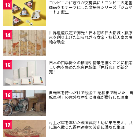
コンビニおにぎりが文房具に！コンビニの定番
13
商品をモチーフにした文房具シリーズ『ジムマ
ート』誕生
世界遺産決定で脚光！日本初の巨大都城・藤原
14
京を創り上げた知られざる女帝・持統天皇の凄
絶な執念
日本の四季折々の植物や情景を描くことに相応
15
しい色を集めた水彩色鉛筆『色辞典』が新発
売！
自転車を持つだけで税金？ 昭和まで続いた「自
16
転車税」の意外な歴史と脱税が横行した理由
村上水軍を率いた戦国武将！幼い弟を支え、共
17
に海へ散った得居通幸の波乱に満ちた生涯