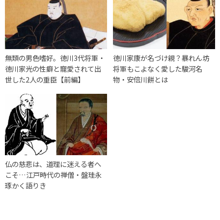
無類の男色嗜好。徳川3代将軍・
徳川家康が名づけ親？暴れん坊
徳川家光の性癖と寵愛されて出
将軍もこよなく愛した駿河名
世した2人の重臣【前編】
物・安倍川餅とは
仏の慈悲は、道理に迷える者へ
こそ…江戸時代の禅僧・盤珪永
琢かく語りき