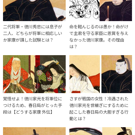
二代将軍・徳川秀忠には息子が
命を軽んじるのは愚か！命がけ
二人、どちらが将軍に相応しい
で主君を守る家臣に恩賞を与え
か家康が課した試験とは？
なかった徳川家康。その理由
は？
覚悟せよ！徳川家光を将軍位に
さすが戦国の女性！冷遇された
つけるため、春日局がとった手
徳川家光を世継ぎにするために
段は【どうする家康 外伝】
起こした春日局の大胆すぎる行
動とは？