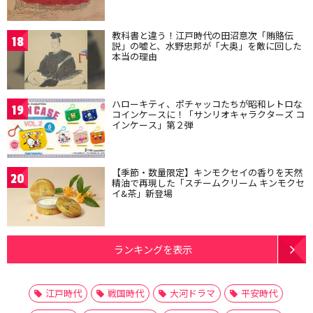
教科書と違う！江戸時代の田沼意次「賄賂伝
18
説」の嘘と、水野忠邦が「大奥」を敵に回した
本当の理由
ハローキティ、ポチャッコたちが昭和レトロな
19
コインケースに！「サンリオキャラクターズ コ
インケース」第２弾
【季節・数量限定】キンモクセイの香りを天然
20
精油で再現した「スチームクリーム キンモクセ
イ&茶」新登場
ランキングを表示
江戸時代
戦国時代
大河ドラマ
平安時代