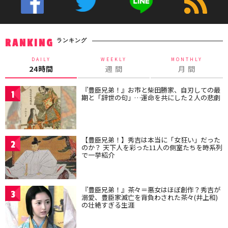
ランキング
RANKING
DAILY
WEEKLY
MONTHLY
24時間
週 間
月 間
『豊臣兄弟！』お市と柴田勝家、自刃しての最
1
期と「辞世の句」…運命を共にした２人の悲劇
【豊臣兄弟！】秀吉は本当に「女狂い」だった
2
のか？ 天下人を彩った11人の側室たちを時系列
で一挙紹介
『豊臣兄弟！』茶々＝悪女はほぼ創作？秀吉が
3
溺愛、豊臣家滅亡を背負わされた茶々(井上和)
の壮絶すぎる生涯