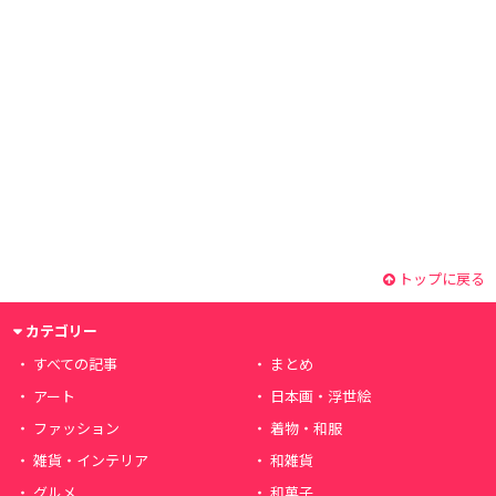
トップに戻る
カテゴリー
すべての記事
まとめ
アート
日本画・浮世絵
ファッション
着物・和服
雑貨・インテリア
和雑貨
グルメ
和菓子