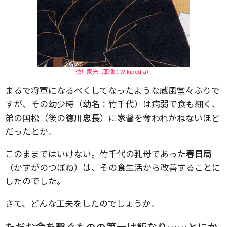
徳川家光（画像：Wikipedia）
まるで将軍になるべくしてなったような威風堂々ぶりで
すが、その幼少時（幼名：竹千代）は病弱で食も細く、
弟の国松（後の
徳川忠長
）に家督を奪われかねないほど
だったとか。
このままではいけない。竹千代の乳母であった
春日局
（かすがのつぼね）は、その食生活から改善することに
したのでした。
さて、どんな工夫をしたのでしょうか。
ただお命を繋ぐものの第一は飯なり……とにか