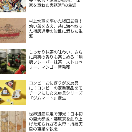
家を重ねた実務派”の生涯
村上水軍を率いた戦国武将！
幼い弟を支え、共に海へ散っ
た得居通幸の波乱に満ちた生
涯
しっかり抹茶の味わい、さら
に果実の香りも楽しめる「無
糖フレーバー抹茶」ストロベ
リー、マンゴー新発売
コンビニおにぎりが文房具
に！コンビニの定番商品をモ
チーフにした文房具シリーズ
『ジムマート』誕生
世界遺産決定で脚光！日本初
の巨大都城・藤原京を創り上
げた知られざる女帝・持統天
皇の凄絶な執念