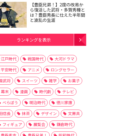
【豊臣兄弟！】2度の改易か
ら復活した武将・多賀秀種と
は？豊臣秀長に仕えた半年間
と波乱の生涯
ランキングを表示
江戸時代
戦国時代
大河ドラマ
平安時代
アニメ
ロングセラー
国武将
スイーツ
雑学
お菓子
幕末
漫画
時代劇
テレビ
べらぼう
明治時代
徳川家康
田信長
抹茶
デザイン
文房具
フィギュア
展覧会
鎌倉時代
豊臣秀吉
豊臣兄弟！
昭和時代