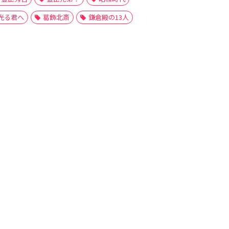
光る君へ
葛飾北斎
鎌倉殿の13人