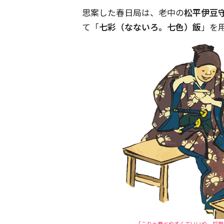
思案した春日局は、老中の
松平伊豆
て「
七彩（なないろ。七色）飯
」を
「こりゃ食べやすくていいや。採用