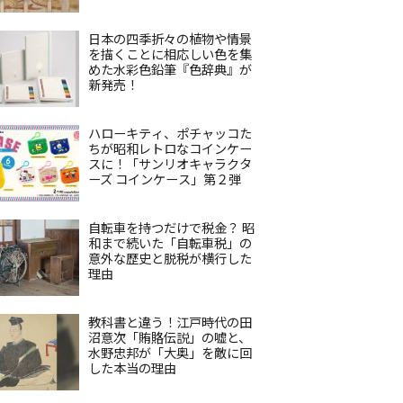
日本の四季折々の植物や情景
を描くことに相応しい色を集
めた水彩色鉛筆『色辞典』が
新発売！
ハローキティ、ポチャッコた
ちが昭和レトロなコインケー
スに！「サンリオキャラクタ
ーズ コインケース」第２弾
自転車を持つだけで税金？ 昭
和まで続いた「自転車税」の
意外な歴史と脱税が横行した
理由
教科書と違う！江戸時代の田
沼意次「賄賂伝説」の嘘と、
水野忠邦が「大奥」を敵に回
した本当の理由