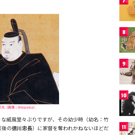
7
8
9
10
光（画像：Wikipedia）
うな威風堂々ぶりですが、その幼少時（幼名：竹
11
（後の
徳川忠長
）に家督を奪われかねないほどだ