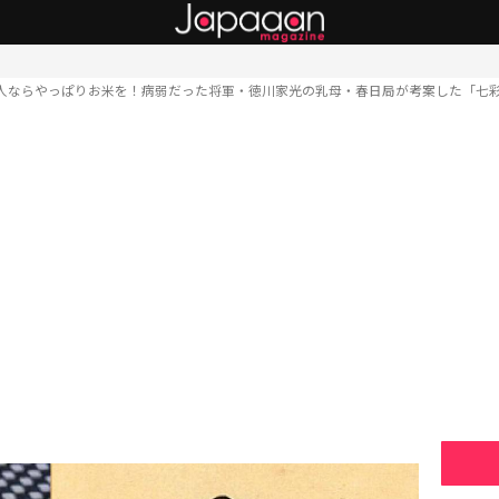
人ならやっぱりお米を！病弱だった将軍・徳川家光の乳母・春日局が考案した「七