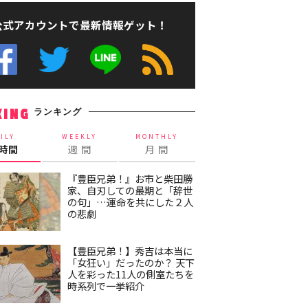
公式アカウントで最新情報ゲット！
ランキング
KING
ILY
WEEKLY
MONTHLY
4時間
週 間
月 間
『豊臣兄弟！』お市と柴田勝
家、自刃しての最期と「辞世
の句」…運命を共にした２人
の悲劇
【豊臣兄弟！】秀吉は本当に
「女狂い」だったのか？ 天下
人を彩った11人の側室たちを
時系列で一挙紹介