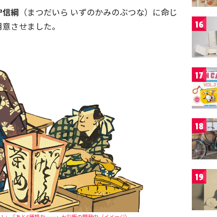
守信綱
（まつだいら いずのかみのぶつな）に命じ
16
用意させました。
17
18
19
！」「あと6種類か……」七彩飯の開発中（イメージ）