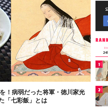
RAN
DA
2
1
2
を！病弱だった将軍・徳川家光
た「七彩飯」とは