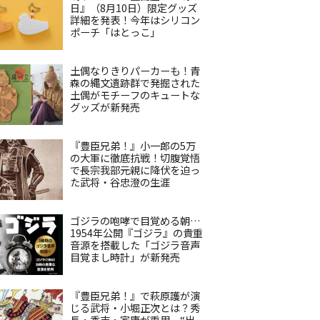
日』（8月10日）限定グッズ
詳細を発表！今年はシリコン
ポーチ「はとっこ」
土偶なりきりパーカーも！青
森の縄文遺跡群で発掘された
土偶がモチーフのキュートな
グッズが新発売
『豊臣兄弟！』小一郎の5万
の大軍に徹底抗戦！切腹覚悟
で長宗我部元親に降伏を迫っ
た武将・谷忠澄の生涯
ゴジラの咆哮で目覚める朝…
1954年公開『ゴジラ』の貴重
音源を搭載した「ゴジラ音声
目覚まし時計」が新発売
『豊臣兄弟！』で萩原護が演
じる武将・小堀正次とは？秀
長・秀吉・家康が重用、“出