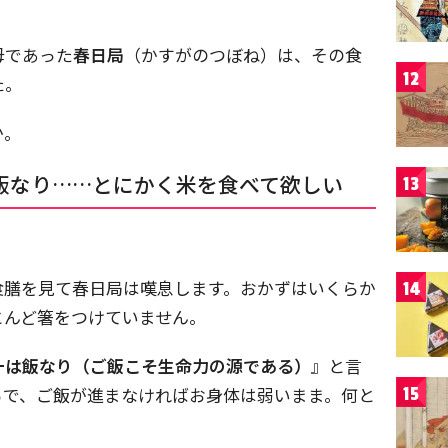
母であった
春日局
（かすがのつぼね）は、その食
12
た。
か。
飯なり……とにかく米を食べて欲しい
13
食膳を見て春日局は嘆息します。おかずはいくらか
14
とんど箸をつけていません。
一は飯なり（ご飯こそ生命力の源である）
』と言
ろで、ご飯が進まなければお身体は弱いまま。何と
15