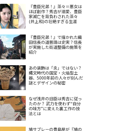
『豊臣兄弟！』茶々＝悪女は
ほぼ創作？秀吉が溺愛、豊臣
家滅亡を背負わされた茶々
(井上和)の壮絶すぎる生涯
『豊臣兄弟！』で描かれた織
田信長の道普請は史実？信長
が実施した街道整備の施策を
紹介
あの装飾は「炎」ではない？
縄文時代の国宝・火焔型土
器、5000年前の人々が刻んだ
謎とデザインの秘密
なぜ浅井の旧臣は秀吉に従っ
たのか？ 武力を使わず“自分
の味方”に変えた裏工作の技
法とは
鳩サブレーの豊島屋が『鳩の