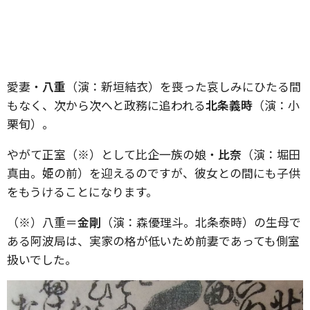
愛妻・
八重
（演：新垣結衣）を喪った哀しみにひたる間
もなく、次から次へと政務に追われる
北条義時
（演：小
栗旬）。
やがて正室（※）として比企一族の娘・
比奈
（演：堀田
真由。姫の前）を迎えるのですが、彼女との間にも子供
をもうけることになります。
（※）八重＝
金剛
（演：森優理斗。北条泰時）の生母で
ある阿波局は、実家の格が低いため前妻であっても側室
扱いでした。