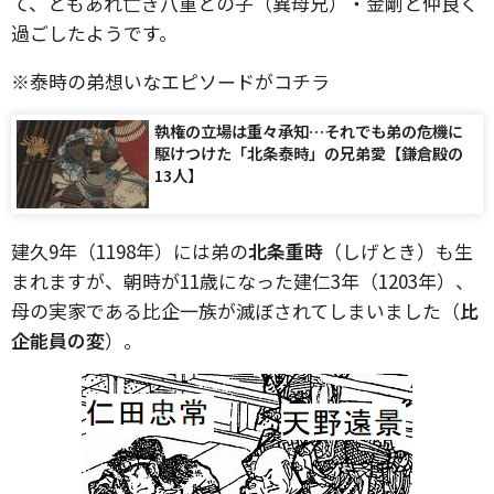
て、ともあれ亡き八重との子（異母兄）・金剛と仲良く
過ごしたようです。
※泰時の弟想いなエピソードがコチラ
執権の立場は重々承知…それでも弟の危機に
駆けつけた「北条泰時」の兄弟愛【鎌倉殿の
13人】
建久9年（1198年）には弟の
北条重時
（しげとき）も生
まれますが、朝時が11歳になった建仁3年（1203年）、
母の実家である比企一族が滅ぼされてしまいました（
比
企能員の変
）。