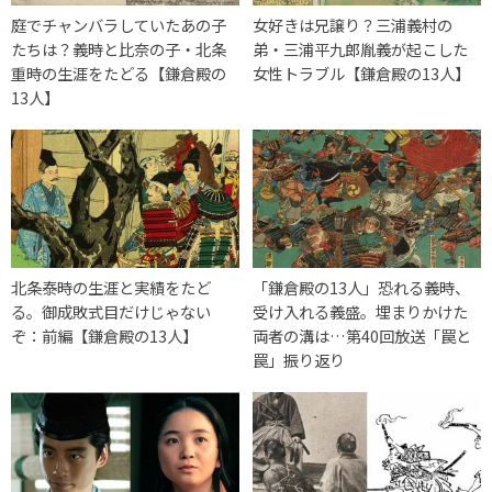
庭でチャンバラしていたあの子
女好きは兄譲り？三浦義村の
たちは？義時と比奈の子・北条
弟・三浦平九郎胤義が起こした
重時の生涯をたどる【鎌倉殿の
女性トラブル【鎌倉殿の13人】
13人】
北条泰時の生涯と実績をたど
「鎌倉殿の13人」恐れる義時、
る。御成敗式目だけじゃない
受け入れる義盛。埋まりかけた
ぞ：前編【鎌倉殿の13人】
両者の溝は…第40回放送「罠と
罠」振り返り