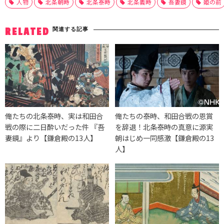
人物
北条朝時
北条泰時
北条義時
吾妻鏡
姫の前
関連する記事
RELATED
俺たちの北条泰時、実は和田合
俺たちの泰時、和田合戦の恩賞
戦の際に二日酔いだった件 『吾
を辞退！北条泰時の真意に源実
妻鏡』より【鎌倉殿の13人】
朝はじめ一同感激【鎌倉殿の13
人】