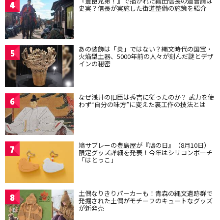
『豊臣兄弟！』で描かれた織田信長の道普請は
4
史実？信長が実施した街道整備の施策を紹介
あの装飾は「炎」ではない？縄文時代の国宝・
5
火焔型土器、5000年前の人々が刻んだ謎とデザ
インの秘密
なぜ浅井の旧臣は秀吉に従ったのか？ 武力を使
6
わず“自分の味方”に変えた裏工作の技法とは
鳩サブレーの豊島屋が『鳩の日』（8月10日）
7
限定グッズ詳細を発表！今年はシリコンポーチ
「はとっこ」
土偶なりきりパーカーも！青森の縄文遺跡群で
8
発掘された土偶がモチーフのキュートなグッズ
が新発売