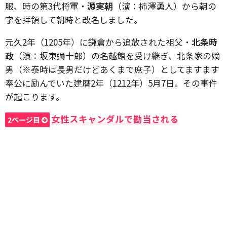
服、時の第3代将軍・
源実朝
（演：柿澤勇人）から朝の
字を拝領して朝時と改名しました。
元久2年（1205年）に鎌倉から追放された祖父・
北条時
政
（演：坂東彌十郎）の名越館を受け継ぎ、北条家の嫡
男（※泰時は長男だけどあくまで庶子）としてますます
奉公に励んでいた建暦2年（1212年）5月7日。その事件
が起こります。
女性スキャンダルで勘当される
2ページ目