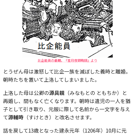
比企能員の最期。『星月夜顕晦録』より
とうぜん母は激怒して比企一族を滅ぼした義時と離婚。
朝時たちを置いて上洛してしまいました。
上洛した母は公卿の
源具親
（みなもとの ともちか）と
再婚し、間もなく亡くなります。朝時は遺児の一人を猶
子として引き取り、元服に際して名前から一文字を与え
て
源輔時
（すけとき）と改名させます。
話を戻して13歳となった建永元年（1206年）10月に元