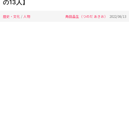
の13人】
歴史・文化
/
人物
角田晶生（つのだ あきお）
2022/06/13