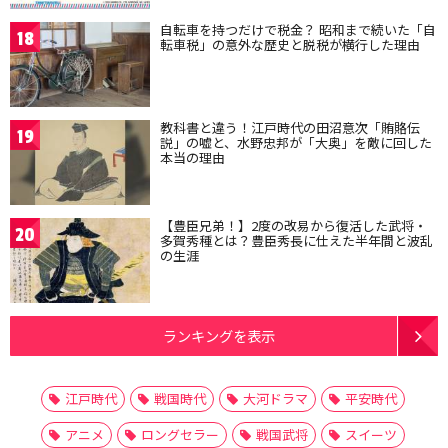
自転車を持つだけで税金？ 昭和まで続いた「自
18
転車税」の意外な歴史と脱税が横行した理由
教科書と違う！江戸時代の田沼意次「賄賂伝
19
説」の嘘と、水野忠邦が「大奥」を敵に回した
本当の理由
【豊臣兄弟！】2度の改易から復活した武将・
20
多賀秀種とは？豊臣秀長に仕えた半年間と波乱
の生涯
ランキングを表示
江戸時代
戦国時代
大河ドラマ
平安時代
アニメ
ロングセラー
戦国武将
スイーツ