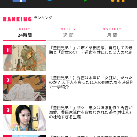
ランキング
RANKING
DAILY
WEEKLY
MONTHLY
24時間
週 間
月 間
『豊臣兄弟！』お市と柴田勝家、自刃しての最
1
期と「辞世の句」…運命を共にした２人の悲劇
【豊臣兄弟！】秀吉は本当に「女狂い」だった
2
のか？ 天下人を彩った11人の側室たちを時系列
で一挙紹介
『豊臣兄弟！』茶々＝悪女はほぼ創作？秀吉が
3
溺愛、豊臣家滅亡を背負わされた茶々(井上和)
の壮絶すぎる生涯