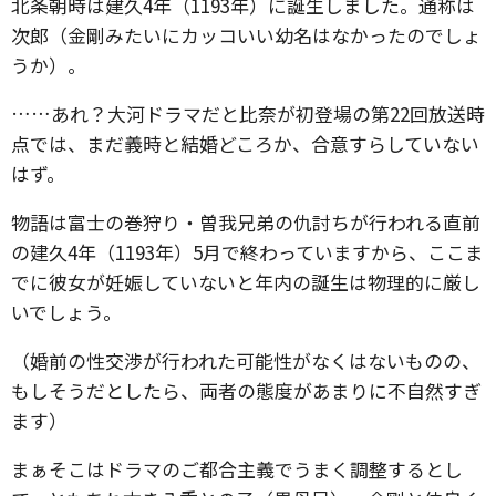
北条朝時は建久4年（1193年）に誕生しました。通称は
次郎（金剛みたいにカッコいい幼名はなかったのでしょ
うか）。
……あれ？大河ドラマだと比奈が初登場の第22回放送時
点では、まだ義時と結婚どころか、合意すらしていない
はず。
物語は富士の巻狩り・曽我兄弟の仇討ちが行われる直前
の建久4年（1193年）5月で終わっていますから、ここま
でに彼女が妊娠していないと年内の誕生は物理的に厳し
いでしょう。
（婚前の性交渉が行われた可能性がなくはないものの、
もしそうだとしたら、両者の態度があまりに不自然すぎ
ます）
まぁそこはドラマのご都合主義でうまく調整するとし