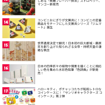
しめる「無糖フレーバー抹茶」ストロベリー、
マンゴー新発売
コンビニおにぎりが文房具に！コンビニの定番
14
商品をモチーフにした文房具シリーズ『ジムマ
ート』誕生
世界遺産決定で脚光！日本初の巨大都城・藤原
15
京を創り上げた知られざる女帝・持統天皇の凄
絶な執念
日本の四季折々の植物や情景を描くことに相応
16
しい色を集めた水彩色鉛筆『色辞典』が新発
売！
ハローキティ、ポチャッコたちが昭和レトロな
17
コインケースに！「サンリオキャラクターズ コ
インケース」第２弾