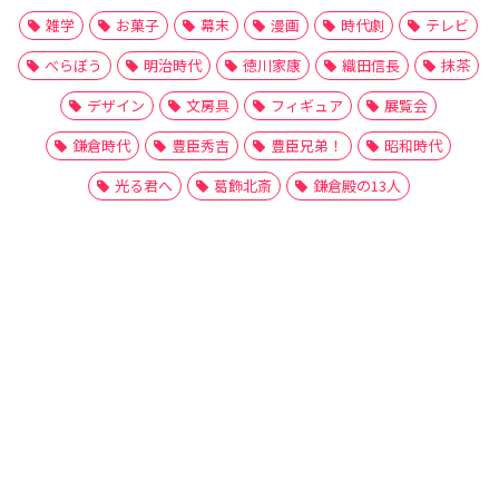
雑学
お菓子
幕末
漫画
時代劇
テレビ
べらぼう
明治時代
徳川家康
織田信長
抹茶
デザイン
文房具
フィギュア
展覧会
鎌倉時代
豊臣秀吉
豊臣兄弟！
昭和時代
光る君へ
葛飾北斎
鎌倉殿の13人