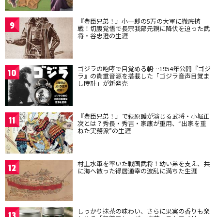
『豊臣兄弟！』小一郎の5万の大軍に徹底抗
9
戦！切腹覚悟で長宗我部元親に降伏を迫った武
将・谷忠澄の生涯
ゴジラの咆哮で目覚める朝…1954年公開『ゴジ
10
ラ』の貴重音源を搭載した「ゴジラ音声目覚ま
し時計」が新発売
『豊臣兄弟！』で萩原護が演じる武将・小堀正
11
次とは？秀長・秀吉・家康が重用、“出家を重
ねた実務派”の生涯
村上水軍を率いた戦国武将！幼い弟を支え、共
12
に海へ散った得居通幸の波乱に満ちた生涯
しっかり抹茶の味わい、さらに果実の香りも楽
13