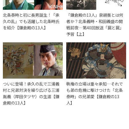
北条泰時と初に長男誕生！「承
「鎌倉殿の13人」泉親衡とは何
久の乱」でも活躍した北条時氏
者か？北条義時・和田義盛の開
を紹介【鎌倉殿の13人】
戦前夜…第40回放送「罠と罠」
予習【上】
ついに登場！承久の乱で三浦義
執権の立場は重々承知…それで
村と兄弟対決を繰り広げる三浦
も弟の危機に駆けつけた「北条
胤義（岸田タツヤ）の生涯【鎌
泰時」の兄弟愛【鎌倉殿の13
倉殿の13人】
人】