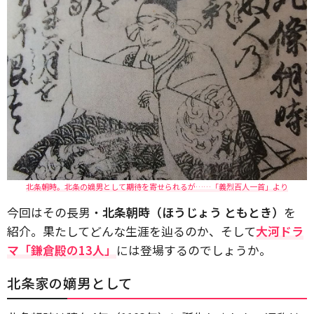
北条朝時。北条の嫡男として期待を寄せられるが……「義烈百人一首」より
今回はその長男・
北条朝時（ほうじょう ともとき）
を
紹介。果たしてどんな生涯を辿るのか、そして
大河ドラ
マ「鎌倉殿の13人」
には登場するのでしょうか。
北条家の嫡男として