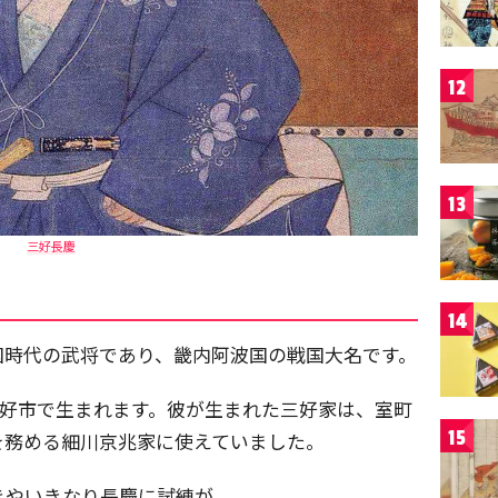
12
13
三好長慶
14
国時代の武将であり、畿内阿波国の戦国大名です。
県三好市で生まれます。彼が生まれた三好家は、室町
15
を務める細川京兆家に使えていました。
きやいきなり長慶に試練が。