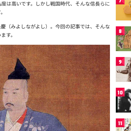
7
名度は高いです。しかし戦国時代、そんな信長らに
す。
長慶（みよしながよし）。今回の記事では、そんな
8
います。
9
10
11