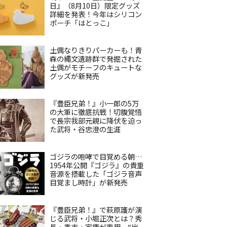
日』（8月10日）限定グッズ
詳細を発表！今年はシリコン
ポーチ「はとっこ」
土偶なりきりパーカーも！青
森の縄文遺跡群で発掘された
土偶がモチーフのキュートな
グッズが新発売
『豊臣兄弟！』小一郎の5万
の大軍に徹底抗戦！切腹覚悟
で長宗我部元親に降伏を迫っ
た武将・谷忠澄の生涯
ゴジラの咆哮で目覚める朝…
1954年公開『ゴジラ』の貴重
音源を搭載した「ゴジラ音声
目覚まし時計」が新発売
『豊臣兄弟！』で萩原護が演
じる武将・小堀正次とは？秀
長・秀吉・家康が重用、“出