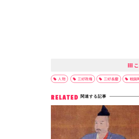
こ
人物
三好政権
三好長慶
戦国
関連する記事
RELATED