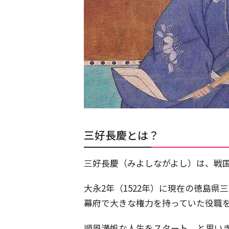
三好長慶とは？
三好長慶（みよしながよし）は、戦
大永2年（1522年）に現在の徳島
幕府で大きな権力を持っていた役職
順風満帆な人生をスタート、と思い