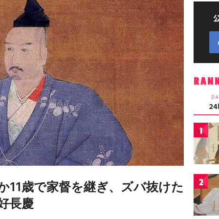
RAN
DA
2
1
2
か11歳で家督を継ぎ、ズバ抜けた
好長慶