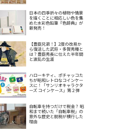
日本の四季折々の植物や情景
を描くことに相応しい色を集
めた水彩色鉛筆『色辞典』が
新発売！
【豊臣兄弟！】2度の改易か
ら復活した武将・多賀秀種と
は？豊臣秀長に仕えた半年間
と波乱の生涯
ハローキティ、ポチャッコた
ちが昭和レトロなコインケー
スに！「サンリオキャラクタ
ーズ コインケース」第２弾
自転車を持つだけで税金？ 昭
和まで続いた「自転車税」の
意外な歴史と脱税が横行した
理由