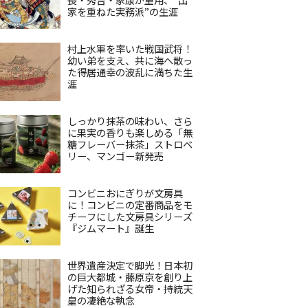
家を重ねた実務派”の生涯
村上水軍を率いた戦国武将！
幼い弟を支え、共に海へ散っ
た得居通幸の波乱に満ちた生
涯
しっかり抹茶の味わい、さら
に果実の香りも楽しめる「無
糖フレーバー抹茶」ストロベ
リー、マンゴー新発売
コンビニおにぎりが文房具
に！コンビニの定番商品をモ
チーフにした文房具シリーズ
『ジムマート』誕生
世界遺産決定で脚光！日本初
の巨大都城・藤原京を創り上
げた知られざる女帝・持統天
皇の凄絶な執念