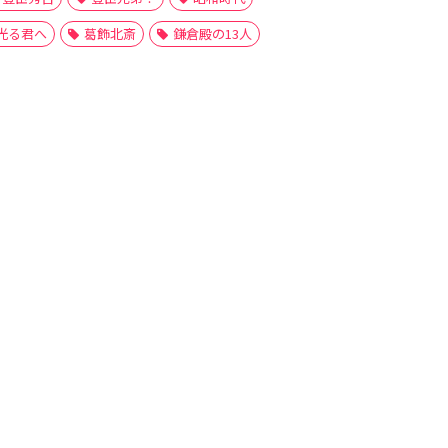
光る君へ
葛飾北斎
鎌倉殿の13人