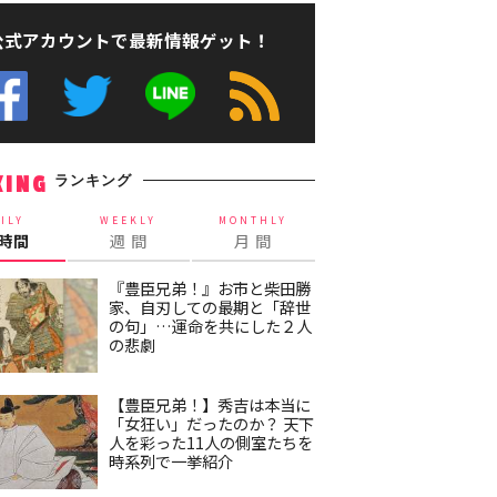
公式アカウントで最新情報ゲット！
ランキング
KING
ILY
WEEKLY
MONTHLY
4時間
週 間
月 間
『豊臣兄弟！』お市と柴田勝
家、自刃しての最期と「辞世
の句」…運命を共にした２人
の悲劇
【豊臣兄弟！】秀吉は本当に
「女狂い」だったのか？ 天下
人を彩った11人の側室たちを
時系列で一挙紹介