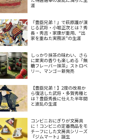
涯
『豊臣兄弟！』で萩原護が演
じる武将・小堀正次とは？秀
長・秀吉・家康が重用、“出
家を重ねた実務派”の生涯
しっかり抹茶の味わい、さら
に果実の香りも楽しめる「無
糖フレーバー抹茶」ストロベ
リー、マンゴー新発売
【豊臣兄弟！】2度の改易か
ら復活した武将・多賀秀種と
は？豊臣秀長に仕えた半年間
と波乱の生涯
コンビニおにぎりが文房具
に！コンビニの定番商品をモ
チーフにした文房具シリーズ
『ジムマート』誕生