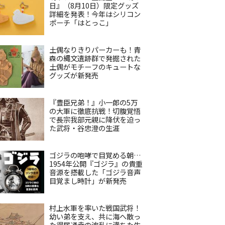
日』（8月10日）限定グッズ
詳細を発表！今年はシリコン
ポーチ「はとっこ」
土偶なりきりパーカーも！青
森の縄文遺跡群で発掘された
土偶がモチーフのキュートな
グッズが新発売
『豊臣兄弟！』小一郎の5万
の大軍に徹底抗戦！切腹覚悟
で長宗我部元親に降伏を迫っ
た武将・谷忠澄の生涯
ゴジラの咆哮で目覚める朝…
1954年公開『ゴジラ』の貴重
音源を搭載した「ゴジラ音声
目覚まし時計」が新発売
村上水軍を率いた戦国武将！
幼い弟を支え、共に海へ散っ
た得居通幸の波乱に満ちた生