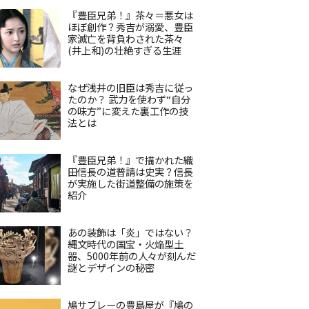
『豊臣兄弟！』茶々＝悪女は
ほぼ創作？秀吉が溺愛、豊臣
家滅亡を背負わされた茶々
(井上和)の壮絶すぎる生涯
なぜ浅井の旧臣は秀吉に従っ
たのか？ 武力を使わず“自分
の味方”に変えた裏工作の技
法とは
『豊臣兄弟！』で描かれた織
田信長の道普請は史実？信長
が実施した街道整備の施策を
紹介
あの装飾は「炎」ではない？
縄文時代の国宝・火焔型土
器、5000年前の人々が刻んだ
謎とデザインの秘密
鳩サブレーの豊島屋が『鳩の