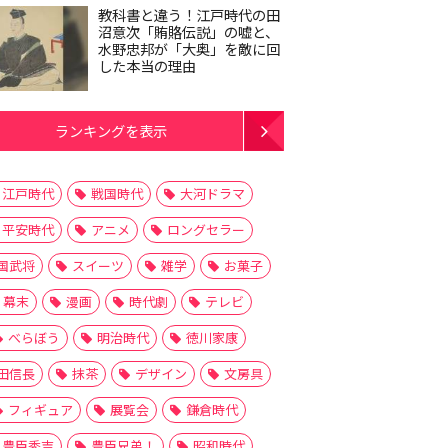
教科書と違う！江戸時代の田
沼意次「賄賂伝説」の嘘と、
水野忠邦が「大奥」を敵に回
した本当の理由
ランキングを表示
江戸時代
戦国時代
大河ドラマ
平安時代
アニメ
ロングセラー
国武将
スイーツ
雑学
お菓子
幕末
漫画
時代劇
テレビ
べらぼう
明治時代
徳川家康
田信長
抹茶
デザイン
文房具
フィギュア
展覧会
鎌倉時代
豊臣秀吉
豊臣兄弟！
昭和時代