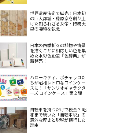
世界遺産決定で脚光！日本初
の巨大都城・藤原京を創り上
げた知られざる女帝・持統天
皇の凄絶な執念
日本の四季折々の植物や情景
を描くことに相応しい色を集
めた水彩色鉛筆『色辞典』が
新発売！
ハローキティ、ポチャッコた
ちが昭和レトロなコインケー
スに！「サンリオキャラクタ
ーズ コインケース」第２弾
自転車を持つだけで税金？ 昭
和まで続いた「自転車税」の
意外な歴史と脱税が横行した
理由