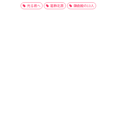
光る君へ
葛飾北斎
鎌倉殿の13人