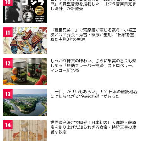
10
ラ』の貴重音源を搭載した「ゴジラ音声目覚ま
し時計」が新発売
『豊臣兄弟！』で萩原護が演じる武将・小堀正
11
次とは？秀長・秀吉・家康が重用、“出家を重
ねた実務派”の生涯
しっかり抹茶の味わい、さらに果実の香りも楽
12
しめる「無糖フレーバー抹茶」ストロベリー、
マンゴー新発売
「一口」が「いもあらい」！？ 日本の難読地名
13
には知られざる“名前の法則”があった
世界遺産決定で脚光！日本初の巨大都城・藤原
14
京を創り上げた知られざる女帝・持統天皇の凄
絶な執念