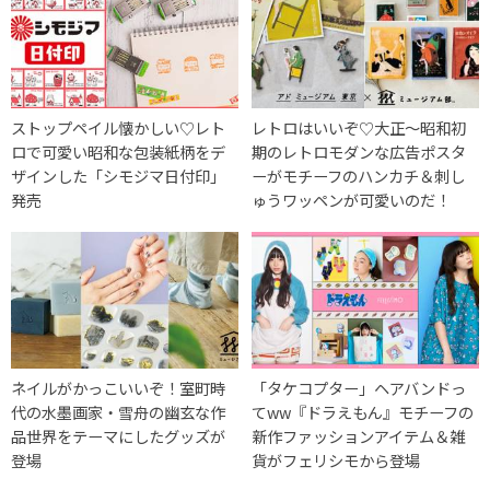
ストップペイル懐かしい♡レト
レトロはいいぞ♡大正～昭和初
ロで可愛い昭和な包装紙柄をデ
期のレトロモダンな広告ポスタ
ザインした「シモジマ日付印」
ーがモチーフのハンカチ＆刺し
発売
ゅうワッペンが可愛いのだ！
ネイルがかっこいいぞ！室町時
「タケコプター」ヘアバンドっ
代の水墨画家・雪舟の幽玄な作
てww『ドラえもん』モチーフの
品世界をテーマにしたグッズが
新作ファッションアイテム＆雑
登場
貨がフェリシモから登場