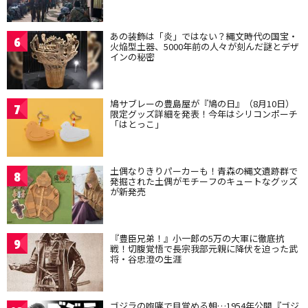
あの装飾は「炎」ではない？縄文時代の国宝・
6
火焔型土器、5000年前の人々が刻んだ謎とデザ
インの秘密
鳩サブレーの豊島屋が『鳩の日』（8月10日）
7
限定グッズ詳細を発表！今年はシリコンポーチ
「はとっこ」
土偶なりきりパーカーも！青森の縄文遺跡群で
8
発掘された土偶がモチーフのキュートなグッズ
が新発売
『豊臣兄弟！』小一郎の5万の大軍に徹底抗
9
戦！切腹覚悟で長宗我部元親に降伏を迫った武
将・谷忠澄の生涯
ゴジラの咆哮で目覚める朝…1954年公開『ゴジ