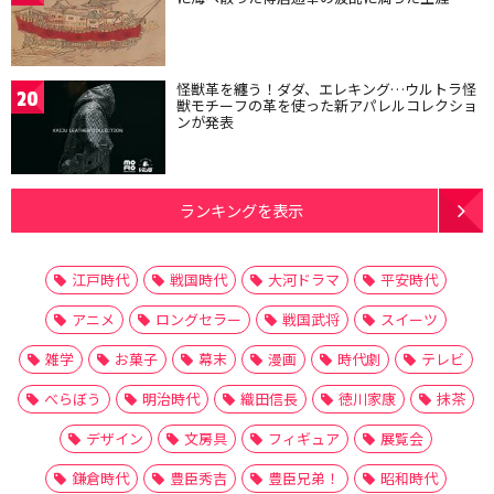
怪獣革を纏う！ダダ、エレキング…ウルトラ怪
20
獣モチーフの革を使った新アパレルコレクショ
ンが発表
ランキングを表示
江戸時代
戦国時代
大河ドラマ
平安時代
アニメ
ロングセラー
戦国武将
スイーツ
雑学
お菓子
幕末
漫画
時代劇
テレビ
べらぼう
明治時代
織田信長
徳川家康
抹茶
デザイン
文房具
フィギュア
展覧会
鎌倉時代
豊臣秀吉
豊臣兄弟！
昭和時代