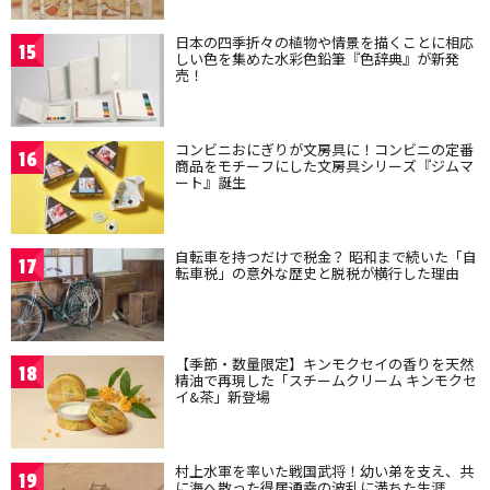
日本の四季折々の植物や情景を描くことに相応
15
しい色を集めた水彩色鉛筆『色辞典』が新発
売！
コンビニおにぎりが文房具に！コンビニの定番
16
商品をモチーフにした文房具シリーズ『ジムマ
ート』誕生
自転車を持つだけで税金？ 昭和まで続いた「自
17
転車税」の意外な歴史と脱税が横行した理由
【季節・数量限定】キンモクセイの香りを天然
18
精油で再現した「スチームクリーム キンモクセ
イ&茶」新登場
村上水軍を率いた戦国武将！幼い弟を支え、共
19
に海へ散った得居通幸の波乱に満ちた生涯