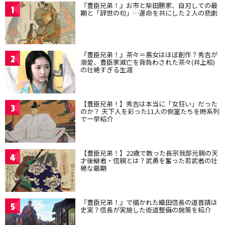
『豊臣兄弟！』お市と柴田勝家、自刃しての最
1
期と「辞世の句」…運命を共にした２人の悲劇
『豊臣兄弟！』茶々＝悪女はほぼ創作？秀吉が
2
溺愛、豊臣家滅亡を背負わされた茶々(井上和)
の壮絶すぎる生涯
【豊臣兄弟！】秀吉は本当に「女狂い」だった
3
のか？ 天下人を彩った11人の側室たちを時系列
で一挙紹介
【豊臣兄弟！】22歳で散った長宗我部元親の天
4
才後継者・信親とは？武勇を奮った若武者の壮
絶な最期
『豊臣兄弟！』で描かれた織田信長の道普請は
5
史実？信長が実施した街道整備の施策を紹介