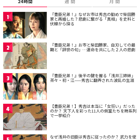
24時間
週 間
月 間
『豊臣兄弟！』なぜお市は秀吉の勧めで柴田勝
1
家と再婚した？悲劇に繋がる「真相」を史料と
伏線から探る
『豊臣兄弟！』お市と柴田勝家、自刃しての最
2
期と「辞世の句」…運命を共にした２人の悲劇
『豊臣兄弟！』後半の鍵を握る「浅井三姉妹」
3
茶々・初・江——秀吉に翻弄された波乱の生涯
【豊臣兄弟！】秀吉は本当に「女狂い」だった
4
のか？ 天下人を彩った11人の側室たちを時系列
で一挙紹介
なぜ浅井の旧臣は秀吉に従ったのか？ 武力を使
5