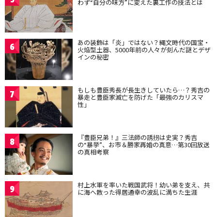
わず“自分の味方”に変えた裏工作の技法とは
あの装飾は「炎」ではない？縄文時代の国宝・
6
火焔型土器、5000年前の人々が刻んだ謎とデザ
インの秘密
もしも豊臣秀長が長生きしていたら…？秀吉の
7
暴走と豊臣家滅亡を防げた「最強のカリスマ
性」
『豊臣兄弟！』三法師の誘拐は史実？秀吉
8
の“暴挙”、お市＆勝家再婚の真意…第30回放送
の真相考察
村上水軍を率いた戦国武将！幼い弟を支え、共
9
に海へ散った得居通幸の波乱に満ちた生涯