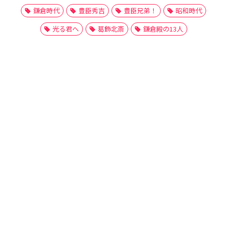
鎌倉時代
豊臣秀吉
豊臣兄弟！
昭和時代
光る君へ
葛飾北斎
鎌倉殿の13人