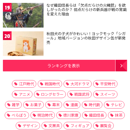
なぜ織田信長らは「欠点だらけの火縄銃」を欲
19
しがったのか？ 弱点だらけの新兵器が戦の常識
を変えた理由
秋田犬の子犬がかわいい！ヨックモック「シガ
20
ール」地域バージョンの秋田デザイン缶が新発
売
ランキングを表示
江戸時代
戦国時代
大河ドラマ
平安時代
アニメ
ロングセラー
戦国武将
スイーツ
雑学
お菓子
幕末
漫画
時代劇
テレビ
べらぼう
明治時代
徳川家康
織田信長
抹茶
デザイン
文房具
フィギュア
展覧会