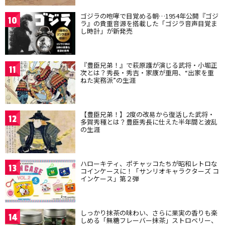
ゴジラの咆哮で目覚める朝…1954年公開『ゴジ
10
ラ』の貴重音源を搭載した「ゴジラ音声目覚ま
し時計」が新発売
『豊臣兄弟！』で萩原護が演じる武将・小堀正
11
次とは？秀長・秀吉・家康が重用、“出家を重
ねた実務派”の生涯
【豊臣兄弟！】2度の改易から復活した武将・
12
多賀秀種とは？豊臣秀長に仕えた半年間と波乱
の生涯
ハローキティ、ポチャッコたちが昭和レトロな
13
コインケースに！「サンリオキャラクターズ コ
インケース」第２弾
しっかり抹茶の味わい、さらに果実の香りも楽
14
しめる「無糖フレーバー抹茶」ストロベリー、