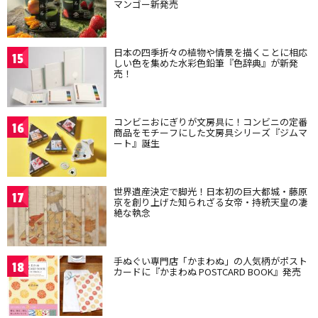
マンゴー新発売
日本の四季折々の植物や情景を描くことに相応
15
しい色を集めた水彩色鉛筆『色辞典』が新発
売！
コンビニおにぎりが文房具に！コンビニの定番
16
商品をモチーフにした文房具シリーズ『ジムマ
ート』誕生
世界遺産決定で脚光！日本初の巨大都城・藤原
17
京を創り上げた知られざる女帝・持統天皇の凄
絶な執念
手ぬぐい専門店「かまわぬ」の人気柄がポスト
18
カードに『かまわぬ POSTCARD BOOK』発売