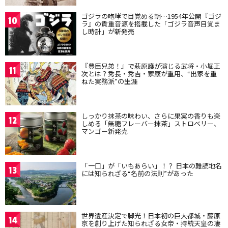
ゴジラの咆哮で目覚める朝…1954年公開『ゴジ
10
ラ』の貴重音源を搭載した「ゴジラ音声目覚ま
し時計」が新発売
『豊臣兄弟！』で萩原護が演じる武将・小堀正
11
次とは？秀長・秀吉・家康が重用、“出家を重
ねた実務派”の生涯
しっかり抹茶の味わい、さらに果実の香りも楽
12
しめる「無糖フレーバー抹茶」ストロベリー、
マンゴー新発売
「一口」が「いもあらい」！？ 日本の難読地名
13
には知られざる“名前の法則”があった
世界遺産決定で脚光！日本初の巨大都城・藤原
14
京を創り上げた知られざる女帝・持統天皇の凄