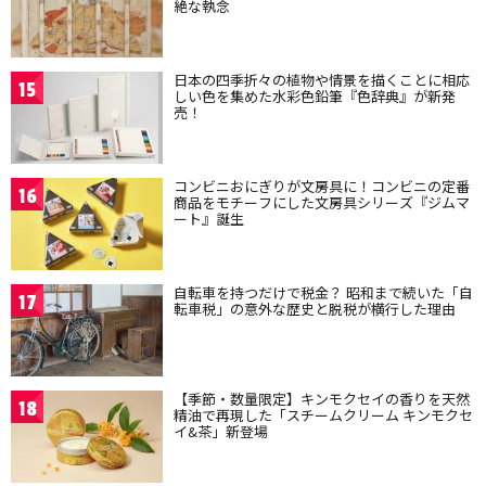
絶な執念
日本の四季折々の植物や情景を描くことに相応
15
しい色を集めた水彩色鉛筆『色辞典』が新発
売！
コンビニおにぎりが文房具に！コンビニの定番
16
商品をモチーフにした文房具シリーズ『ジムマ
ート』誕生
自転車を持つだけで税金？ 昭和まで続いた「自
17
転車税」の意外な歴史と脱税が横行した理由
【季節・数量限定】キンモクセイの香りを天然
18
精油で再現した「スチームクリーム キンモクセ
イ&茶」新登場