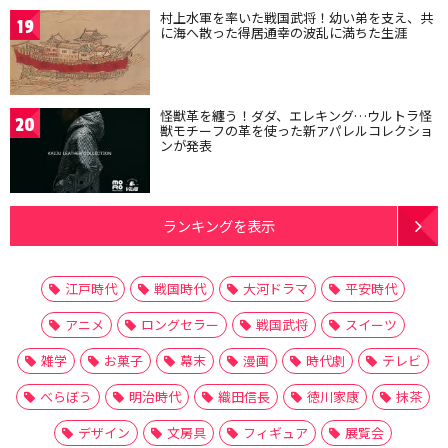
村上水軍を率いた戦国武将！幼い弟を支え、共
19
に海へ散った得居通幸の波乱に満ちた生涯
怪獣革を纏う！ダダ、エレキング…ウルトラ怪
20
獣モチーフの革を使った新アパレルコレクショ
ンが発表
ランキングを表示
江戸時代
戦国時代
大河ドラマ
平安時代
アニメ
ロングセラー
戦国武将
スイーツ
雑学
お菓子
幕末
漫画
時代劇
テレビ
べらぼう
明治時代
織田信長
徳川家康
抹茶
デザイン
文房具
フィギュア
展覧会