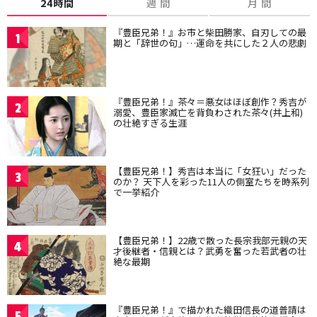
24時間
週 間
月 間
『豊臣兄弟！』お市と柴田勝家、自刃しての最
1
期と「辞世の句」…運命を共にした２人の悲劇
『豊臣兄弟！』茶々＝悪女はほぼ創作？秀吉が
2
溺愛、豊臣家滅亡を背負わされた茶々(井上和)
の壮絶すぎる生涯
【豊臣兄弟！】秀吉は本当に「女狂い」だった
3
のか？ 天下人を彩った11人の側室たちを時系列
で一挙紹介
【豊臣兄弟！】22歳で散った長宗我部元親の天
4
才後継者・信親とは？武勇を奮った若武者の壮
絶な最期
『豊臣兄弟！』で描かれた織田信長の道普請は
5