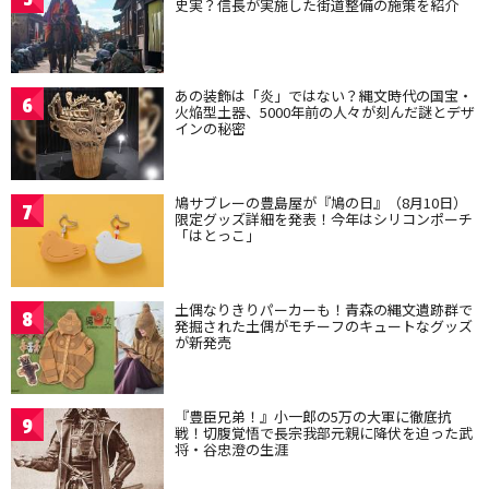
史実？信長が実施した街道整備の施策を紹介
あの装飾は「炎」ではない？縄文時代の国宝・
6
火焔型土器、5000年前の人々が刻んだ謎とデザ
インの秘密
鳩サブレーの豊島屋が『鳩の日』（8月10日）
7
限定グッズ詳細を発表！今年はシリコンポーチ
「はとっこ」
土偶なりきりパーカーも！青森の縄文遺跡群で
8
発掘された土偶がモチーフのキュートなグッズ
が新発売
『豊臣兄弟！』小一郎の5万の大軍に徹底抗
9
戦！切腹覚悟で長宗我部元親に降伏を迫った武
将・谷忠澄の生涯