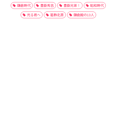
鎌倉時代
豊臣秀吉
豊臣兄弟！
昭和時代
光る君へ
葛飾北斎
鎌倉殿の13人