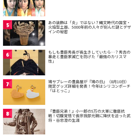
あの装飾は「炎」ではない？縄文時代の国宝・
5
火焔型土器、5000年前の人々が刻んだ謎とデザ
インの秘密
もしも豊臣秀長が長生きしていたら…？秀吉の
6
暴走と豊臣家滅亡を防げた「最強のカリスマ
性」
鳩サブレーの豊島屋が『鳩の日』（8月10日）
7
限定グッズ詳細を発表！今年はシリコンポーチ
「はとっこ」
『豊臣兄弟！』小一郎の5万の大軍に徹底抗
8
戦！切腹覚悟で長宗我部元親に降伏を迫った武
将・谷忠澄の生涯