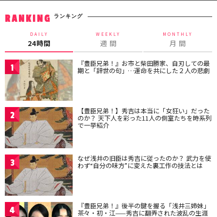
ランキング
RANKING
DAILY
WEEKLY
MONTHLY
24時間
週 間
月 間
『豊臣兄弟！』お市と柴田勝家、自刃しての最
1
期と「辞世の句」…運命を共にした２人の悲劇
【豊臣兄弟！】秀吉は本当に「女狂い」だった
2
のか？ 天下人を彩った11人の側室たちを時系列
で一挙紹介
なぜ浅井の旧臣は秀吉に従ったのか？ 武力を使
3
わず“自分の味方”に変えた裏工作の技法とは
『豊臣兄弟！』後半の鍵を握る「浅井三姉妹」
4
茶々・初・江——秀吉に翻弄された波乱の生涯