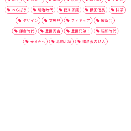
べらぼう
明治時代
徳川家康
織田信長
抹茶
デザイン
文房具
フィギュア
展覧会
鎌倉時代
豊臣秀吉
豊臣兄弟！
昭和時代
光る君へ
葛飾北斎
鎌倉殿の13人