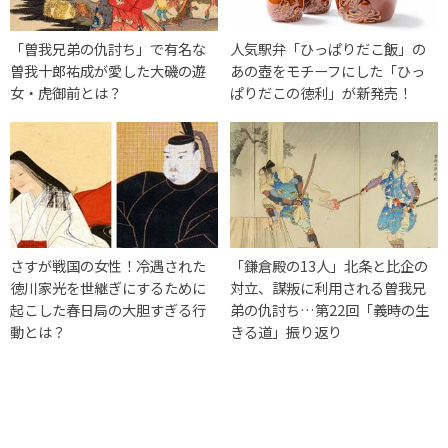
「曽我兄弟の仇討ち」で有名な
人気駅弁「ひっぱりだこ飯」の
曽我十郎祐成が愛した大磯の遊
あの壺をモチーフにした「ひっ
女・虎御前とは？
ぱりだこの徳利」が新発売！
さすが戦国の女性！冷遇された
「鎌倉殿の13人」北条と比企の
徳川家光を世継ぎにするために
対立、謀叛に利用される曽我兄
起こした春日局の大胆すぎる行
弟の仇討ち…第22回「義時の生
動とは？
きる道」振り返り