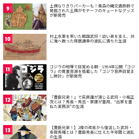
土偶なりきりパーカーも！青森の縄文遺跡群で
9
発掘された土偶がモチーフのキュートなグッズ
が新発売
村上水軍を率いた戦国武将！幼い弟を支え、共
10
に海へ散った得居通幸の波乱に満ちた生涯
ゴジラの咆哮で目覚める朝…1954年公開『ゴジ
11
ラ』の貴重音源を搭載した「ゴジラ音声目覚ま
し時計」が新発売
『豊臣兄弟！』で萩原護が演じる武将・小堀正
12
次とは？秀長・秀吉・家康が重用、“出家を重
ねた実務派”の生涯
【豊臣兄弟！】2度の改易から復活した武将・
13
多賀秀種とは？豊臣秀長に仕えた半年間と波乱
の生涯