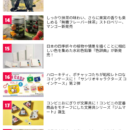
しっかり抹茶の味わい、さらに果実の香りも楽
14
しめる「無糖フレーバー抹茶」ストロベリー、
マンゴー新発売
日本の四季折々の植物や情景を描くことに相応
15
しい色を集めた水彩色鉛筆『色辞典』が新発
売！
ハローキティ、ポチャッコたちが昭和レトロな
16
コインケースに！「サンリオキャラクターズ コ
インケース」第２弾
コンビニおにぎりが文房具に！コンビニの定番
17
商品をモチーフにした文房具シリーズ『ジムマ
ート』誕生