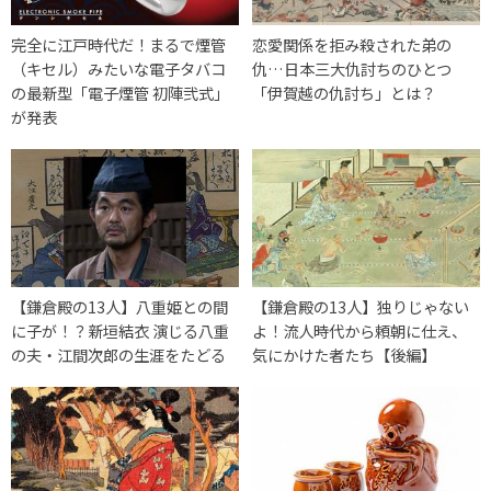
完全に江戸時代だ！まるで煙管
恋愛関係を拒み殺された弟の
（キセル）みたいな電子タバコ
仇…日本三大仇討ちのひとつ
の最新型「電子煙管 初陣弐式」
「伊賀越の仇討ち」とは？
が発表
【鎌倉殿の13人】八重姫との間
【鎌倉殿の13人】独りじゃない
に子が！？新垣結衣 演じる八重
よ！流人時代から頼朝に仕え、
の夫・江間次郎の生涯をたどる
気にかけた者たち【後編】