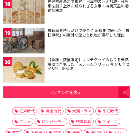
世界遺産決定で脚光！日本初の巨大都城・藤原
18
京を創り上げた知られざる女帝・持統天皇の凄
絶な執念
自転車を持つだけで税金？ 昭和まで続いた「自
19
転車税」の意外な歴史と脱税が横行した理由
【季節・数量限定】キンモクセイの香りを天然
20
精油で再現した「スチームクリーム キンモクセ
イ&茶」新登場
ランキングを表示
江戸時代
戦国時代
大河ドラマ
平安時代
アニメ
ロングセラー
戦国武将
スイーツ
雑学
お菓子
幕末
漫画
時代劇
テレビ