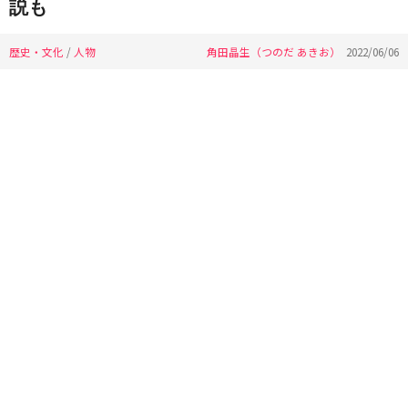
説も
歴史・文化
/
人物
角田晶生（つのだ あきお）
2022/06/06