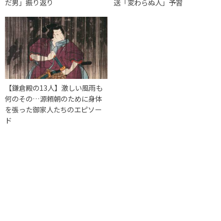
だ男」振り返り
送「変わらぬ人」予習
【鎌倉殿の13人】激しい風雨も
何のその…源頼朝のために身体
を張った御家人たちのエピソー
ド