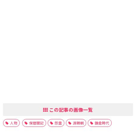
この記事の画像一覧
人物
保暦間記
怨霊
源頼朝
鎌倉時代