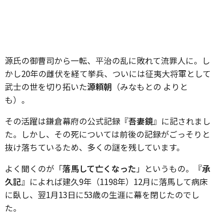
源氏の御曹司から一転、平治の乱に敗れて流罪人に。し
かし20年の雌伏を経て挙兵、ついには征夷大将軍として
武士の世を切り拓いた
源頼朝
（みなもとの よりと
も）。
その活躍は鎌倉幕府の公式記録『
吾妻鏡
』に記されまし
た。しかし、その死については前後の記録がごっそりと
抜け落ちているため、多くの謎を残しています。
よく聞くのが「
落馬して亡くなった
」というもの。『
承
久記
』によれば建久9年（1198年）12月に落馬して病床
に臥し、翌1月13日に53歳の生涯に幕を閉じたのでし
た。