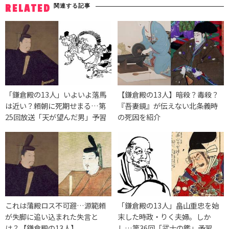
関連する記事
RELATED
「鎌倉殿の13人」いよいよ落馬
【鎌倉殿の13人】暗殺？毒殺？
は近い？頼朝に死期せまる…第
『吾妻鏡』が伝えない北条義時
25回放送「天が望んだ男」予習
の死因を紹介
これは蒲殿ロス不可避…源範頼
「鎌倉殿の13人」畠山重忠を始
が失脚に追い込まれた失言と
末した時政・りく夫婦。しか
は？【鎌倉殿の13人】
し…第36回「武士の鑑」予習