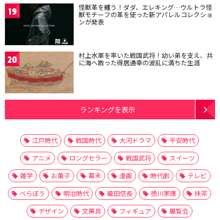
怪獣革を纏う！ダダ、エレキング…ウルトラ怪
19
獣モチーフの革を使った新アパレルコレクショ
ンが発表
村上水軍を率いた戦国武将！幼い弟を支え、共
20
に海へ散った得居通幸の波乱に満ちた生涯
ランキングを表示
江戸時代
戦国時代
大河ドラマ
平安時代
アニメ
ロングセラー
戦国武将
スイーツ
雑学
お菓子
幕末
漫画
時代劇
テレビ
べらぼう
明治時代
織田信長
徳川家康
抹茶
デザイン
文房具
フィギュア
展覧会