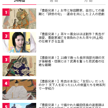
24時間
週 間
月 間
『豊臣兄弟！』お市と柴田勝家、自刃しての最
1
期と「辞世の句」…運命を共にした２人の悲劇
『豊臣兄弟！』茶々＝悪女はほぼ創作？秀吉が
2
溺愛、豊臣家滅亡を背負わされた茶々(井上和)
の壮絶すぎる生涯
【豊臣兄弟！】22歳で散った長宗我部元親の天
3
才後継者・信親とは？武勇を奮った若武者の壮
絶な最期
【豊臣兄弟！】秀吉は本当に「女狂い」だった
4
のか？ 天下人を彩った11人の側室たちを時系列
で一挙紹介
『豊臣兄弟！』で描かれた織田信長の道普請は
5