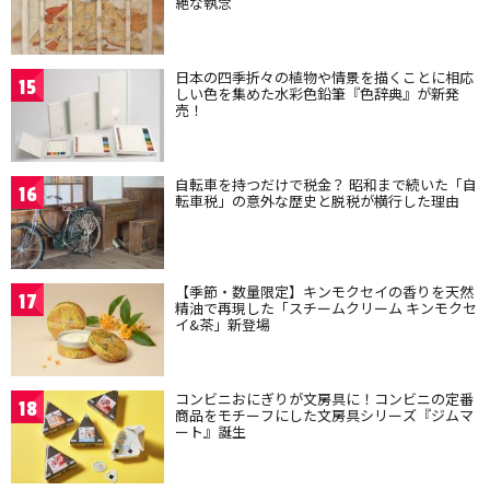
絶な執念
日本の四季折々の植物や情景を描くことに相応
15
しい色を集めた水彩色鉛筆『色辞典』が新発
売！
自転車を持つだけで税金？ 昭和まで続いた「自
16
転車税」の意外な歴史と脱税が横行した理由
【季節・数量限定】キンモクセイの香りを天然
17
精油で再現した「スチームクリーム キンモクセ
イ&茶」新登場
コンビニおにぎりが文房具に！コンビニの定番
18
商品をモチーフにした文房具シリーズ『ジムマ
ート』誕生