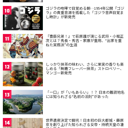
ゴジラの咆哮で目覚める朝…1954年公開『ゴジ
10
ラ』の貴重音源を搭載した「ゴジラ音声目覚ま
し時計」が新発売
『豊臣兄弟！』で萩原護が演じる武将・小堀正
11
次とは？秀長・秀吉・家康が重用、“出家を重
ねた実務派”の生涯
しっかり抹茶の味わい、さらに果実の香りも楽
12
しめる「無糖フレーバー抹茶」ストロベリー、
マンゴー新発売
「一口」が「いもあらい」！？ 日本の難読地名
13
には知られざる“名前の法則”があった
世界遺産決定で脚光！日本初の巨大都城・藤原
14
京を創り上げた知られざる女帝・持統天皇の凄