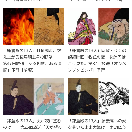
「鎌倉殿の13人」打倒義時、燃
「鎌倉殿の13人」時政・りくの
え上がる後鳥羽上皇の野望……
謀叛計画「牧氏の変」を慈円は
第47回放送「ある朝敵、ある演
こう見た。第37回放送「オンベ
説」予習【前編】
レブンビンバ」予習
「鎌倉殿の13人」天が次に望む
「鎌倉殿の13人」源義高への愛
のは……第25回放送「天が望ん
を貫いたまま大姫は…第24回放