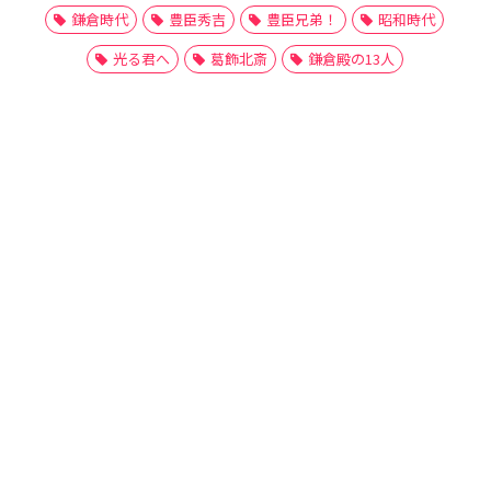
鎌倉時代
豊臣秀吉
豊臣兄弟！
昭和時代
光る君へ
葛飾北斎
鎌倉殿の13人