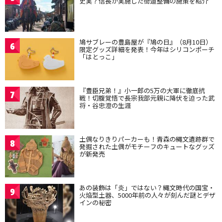
史実？信長が実施した街道整備の施策を紹介
鳩サブレーの豊島屋が『鳩の日』（8月10日）
6
限定グッズ詳細を発表！今年はシリコンポーチ
「はとっこ」
『豊臣兄弟！』小一郎の5万の大軍に徹底抗
7
戦！切腹覚悟で長宗我部元親に降伏を迫った武
将・谷忠澄の生涯
土偶なりきりパーカーも！青森の縄文遺跡群で
8
発掘された土偶がモチーフのキュートなグッズ
が新発売
あの装飾は「炎」ではない？縄文時代の国宝・
9
火焔型土器、5000年前の人々が刻んだ謎とデザ
インの秘密