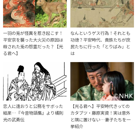
一羽の兎が怪異を惹き起こす！
なんというゲス行為！それとも
平安京を襲った大火災の原因は
功徳？平安時代、貴族たちが庶
殺された兎の怨霊だった？【光
民たちに行った「とりばみ」と
る君へ】
は
恋人に逢おうと公務をサボった
【光る君へ】平安時代きっての
結果…『今昔物語集』より橘則
カタブツ・藤原実資！実は意外
光の武勇伝
と隅に置けない…妻子たちを一
挙紹介