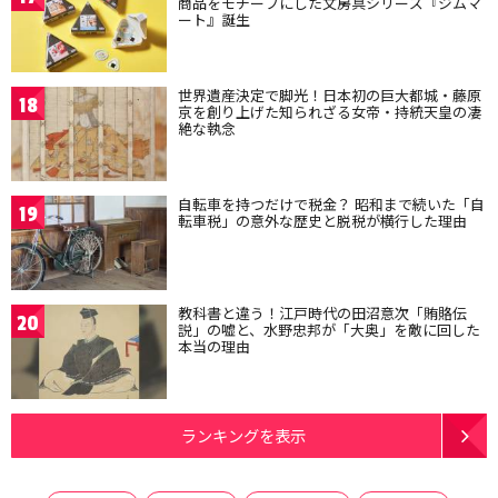
商品をモチーフにした文房具シリーズ『ジムマ
ート』誕生
世界遺産決定で脚光！日本初の巨大都城・藤原
18
京を創り上げた知られざる女帝・持統天皇の凄
絶な執念
自転車を持つだけで税金？ 昭和まで続いた「自
19
転車税」の意外な歴史と脱税が横行した理由
教科書と違う！江戸時代の田沼意次「賄賂伝
20
説」の嘘と、水野忠邦が「大奥」を敵に回した
本当の理由
ランキングを表示