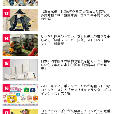
【豊臣兄弟！】2度の改易から復活した武将・
13
多賀秀種とは？豊臣秀長に仕えた半年間と波乱
の生涯
しっかり抹茶の味わい、さらに果実の香りも楽
14
しめる「無糖フレーバー抹茶」ストロベリー、
マンゴー新発売
日本の四季折々の植物や情景を描くことに相応
15
しい色を集めた水彩色鉛筆『色辞典』が新発
売！
ハローキティ、ポチャッコたちが昭和レトロな
16
コインケースに！「サンリオキャラクターズ コ
インケース」第２弾
コンビニおにぎりが文房具に！コンビニの定番
17