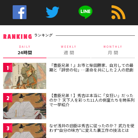
ランキング
RANKING
DAILY
WEEKLY
MONTHLY
24時間
週 間
月 間
『豊臣兄弟！』お市と柴田勝家、自刃しての最
1
期と「辞世の句」…運命を共にした２人の悲劇
【豊臣兄弟！】秀吉は本当に「女狂い」だった
2
のか？ 天下人を彩った11人の側室たちを時系列
で一挙紹介
なぜ浅井の旧臣は秀吉に従ったのか？ 武力を使
3
わず“自分の味方”に変えた裏工作の技法とは