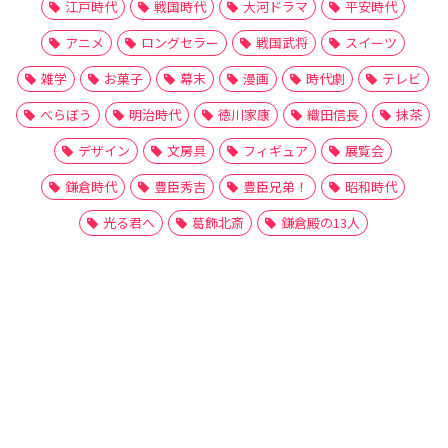
江戸時代
戦国時代
大河ドラマ
平安時代
アニメ
ロングセラー
戦国武将
スイーツ
雑学
お菓子
幕末
漫画
時代劇
テレビ
べらぼう
明治時代
徳川家康
織田信長
抹茶
デザイン
文房具
フィギュア
展覧会
鎌倉時代
豊臣秀吉
豊臣兄弟！
昭和時代
光る君へ
葛飾北斎
鎌倉殿の13人