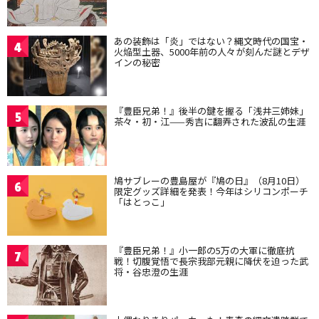
あの装飾は「炎」ではない？縄文時代の国宝・
4
火焔型土器、5000年前の人々が刻んだ謎とデザ
インの秘密
『豊臣兄弟！』後半の鍵を握る「浅井三姉妹」
5
茶々・初・江——秀吉に翻弄された波乱の生涯
鳩サブレーの豊島屋が『鳩の日』（8月10日）
6
限定グッズ詳細を発表！今年はシリコンポーチ
「はとっこ」
『豊臣兄弟！』小一郎の5万の大軍に徹底抗
7
戦！切腹覚悟で長宗我部元親に降伏を迫った武
将・谷忠澄の生涯