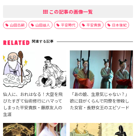
この記事の画像一覧
山田古嗣
山田益人
平安時代
平安貴族
日本後紀
関連する記事
RELATED
仙人に、おれはなる！大空を飛
「あの娘、生意気じゃない？」
びたすぎて仙術修行にハマって
欲に目がくらんで同僚を惨殺し
しまった平安貴族・藤原友人の
た女官・長野女王のエピソード
生涯