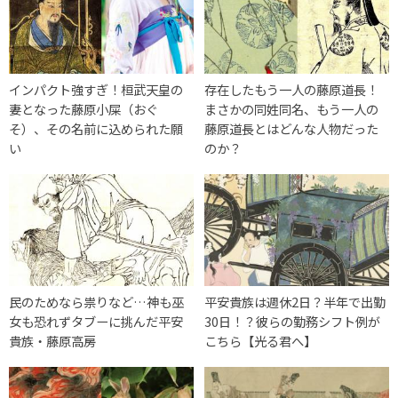
インパクト強すぎ！桓武天皇の
存在したもう一人の藤原道長！
妻となった藤原小屎（おぐ
まさかの同姓同名、もう一人の
そ）、その名前に込められた願
藤原道長とはどんな人物だった
い
のか？
民のためなら祟りなど…神も巫
平安貴族は週休2日？半年で出勤
女も恐れずタブーに挑んだ平安
30日！？彼らの勤務シフト例が
貴族・藤原高房
こちら【光る君へ】