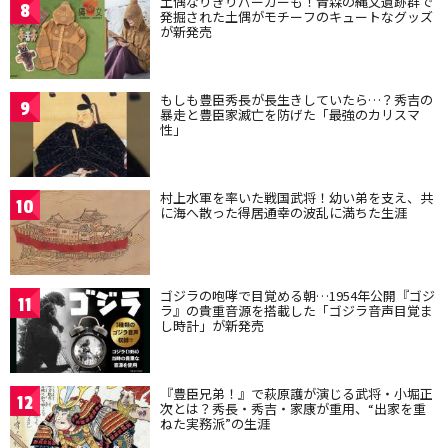
土偶なりきりパーカーも！青森の縄文遺跡群で
8
発掘された土偶がモチーフのキュートなグッズ
が新発売
もしも豊臣秀長が長生きしていたら…？秀吉の
9
暴走と豊臣家滅亡を防げた「最強のカリスマ
性」
村上水軍を率いた戦国武将！幼い弟を支え、共
10
に海へ散った得居通幸の波乱に満ちた生涯
ゴジラの咆哮で目覚める朝…1954年公開『ゴジ
11
ラ』の貴重音源を搭載した「ゴジラ音声目覚ま
し時計」が新発売
『豊臣兄弟！』で萩原護が演じる武将・小堀正
12
次とは？秀長・秀吉・家康が重用、“出家を重
ねた実務派”の生涯