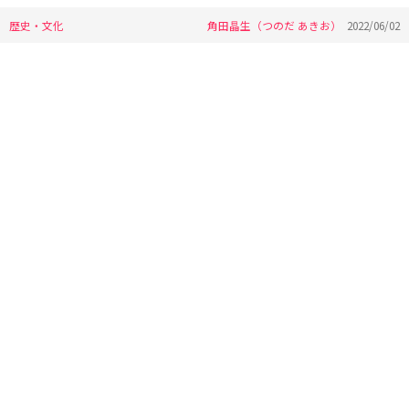
歴史・文化
角田晶生（つのだ あきお）
2022/06/02