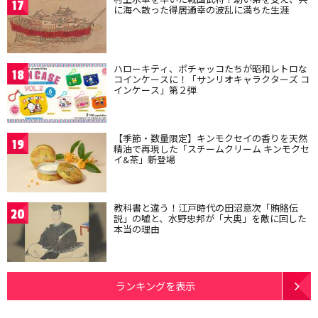
17
に海へ散った得居通幸の波乱に満ちた生涯
ハローキティ、ポチャッコたちが昭和レトロな
18
コインケースに！「サンリオキャラクターズ コ
インケース」第２弾
【季節・数量限定】キンモクセイの香りを天然
19
精油で再現した「スチームクリーム キンモクセ
イ&茶」新登場
教科書と違う！江戸時代の田沼意次「賄賂伝
20
説」の嘘と、水野忠邦が「大奥」を敵に回した
本当の理由
ランキングを表示