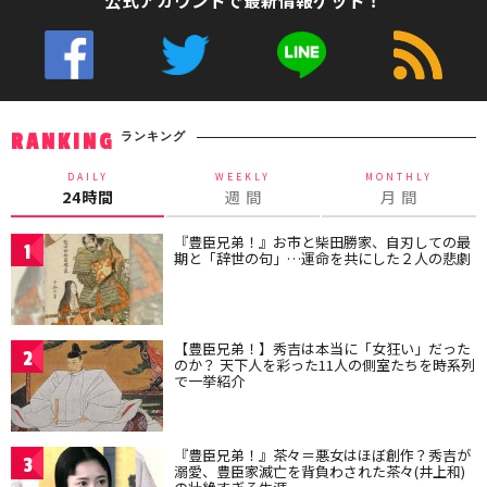
ランキング
RANKING
DAILY
WEEKLY
MONTHLY
24時間
週 間
月 間
『豊臣兄弟！』お市と柴田勝家、自刃しての最
1
期と「辞世の句」…運命を共にした２人の悲劇
【豊臣兄弟！】秀吉は本当に「女狂い」だった
2
のか？ 天下人を彩った11人の側室たちを時系列
で一挙紹介
『豊臣兄弟！』茶々＝悪女はほぼ創作？秀吉が
3
溺愛、豊臣家滅亡を背負わされた茶々(井上和)