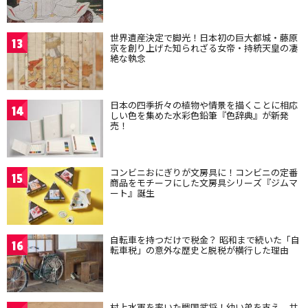
世界遺産決定で脚光！日本初の巨大都城・藤原
13
京を創り上げた知られざる女帝・持統天皇の凄
絶な執念
日本の四季折々の植物や情景を描くことに相応
14
しい色を集めた水彩色鉛筆『色辞典』が新発
売！
コンビニおにぎりが文房具に！コンビニの定番
15
商品をモチーフにした文房具シリーズ『ジムマ
ート』誕生
自転車を持つだけで税金？ 昭和まで続いた「自
16
転車税」の意外な歴史と脱税が横行した理由
村上水軍を率いた戦国武将！幼い弟を支え、共