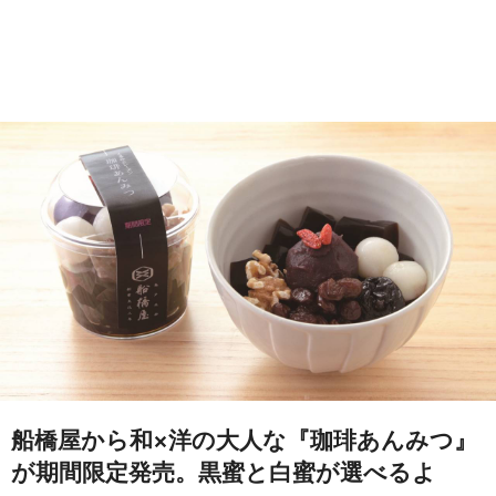
船橋屋から和×洋の大人な『珈琲あんみつ』
が期間限定発売。黒蜜と白蜜が選べるよ