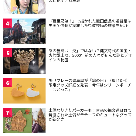
の壮絶すぎる生涯
『豊臣兄弟！』で描かれた織田信長の道普請は
4
史実？信長が実施した街道整備の施策を紹介
あの装飾は「炎」ではない？縄文時代の国宝・
5
火焔型土器、5000年前の人々が刻んだ謎とデザ
インの秘密
鳩サブレーの豊島屋が『鳩の日』（8月10日）
6
限定グッズ詳細を発表！今年はシリコンポーチ
「はとっこ」
土偶なりきりパーカーも！青森の縄文遺跡群で
7
発掘された土偶がモチーフのキュートなグッズ
が新発売