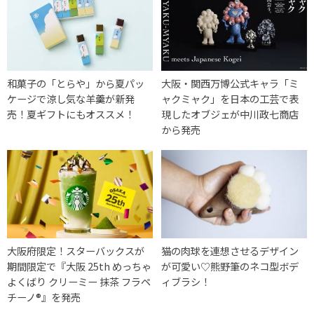
和菓子の「とらや」から夏パッ
大阪・関西万博公式キャラ「ミ
ケージで涼し気な羊羹が新発
ャクミャク」を日本の工芸で表
売！夏ギフトにもオススメ！
現したオブジェが中川政七商店
から発売
大阪府限定！スターバックスが
猫の肉球を連想させるデザイン
期間限定で『大阪 25th めっちゃ
が可愛い♡熊野筆のネコ型ボデ
よくばり クリーミー 抹茶 フラペ
ィブラシ！
チーノ®』を発売