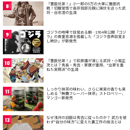
『豊臣兄弟！』小一郎の5万の大軍に徹底抗
8
戦！切腹覚悟で長宗我部元親に降伏を迫った武
将・谷忠澄の生涯
ゴジラの咆哮で目覚める朝…1954年公開『ゴジ
9
ラ』の貴重音源を搭載した「ゴジラ音声目覚ま
し時計」が新発売
『豊臣兄弟！』で萩原護が演じる武将・小堀正
10
次とは？秀長・秀吉・家康が重用、“出家を重
ねた実務派”の生涯
しっかり抹茶の味わい、さらに果実の香りも楽
11
しめる「無糖フレーバー抹茶」ストロベリー、
マンゴー新発売
なぜ浅井の旧臣は秀吉に従ったのか？ 武力を使
12
わず“自分の味方”に変えた裏工作の技法とは