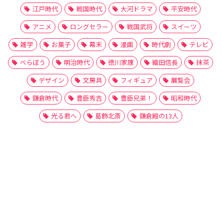
江戸時代
戦国時代
大河ドラマ
平安時代
アニメ
ロングセラー
戦国武将
スイーツ
雑学
お菓子
幕末
漫画
時代劇
テレビ
べらぼう
明治時代
徳川家康
織田信長
抹茶
デザイン
文房具
フィギュア
展覧会
鎌倉時代
豊臣秀吉
豊臣兄弟！
昭和時代
光る君へ
葛飾北斎
鎌倉殿の13人