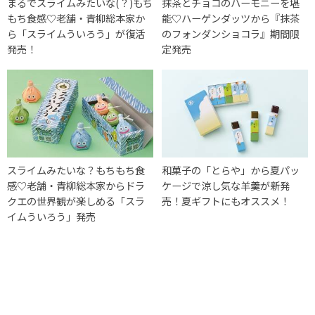
まるでスライムみたいな(？)もち
抹茶とチョコのハーモニーを堪
もち食感♡老舗・青柳総本家か
能♡ハーゲンダッツから『抹茶
ら「スライムういろう」が復活
のフォンダンショコラ』期間限
発売！
定発売
スライムみたいな？もちもち食
和菓子の「とらや」から夏パッ
感♡老舗・青柳総本家からドラ
ケージで涼し気な羊羹が新発
クエの世界観が楽しめる「スラ
売！夏ギフトにもオススメ！
イムういろう」発売