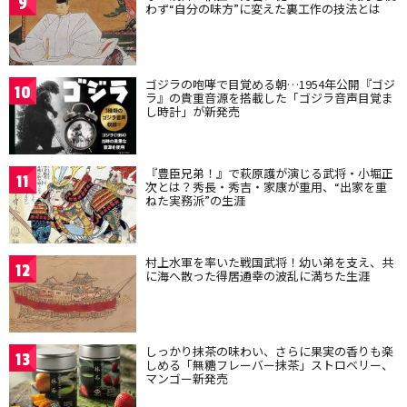
9
わず“自分の味方”に変えた裏工作の技法とは
ゴジラの咆哮で目覚める朝…1954年公開『ゴジ
10
ラ』の貴重音源を搭載した「ゴジラ音声目覚ま
し時計」が新発売
『豊臣兄弟！』で萩原護が演じる武将・小堀正
11
次とは？秀長・秀吉・家康が重用、“出家を重
ねた実務派”の生涯
村上水軍を率いた戦国武将！幼い弟を支え、共
12
に海へ散った得居通幸の波乱に満ちた生涯
しっかり抹茶の味わい、さらに果実の香りも楽
13
しめる「無糖フレーバー抹茶」ストロベリー、
マンゴー新発売