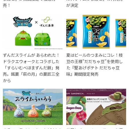
売！
が決定
ずんだスライムが あらわれた！
夏はビールのつまみにコレ！枝
ドラクエウォークとコラボした
豆の王様”だだちゃ豆”を使用し
「すらいむべほまずんだ餅」発
た『堅あげポテト だだちゃ豆
売。銘菓「萩の月」の菓匠三全
味』期間限定発売
から