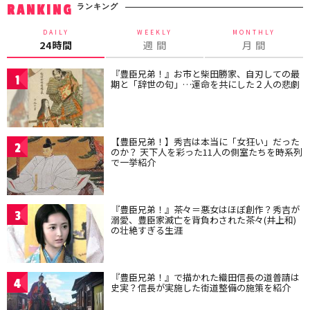
ランキング
RANKING
DAILY
WEEKLY
MONTHLY
24時間
週 間
月 間
『豊臣兄弟！』お市と柴田勝家、自刃しての最
1
期と「辞世の句」…運命を共にした２人の悲劇
【豊臣兄弟！】秀吉は本当に「女狂い」だった
2
のか？ 天下人を彩った11人の側室たちを時系列
で一挙紹介
『豊臣兄弟！』茶々＝悪女はほぼ創作？秀吉が
3
溺愛、豊臣家滅亡を背負わされた茶々(井上和)
の壮絶すぎる生涯
『豊臣兄弟！』で描かれた織田信長の道普請は
4
史実？信長が実施した街道整備の施策を紹介