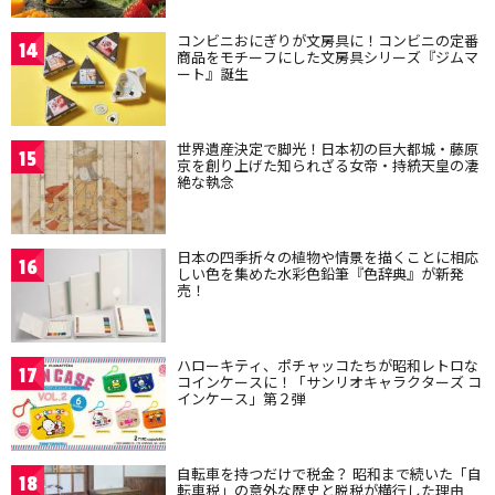
コンビニおにぎりが文房具に！コンビニの定番
14
商品をモチーフにした文房具シリーズ『ジムマ
ート』誕生
世界遺産決定で脚光！日本初の巨大都城・藤原
15
京を創り上げた知られざる女帝・持統天皇の凄
絶な執念
日本の四季折々の植物や情景を描くことに相応
16
しい色を集めた水彩色鉛筆『色辞典』が新発
売！
ハローキティ、ポチャッコたちが昭和レトロな
17
コインケースに！「サンリオキャラクターズ コ
インケース」第２弾
自転車を持つだけで税金？ 昭和まで続いた「自
18
転車税」の意外な歴史と脱税が横行した理由