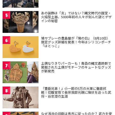
あの装飾は「炎」ではない？縄文時代の国宝・
5
火焔型土器、5000年前の人々が刻んだ謎とデザ
インの秘密
鳩サブレーの豊島屋が『鳩の日』（8月10日）
6
限定グッズ詳細を発表！今年はシリコンポーチ
「はとっこ」
土偶なりきりパーカーも！青森の縄文遺跡群で
7
発掘された土偶がモチーフのキュートなグッズ
が新発売
『豊臣兄弟！』小一郎の5万の大軍に徹底抗
8
戦！切腹覚悟で長宗我部元親に降伏を迫った武
将・谷忠澄の生涯
なぜ浅井の旧臣は秀吉に従ったのか？ 武力を使