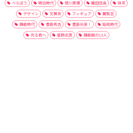
べらぼう
明治時代
徳川家康
織田信長
抹茶
デザイン
文房具
フィギュア
展覧会
鎌倉時代
豊臣秀吉
豊臣兄弟！
昭和時代
光る君へ
葛飾北斎
鎌倉殿の13人