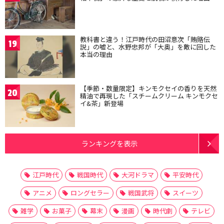
教科書と違う！江戸時代の田沼意次「賄賂伝
19
説」の嘘と、水野忠邦が「大奥」を敵に回した
本当の理由
【季節・数量限定】キンモクセイの香りを天然
20
精油で再現した「スチームクリーム キンモクセ
イ&茶」新登場
ランキングを表示
江戸時代
戦国時代
大河ドラマ
平安時代
アニメ
ロングセラー
戦国武将
スイーツ
雑学
お菓子
幕末
漫画
時代劇
テレビ