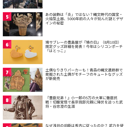
あの装飾は「炎」ではない？縄文時代の国宝・
5
火焔型土器、5000年前の人々が刻んだ謎とデザ
インの秘密
鳩サブレーの豊島屋が『鳩の日』（8月10日）
6
限定グッズ詳細を発表！今年はシリコンポーチ
「はとっこ」
土偶なりきりパーカーも！青森の縄文遺跡群で
7
発掘された土偶がモチーフのキュートなグッズ
が新発売
『豊臣兄弟！』小一郎の5万の大軍に徹底抗
8
戦！切腹覚悟で長宗我部元親に降伏を迫った武
将・谷忠澄の生涯
なぜ浅井の旧臣は秀吉に従ったのか？ 武力を使