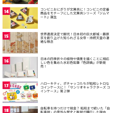
コンビニおにぎりが文房具に！コンビニの定番
14
商品をモチーフにした文房具シリーズ『ジムマ
ート』誕生
世界遺産決定で脚光！日本初の巨大都城・藤原
15
京を創り上げた知られざる女帝・持統天皇の凄
絶な執念
日本の四季折々の植物や情景を描くことに相応
16
しい色を集めた水彩色鉛筆『色辞典』が新発
売！
ハローキティ、ポチャッコたちが昭和レトロな
17
コインケースに！「サンリオキャラクターズ コ
インケース」第２弾
自転車を持つだけで税金？ 昭和まで続いた「自
18
転車税」の意外な歴史と脱税が横行した理由