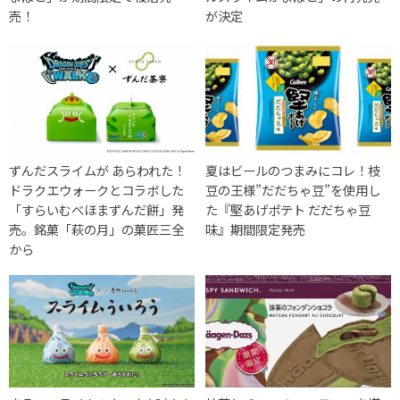
売！
が決定
ずんだスライムが あらわれた！
夏はビールのつまみにコレ！枝
ドラクエウォークとコラボした
豆の王様”だだちゃ豆”を使用し
「すらいむべほまずんだ餅」発
た『堅あげポテト だだちゃ豆
売。銘菓「萩の月」の菓匠三全
味』期間限定発売
から