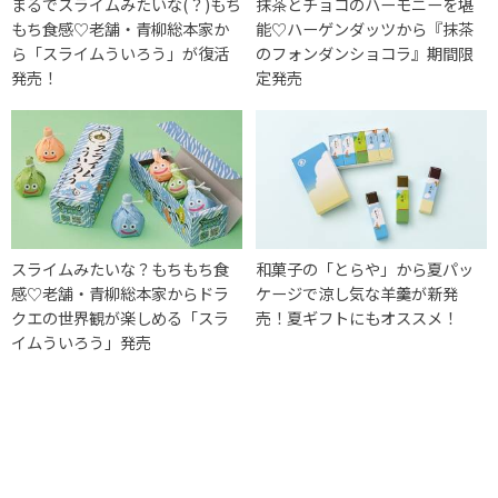
まるでスライムみたいな(？)もち
抹茶とチョコのハーモニーを堪
もち食感♡老舗・青柳総本家か
能♡ハーゲンダッツから『抹茶
ら「スライムういろう」が復活
のフォンダンショコラ』期間限
発売！
定発売
スライムみたいな？もちもち食
和菓子の「とらや」から夏パッ
感♡老舗・青柳総本家からドラ
ケージで涼し気な羊羹が新発
クエの世界観が楽しめる「スラ
売！夏ギフトにもオススメ！
イムういろう」発売