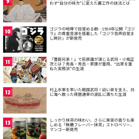
9
わず“自分の味方”に変えた裏工作の技法とは
ゴジラの咆哮で目覚める朝…1954年公開『ゴジ
10
ラ』の貴重音源を搭載した「ゴジラ音声目覚ま
し時計」が新発売
『豊臣兄弟！』で萩原護が演じる武将・小堀正
11
次とは？秀長・秀吉・家康が重用、“出家を重
ねた実務派”の生涯
村上水軍を率いた戦国武将！幼い弟を支え、共
12
に海へ散った得居通幸の波乱に満ちた生涯
しっかり抹茶の味わい、さらに果実の香りも楽
13
しめる「無糖フレーバー抹茶」ストロベリー、
マンゴー新発売