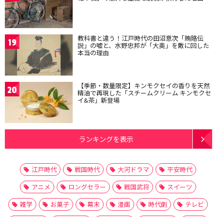
教科書と違う！江戸時代の田沼意次「賄賂伝
19
説」の嘘と、水野忠邦が「大奥」を敵に回した
本当の理由
【季節・数量限定】キンモクセイの香りを天然
20
精油で再現した「スチームクリーム キンモクセ
イ&茶」新登場
ランキングを表示
江戸時代
戦国時代
大河ドラマ
平安時代
アニメ
ロングセラー
戦国武将
スイーツ
雑学
お菓子
幕末
漫画
時代劇
テレビ