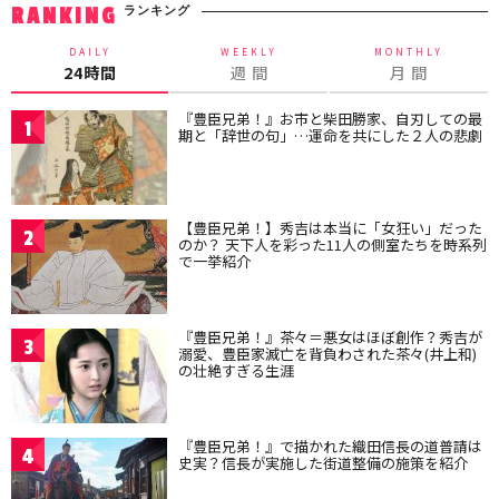
ランキング
RANKING
DAILY
WEEKLY
MONTHLY
24時間
週 間
月 間
『豊臣兄弟！』お市と柴田勝家、自刃しての最
1
期と「辞世の句」…運命を共にした２人の悲劇
【豊臣兄弟！】秀吉は本当に「女狂い」だった
2
のか？ 天下人を彩った11人の側室たちを時系列
で一挙紹介
『豊臣兄弟！』茶々＝悪女はほぼ創作？秀吉が
3
溺愛、豊臣家滅亡を背負わされた茶々(井上和)
の壮絶すぎる生涯
『豊臣兄弟！』で描かれた織田信長の道普請は
4
史実？信長が実施した街道整備の施策を紹介