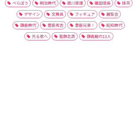
べらぼう
明治時代
徳川家康
織田信長
抹茶
デザイン
文房具
フィギュア
展覧会
鎌倉時代
豊臣秀吉
豊臣兄弟！
昭和時代
光る君へ
葛飾北斎
鎌倉殿の13人