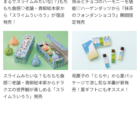
まるでスライムみたいな(？)もち
抹茶とチョコのハーモニーを堪
もち食感♡老舗・青柳総本家か
能♡ハーゲンダッツから『抹茶
ら「スライムういろう」が復活
のフォンダンショコラ』期間限
発売！
定発売
スライムみたいな？もちもち食
和菓子の「とらや」から夏パッ
感♡老舗・青柳総本家からドラ
ケージで涼し気な羊羹が新発
クエの世界観が楽しめる「スラ
売！夏ギフトにもオススメ！
イムういろう」発売