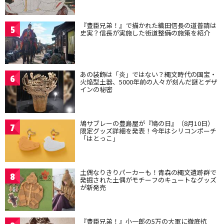
『豊臣兄弟！』で描かれた織田信長の道普請は
5
史実？信長が実施した街道整備の施策を紹介
あの装飾は「炎」ではない？縄文時代の国宝・
6
火焔型土器、5000年前の人々が刻んだ謎とデザ
インの秘密
鳩サブレーの豊島屋が『鳩の日』（8月10日）
7
限定グッズ詳細を発表！今年はシリコンポーチ
「はとっこ」
土偶なりきりパーカーも！青森の縄文遺跡群で
8
発掘された土偶がモチーフのキュートなグッズ
が新発売
『豊臣兄弟！』小一郎の5万の大軍に徹底抗