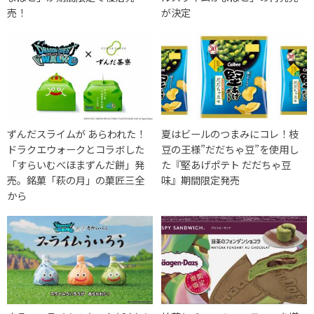
売！
が決定
ずんだスライムが あらわれた！
夏はビールのつまみにコレ！枝
ドラクエウォークとコラボした
豆の王様”だだちゃ豆”を使用し
「すらいむべほまずんだ餅」発
た『堅あげポテト だだちゃ豆
売。銘菓「萩の月」の菓匠三全
味』期間限定発売
から