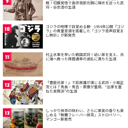
9
戦！切腹覚悟で長宗我部元親に降伏を迫った武
将・谷忠澄の生涯
ゴジラの咆哮で目覚める朝…1954年公開『ゴジ
10
ラ』の貴重音源を搭載した「ゴジラ音声目覚ま
し時計」が新発売
村上水軍を率いた戦国武将！幼い弟を支え、共
11
に海へ散った得居通幸の波乱に満ちた生涯
『豊臣兄弟！』で萩原護が演じる武将・小堀正
12
次とは？秀長・秀吉・家康が重用、“出家を重
ねた実務派”の生涯
しっかり抹茶の味わい、さらに果実の香りも楽
13
しめる「無糖フレーバー抹茶」ストロベリー、
マンゴー新発売