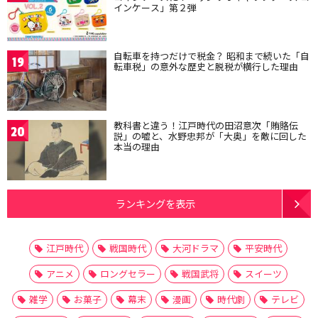
インケース」第２弾
自転車を持つだけで税金？ 昭和まで続いた「自
19
転車税」の意外な歴史と脱税が横行した理由
教科書と違う！江戸時代の田沼意次「賄賂伝
20
説」の嘘と、水野忠邦が「大奥」を敵に回した
本当の理由
ランキングを表示
江戸時代
戦国時代
大河ドラマ
平安時代
アニメ
ロングセラー
戦国武将
スイーツ
雑学
お菓子
幕末
漫画
時代劇
テレビ