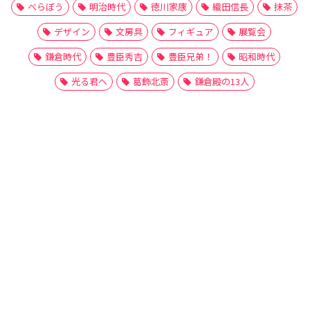
べらぼう
明治時代
徳川家康
織田信長
抹茶
デザイン
文房具
フィギュア
展覧会
鎌倉時代
豊臣秀吉
豊臣兄弟！
昭和時代
光る君へ
葛飾北斎
鎌倉殿の13人