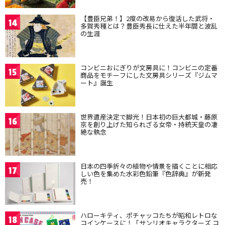
【豊臣兄弟！】2度の改易から復活した武将・
14
多賀秀種とは？豊臣秀長に仕えた半年間と波乱
の生涯
コンビニおにぎりが文房具に！コンビニの定番
15
商品をモチーフにした文房具シリーズ『ジムマ
ート』誕生
世界遺産決定で脚光！日本初の巨大都城・藤原
16
京を創り上げた知られざる女帝・持統天皇の凄
絶な執念
日本の四季折々の植物や情景を描くことに相応
17
しい色を集めた水彩色鉛筆『色辞典』が新発
売！
ハローキティ、ポチャッコたちが昭和レトロな
18
コインケースに！「サンリオキャラクターズ コ