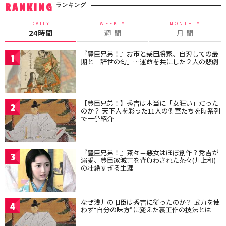
ランキング
RANKING
DAILY
WEEKLY
MONTHLY
24時間
週 間
月 間
『豊臣兄弟！』お市と柴田勝家、自刃しての最
1
期と「辞世の句」…運命を共にした２人の悲劇
【豊臣兄弟！】秀吉は本当に「女狂い」だった
2
のか？ 天下人を彩った11人の側室たちを時系列
で一挙紹介
『豊臣兄弟！』茶々＝悪女はほぼ創作？秀吉が
3
溺愛、豊臣家滅亡を背負わされた茶々(井上和)
の壮絶すぎる生涯
なぜ浅井の旧臣は秀吉に従ったのか？ 武力を使
4
わず“自分の味方”に変えた裏工作の技法とは