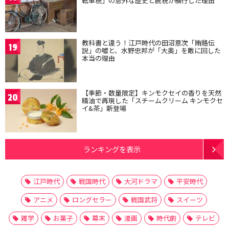
転車税」の意外な歴史と脱税が横行した理由
教科書と違う！江戸時代の田沼意次「賄賂伝
19
説」の嘘と、水野忠邦が「大奥」を敵に回した
本当の理由
【季節・数量限定】キンモクセイの香りを天然
20
精油で再現した「スチームクリーム キンモクセ
イ&茶」新登場
ランキングを表示
江戸時代
戦国時代
大河ドラマ
平安時代
アニメ
ロングセラー
戦国武将
スイーツ
雑学
お菓子
幕末
漫画
時代劇
テレビ