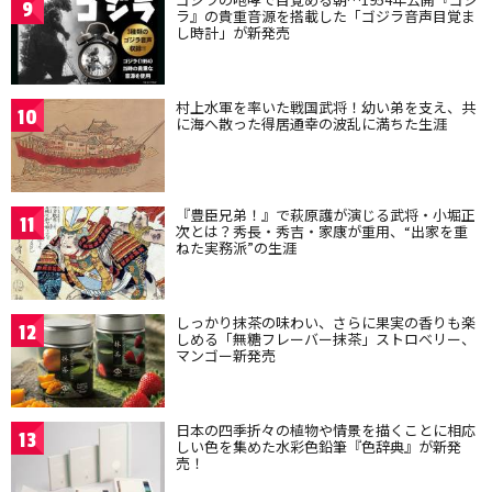
9
ラ』の貴重音源を搭載した「ゴジラ音声目覚ま
し時計」が新発売
村上水軍を率いた戦国武将！幼い弟を支え、共
10
に海へ散った得居通幸の波乱に満ちた生涯
『豊臣兄弟！』で萩原護が演じる武将・小堀正
11
次とは？秀長・秀吉・家康が重用、“出家を重
ねた実務派”の生涯
しっかり抹茶の味わい、さらに果実の香りも楽
12
しめる「無糖フレーバー抹茶」ストロベリー、
マンゴー新発売
日本の四季折々の植物や情景を描くことに相応
13
しい色を集めた水彩色鉛筆『色辞典』が新発
売！