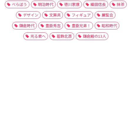
べらぼう
明治時代
徳川家康
織田信長
抹茶
デザイン
文房具
フィギュア
展覧会
鎌倉時代
豊臣秀吉
豊臣兄弟！
昭和時代
光る君へ
葛飾北斎
鎌倉殿の13人