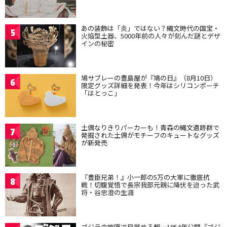
あの装飾は「炎」ではない？縄文時代の国宝・
5
火焔型土器、5000年前の人々が刻んだ謎とデザ
インの秘密
鳩サブレーの豊島屋が『鳩の日』（8月10日）
6
限定グッズ詳細を発表！今年はシリコンポーチ
「はとっこ」
土偶なりきりパーカーも！青森の縄文遺跡群で
7
発掘された土偶がモチーフのキュートなグッズ
が新発売
『豊臣兄弟！』小一郎の5万の大軍に徹底抗
8
戦！切腹覚悟で長宗我部元親に降伏を迫った武
将・谷忠澄の生涯
ゴジラの咆哮で目覚める朝…1954年公開『ゴジ