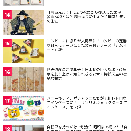
【豊臣兄弟！】2度の改易から復活した武将・
14
多賀秀種とは？豊臣秀長に仕えた半年間と波乱
の生涯
コンビニおにぎりが文房具に！コンビニの定番
15
商品をモチーフにした文房具シリーズ『ジムマ
ート』誕生
世界遺産決定で脚光！日本初の巨大都城・藤原
16
京を創り上げた知られざる女帝・持統天皇の凄
絶な執念
ハローキティ、ポチャッコたちが昭和レトロな
17
コインケースに！「サンリオキャラクターズ コ
インケース」第２弾
自転車を持つだけで税金？ 昭和まで続いた「自
18