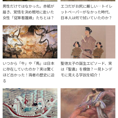
男性だけではなかった。赤紙が
エコだがお尻に厳しい…トイレ
届き、覚悟を決め戦地に赴いた
ットペーパーがなかった時代、
女性「従軍看護婦」たちとは？
日本人は何で拭いていたのか？
いつから「牛」や「馬」は日本
聖徳太子の誕生エピソード、実
に存在していたのか？実は驚く
は『聖書』を模倣？一見トンデ
ほど古かった！両者の歴史に迫
モに見える学説を紹介！
る