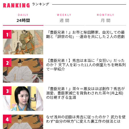
ランキング
RANKING
DAILY
WEEKLY
MONTHLY
24時間
週 間
月 間
『豊臣兄弟！』お市と柴田勝家、自刃しての最
1
期と「辞世の句」…運命を共にした２人の悲劇
【豊臣兄弟！】秀吉は本当に「女狂い」だった
2
のか？ 天下人を彩った11人の側室たちを時系列
で一挙紹介
『豊臣兄弟！』茶々＝悪女はほぼ創作？秀吉が
3
溺愛、豊臣家滅亡を背負わされた茶々(井上和)
の壮絶すぎる生涯
なぜ浅井の旧臣は秀吉に従ったのか？ 武力を使
4
わず“自分の味方”に変えた裏工作の技法とは