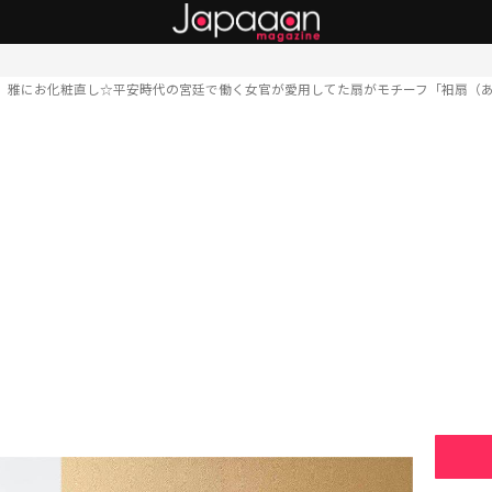
雅にお化粧直し☆平安時代の宮廷で働く女官が愛用してた扇がモチーフ「衵扇（