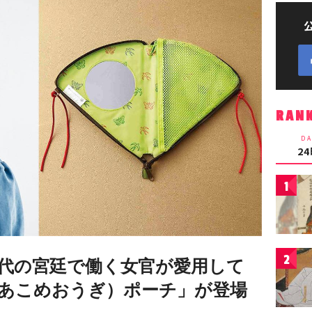
RAN
DA
2
1
2
代の宮廷で働く女官が愛用して
あこめおうぎ）ポーチ」が登場