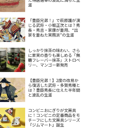
涯
『豊臣兄弟！』で萩原護が演
じる武将・小堀正次とは？秀
長・秀吉・家康が重用、“出
家を重ねた実務派”の生涯
しっかり抹茶の味わい、さら
に果実の香りも楽しめる「無
糖フレーバー抹茶」ストロベ
リー、マンゴー新発売
【豊臣兄弟！】2度の改易か
ら復活した武将・多賀秀種と
は？豊臣秀長に仕えた半年間
と波乱の生涯
コンビニおにぎりが文房具
に！コンビニの定番商品をモ
チーフにした文房具シリーズ
『ジムマート』誕生