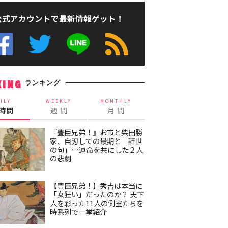
公式アカウントで最新情報ゲット！
ランキング
KING
ILY
WEEKLY
MONTHLY
4時間
週 間
月 間
『豊臣兄弟！』お市と柴田勝
家、自刃しての最期と「辞世
の句」…運命を共にした２人
の悲劇
【豊臣兄弟！】秀吉は本当に
「女狂い」だったのか？ 天下
人を彩った11人の側室たちを
時系列で一挙紹介