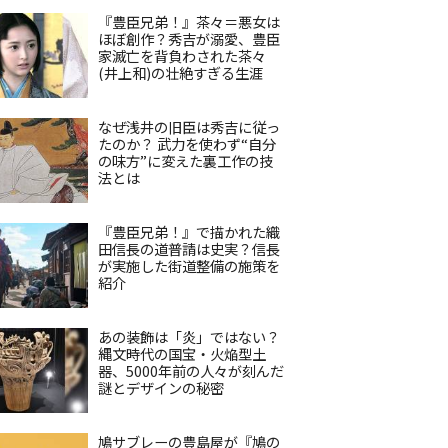
『豊臣兄弟！』茶々＝悪女は
ほぼ創作？秀吉が溺愛、豊臣
家滅亡を背負わされた茶々
(井上和)の壮絶すぎる生涯
なぜ浅井の旧臣は秀吉に従っ
たのか？ 武力を使わず“自分
の味方”に変えた裏工作の技
法とは
『豊臣兄弟！』で描かれた織
田信長の道普請は史実？信長
が実施した街道整備の施策を
紹介
あの装飾は「炎」ではない？
縄文時代の国宝・火焔型土
器、5000年前の人々が刻んだ
謎とデザインの秘密
鳩サブレーの豊島屋が『鳩の