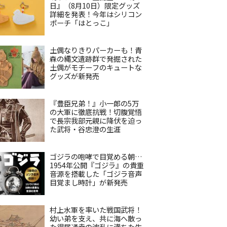
日』（8月10日）限定グッズ
詳細を発表！今年はシリコン
ポーチ「はとっこ」
土偶なりきりパーカーも！青
森の縄文遺跡群で発掘された
土偶がモチーフのキュートな
グッズが新発売
『豊臣兄弟！』小一郎の5万
の大軍に徹底抗戦！切腹覚悟
で長宗我部元親に降伏を迫っ
た武将・谷忠澄の生涯
ゴジラの咆哮で目覚める朝…
1954年公開『ゴジラ』の貴重
音源を搭載した「ゴジラ音声
目覚まし時計」が新発売
村上水軍を率いた戦国武将！
幼い弟を支え、共に海へ散っ
た得居通幸の波乱に満ちた生