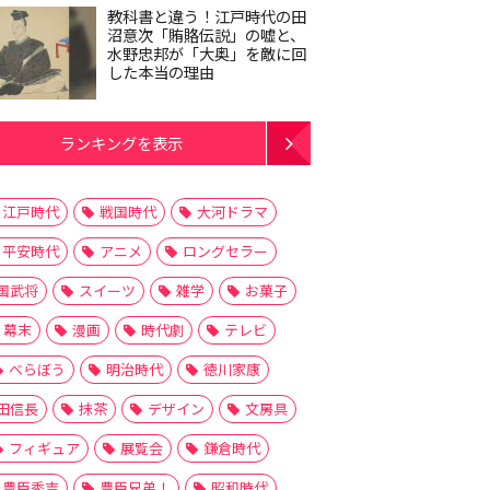
教科書と違う！江戸時代の田
沼意次「賄賂伝説」の嘘と、
水野忠邦が「大奥」を敵に回
した本当の理由
ランキングを表示
江戸時代
戦国時代
大河ドラマ
平安時代
アニメ
ロングセラー
国武将
スイーツ
雑学
お菓子
幕末
漫画
時代劇
テレビ
べらぼう
明治時代
徳川家康
田信長
抹茶
デザイン
文房具
フィギュア
展覧会
鎌倉時代
豊臣秀吉
豊臣兄弟！
昭和時代