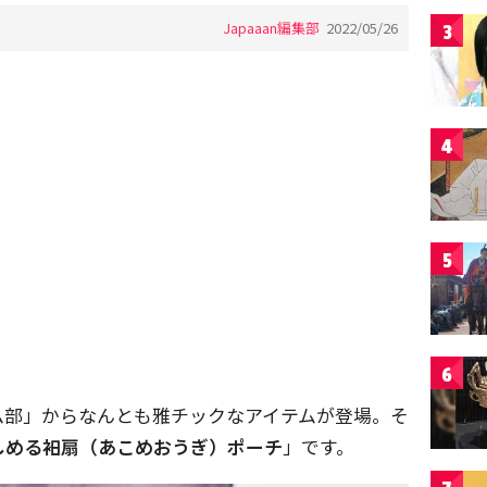
Japaaan編集部
2022/05/26
3
4
5
6
ム部」からなんとも雅チックなアイテムが登場。そ
しめる衵扇（あこめおうぎ）ポーチ
」です。