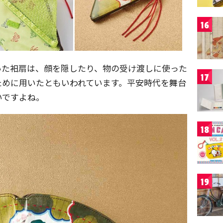
16
いた衵扇は、顔を隠したり、物の受け渡しに使った
17
ために用いたともいわれています。平安時代を舞台
いですよね。
18
19