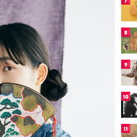
7
8
9
10
11