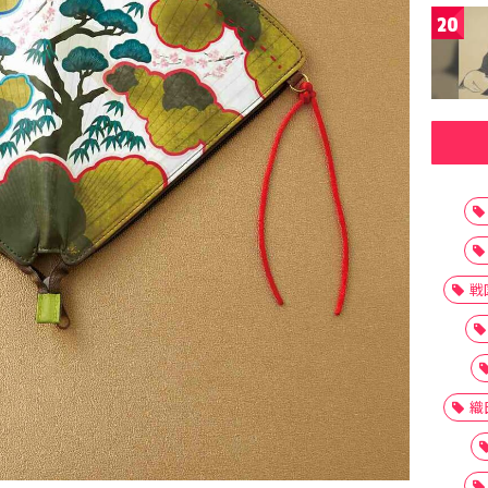
20
戦
織