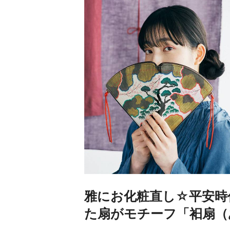
雅にお化粧直し☆平安時
た扇がモチーフ「衵扇（