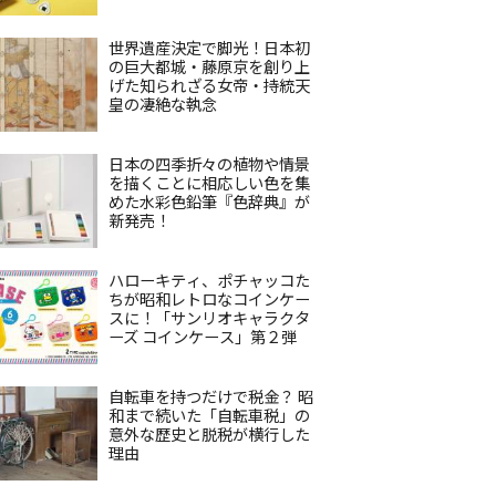
世界遺産決定で脚光！日本初
の巨大都城・藤原京を創り上
げた知られざる女帝・持統天
皇の凄絶な執念
日本の四季折々の植物や情景
を描くことに相応しい色を集
めた水彩色鉛筆『色辞典』が
新発売！
ハローキティ、ポチャッコた
ちが昭和レトロなコインケー
スに！「サンリオキャラクタ
ーズ コインケース」第２弾
自転車を持つだけで税金？ 昭
和まで続いた「自転車税」の
意外な歴史と脱税が横行した
理由