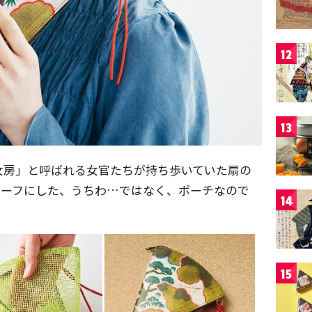
12
13
女房」と呼ばれる女官たちが持ち歩いていた扇の
チーフにした、うちわ…ではなく、ポーチなので
14
15