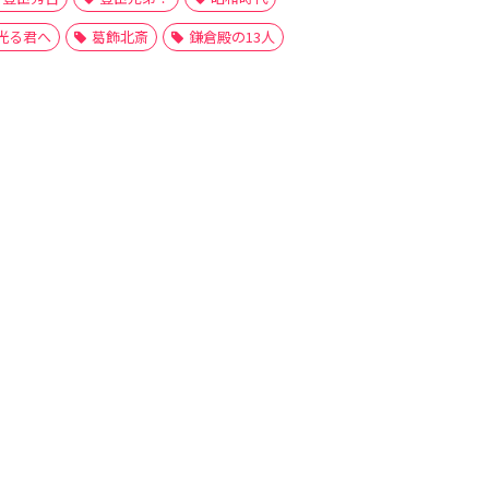
光る君へ
葛飾北斎
鎌倉殿の13人