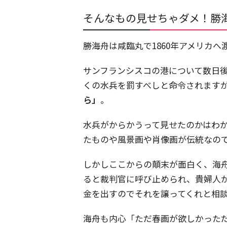
そんなもの見せちゃダメ！勝
勝海舟は咸臨丸で1860年アメリカへ
サンフランシスコの港について数日
くの水兵を罰すべしと命令されます
ら」
。
水兵がからかうって見せたのかはわ
たものや風景画や肖像画が伝統なの
しかしここからの顛末が面白く、海
ると裁判官に呼び止められ、貴婦人
金を出すのでそれを譲ってくれと相
海舟も内心「ただ春画が欲しかった