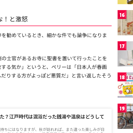
16
な！と激怒
渉を勧めているとき、細かな件でも論争になりま
17
側の士官があるお寺に聖書を置いて行ったことを
教する気か」というと、ペリーは「日本人が春画
んだりする方がよっぽど悪質だ」と言い返したそう
18
19
た？江戸時代は混浴だった銭湯や温泉はどうして
気持ちにはなりますが、秋が訪れれば、また違った楽しみが日