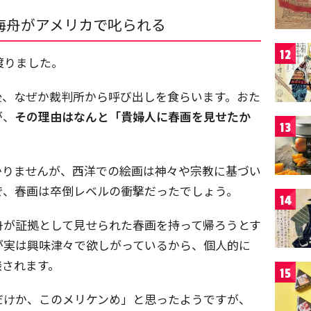
海舟がアメリカで叱られる
12
渡りました。
後、なぜか裁判所から呼び出しを食らいます。おた
が、
その理由はなんと「貴婦人に春画を見せたか
13
かりませんが、西洋での絵画は神々や宗教に基づい
で、春画は卒倒レベルの衝撃だったでしょう。
14
舟が証拠として見せられた春画を持って帰ろうとす
が実は興味津々で欲しがっているから、個人的に
談されます。
15
だけか、このメリケンめ」と思ったようですが、