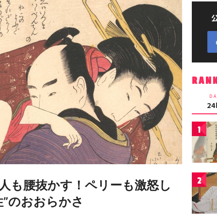
RAN
DA
2
1
2
人も腰抜かす！ペリーも激怒し
性”のおおらかさ