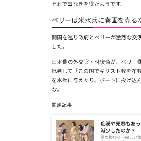
それで事なきを得たようです。
ペリーは米水兵に春画を売る
開国を巡り政府とペリーが激烈な交
した。
日本側の外交官・林復斎が、ペリー
批判して「この国でキリスト教を布
を水兵に与えたり、ボートに投げ込
な。
関連記事
痴漢や売春もあっ
減少したのか？
夏の終わり…寂しい