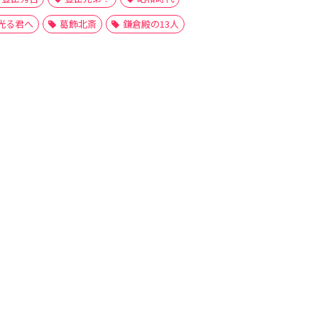
光る君へ
葛飾北斎
鎌倉殿の13人