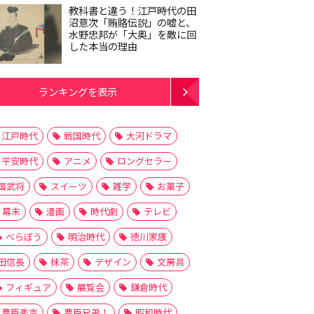
教科書と違う！江戸時代の田
沼意次「賄賂伝説」の嘘と、
水野忠邦が「大奥」を敵に回
した本当の理由
ランキングを表示
江戸時代
戦国時代
大河ドラマ
平安時代
アニメ
ロングセラー
国武将
スイーツ
雑学
お菓子
幕末
漫画
時代劇
テレビ
べらぼう
明治時代
徳川家康
田信長
抹茶
デザイン
文房具
フィギュア
展覧会
鎌倉時代
豊臣秀吉
豊臣兄弟！
昭和時代