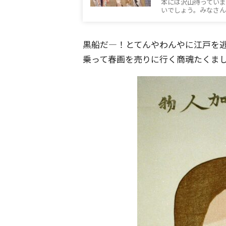
本には沢山待ってい
いでしょう。みなさ
黒船だ―！とてんやわんやに江戸を
乗って春画を売りに行く商魂たくま