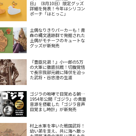
日』（8月10日）限定グッズ
詳細を発表！今年はシリコン
ポーチ「はとっこ」
土偶なりきりパーカーも！青
森の縄文遺跡群で発掘された
土偶がモチーフのキュートな
グッズが新発売
『豊臣兄弟！』小一郎の5万
の大軍に徹底抗戦！切腹覚悟
で長宗我部元親に降伏を迫っ
た武将・谷忠澄の生涯
ゴジラの咆哮で目覚める朝…
1954年公開『ゴジラ』の貴重
音源を搭載した「ゴジラ音声
目覚まし時計」が新発売
村上水軍を率いた戦国武将！
幼い弟を支え、共に海へ散っ
た得居通幸の波乱に満ちた生