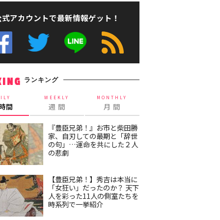
公式アカウントで最新情報ゲット！
ランキング
KING
ILY
WEEKLY
MONTHLY
4時間
週 間
月 間
『豊臣兄弟！』お市と柴田勝
家、自刃しての最期と「辞世
の句」…運命を共にした２人
の悲劇
【豊臣兄弟！】秀吉は本当に
「女狂い」だったのか？ 天下
人を彩った11人の側室たちを
時系列で一挙紹介