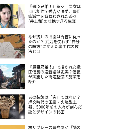
『豊臣兄弟！』茶々＝悪女は
ほぼ創作？秀吉が溺愛、豊臣
家滅亡を背負わされた茶々
(井上和)の壮絶すぎる生涯
なぜ浅井の旧臣は秀吉に従っ
たのか？ 武力を使わず“自分
の味方”に変えた裏工作の技
法とは
『豊臣兄弟！』で描かれた織
田信長の道普請は史実？信長
が実施した街道整備の施策を
紹介
あの装飾は「炎」ではない？
縄文時代の国宝・火焔型土
器、5000年前の人々が刻んだ
謎とデザインの秘密
鳩サブレーの豊島屋が『鳩の