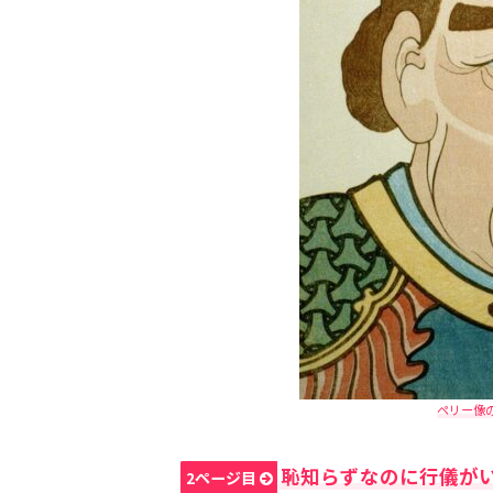
ペリー像の
恥知らずなのに行儀が
2ページ目