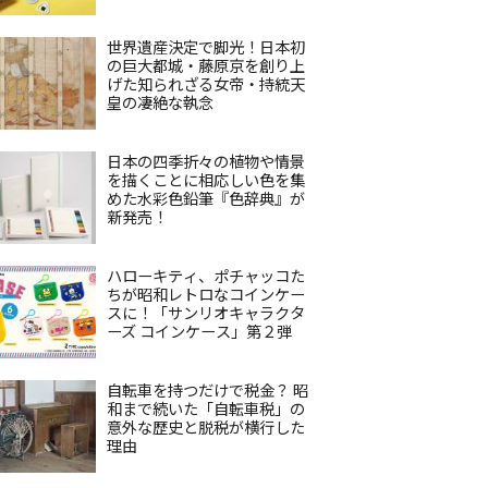
世界遺産決定で脚光！日本初
の巨大都城・藤原京を創り上
げた知られざる女帝・持統天
皇の凄絶な執念
日本の四季折々の植物や情景
を描くことに相応しい色を集
めた水彩色鉛筆『色辞典』が
新発売！
ハローキティ、ポチャッコた
ちが昭和レトロなコインケー
スに！「サンリオキャラクタ
ーズ コインケース」第２弾
自転車を持つだけで税金？ 昭
和まで続いた「自転車税」の
意外な歴史と脱税が横行した
理由