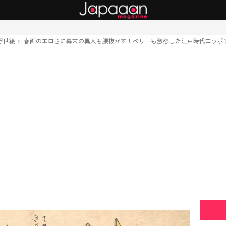
浮世絵
春画のエロさに幕末の異人も腰抜かす！ペリーも激怒した江戸時代ニッポン