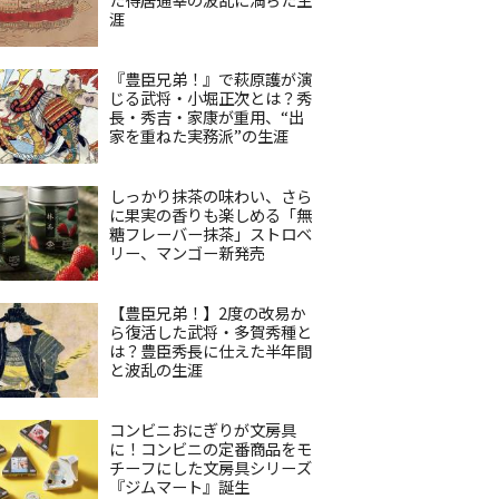
涯
『豊臣兄弟！』で萩原護が演
じる武将・小堀正次とは？秀
長・秀吉・家康が重用、“出
家を重ねた実務派”の生涯
しっかり抹茶の味わい、さら
に果実の香りも楽しめる「無
糖フレーバー抹茶」ストロベ
リー、マンゴー新発売
【豊臣兄弟！】2度の改易か
ら復活した武将・多賀秀種と
は？豊臣秀長に仕えた半年間
と波乱の生涯
コンビニおにぎりが文房具
に！コンビニの定番商品をモ
チーフにした文房具シリーズ
『ジムマート』誕生