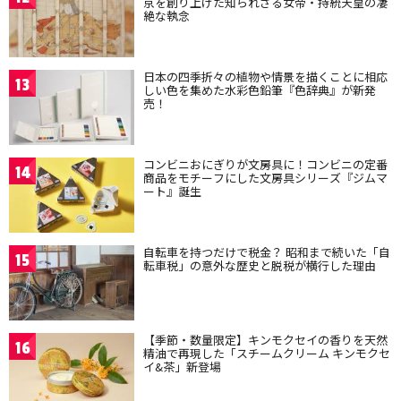
京を創り上げた知られざる女帝・持統天皇の凄
絶な執念
日本の四季折々の植物や情景を描くことに相応
13
しい色を集めた水彩色鉛筆『色辞典』が新発
売！
コンビニおにぎりが文房具に！コンビニの定番
14
商品をモチーフにした文房具シリーズ『ジムマ
ート』誕生
自転車を持つだけで税金？ 昭和まで続いた「自
15
転車税」の意外な歴史と脱税が横行した理由
【季節・数量限定】キンモクセイの香りを天然
16
精油で再現した「スチームクリーム キンモクセ
イ&茶」新登場