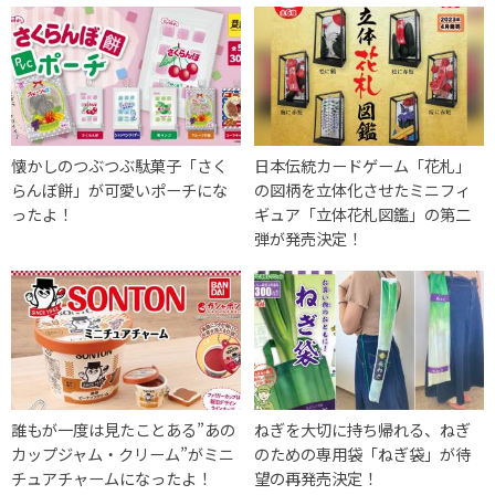
懐かしのつぶつぶ駄菓子「さく
日本伝統カードゲーム「花札」
らんぼ餅」が可愛いポーチにな
の図柄を立体化させたミニフィ
ったよ！
ギュア「立体花札図鑑」の第二
弾が発売決定！
誰もが一度は見たことある”あの
ねぎを大切に持ち帰れる、ねぎ
カップジャム・クリーム”がミニ
のための専用袋「ねぎ袋」が待
チュアチャームになったよ！
望の再発売決定！