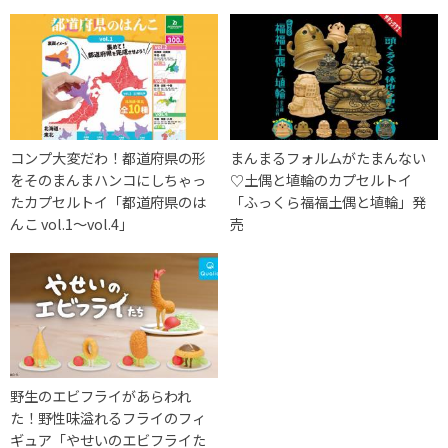
コンプ大変だわ！都道府県の形
まんまるフォルムがたまんない
をそのまんまハンコにしちゃっ
♡土偶と埴輪のカプセルトイ
たカプセルトイ「都道府県のは
「ふっくら福福土偶と埴輪」発
んこ vol.1～vol.4」
売
‪‎野生のエビフライがあらわれ
た‬！野性味溢れるフライのフィ
ギュア「やせいのエビフライた