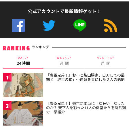
公式アカウントで最新情報ゲット！
ランキング
RANKING
DAILY
WEEKLY
MONTHLY
24時間
週 間
月 間
『豊臣兄弟！』お市と柴田勝家、自刃しての最
1
期と「辞世の句」…運命を共にした２人の悲劇
【豊臣兄弟！】秀吉は本当に「女狂い」だった
2
のか？ 天下人を彩った11人の側室たちを時系列
で一挙紹介