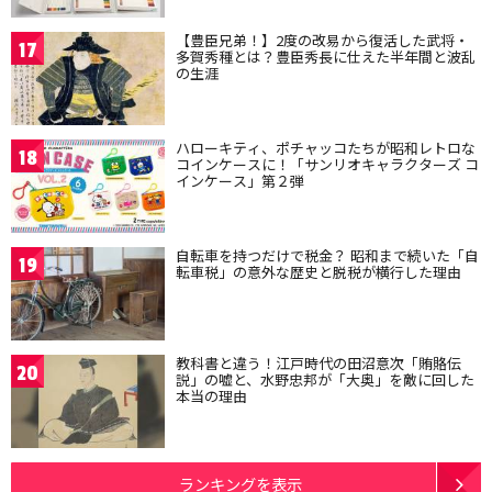
【豊臣兄弟！】2度の改易から復活した武将・
17
多賀秀種とは？豊臣秀長に仕えた半年間と波乱
の生涯
ハローキティ、ポチャッコたちが昭和レトロな
18
コインケースに！「サンリオキャラクターズ コ
インケース」第２弾
自転車を持つだけで税金？ 昭和まで続いた「自
19
転車税」の意外な歴史と脱税が横行した理由
教科書と違う！江戸時代の田沼意次「賄賂伝
20
説」の嘘と、水野忠邦が「大奥」を敵に回した
本当の理由
ランキングを表示