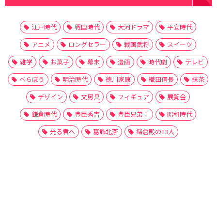
江戸時代
戦国時代
大河ドラマ
平安時代
アニメ
ロングセラー
戦国武将
スイーツ
雑学
お菓子
幕末
漫画
時代劇
テレビ
べらぼう
明治時代
徳川家康
織田信長
抹茶
デザイン
文房具
フィギュア
展覧会
鎌倉時代
豊臣秀吉
豊臣兄弟！
昭和時代
光る君へ
葛飾北斎
鎌倉殿の13人