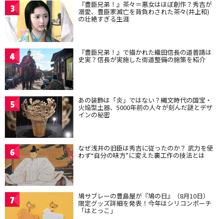
『豊臣兄弟！』茶々＝悪女はほぼ創作？秀吉が
3
溺愛、豊臣家滅亡を背負わされた茶々(井上和)
の壮絶すぎる生涯
『豊臣兄弟！』で描かれた織田信長の道普請は
4
史実？信長が実施した街道整備の施策を紹介
あの装飾は「炎」ではない？縄文時代の国宝・
5
火焔型土器、5000年前の人々が刻んだ謎とデザ
インの秘密
なぜ浅井の旧臣は秀吉に従ったのか？ 武力を使
6
わず“自分の味方”に変えた裏工作の技法とは
鳩サブレーの豊島屋が『鳩の日』（8月10日）
7
限定グッズ詳細を発表！今年はシリコンポーチ
「はとっこ」