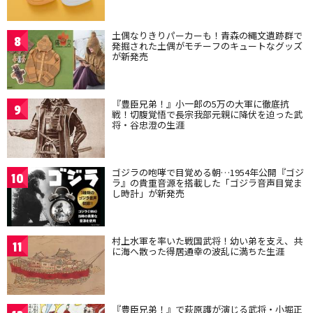
土偶なりきりパーカーも！青森の縄文遺跡群で
8
発掘された土偶がモチーフのキュートなグッズ
が新発売
『豊臣兄弟！』小一郎の5万の大軍に徹底抗
9
戦！切腹覚悟で長宗我部元親に降伏を迫った武
将・谷忠澄の生涯
ゴジラの咆哮で目覚める朝…1954年公開『ゴジ
10
ラ』の貴重音源を搭載した「ゴジラ音声目覚ま
し時計」が新発売
村上水軍を率いた戦国武将！幼い弟を支え、共
11
に海へ散った得居通幸の波乱に満ちた生涯
『豊臣兄弟！』で萩原護が演じる武将・小堀正