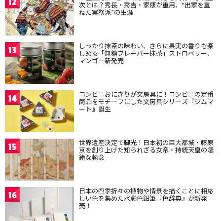
12
次とは？秀長・秀吉・家康が重用、“出家を重
ねた実務派”の生涯
しっかり抹茶の味わい、さらに果実の香りも楽
13
しめる「無糖フレーバー抹茶」ストロベリー、
マンゴー新発売
コンビニおにぎりが文房具に！コンビニの定番
14
商品をモチーフにした文房具シリーズ『ジムマ
ート』誕生
世界遺産決定で脚光！日本初の巨大都城・藤原
15
京を創り上げた知られざる女帝・持統天皇の凄
絶な執念
日本の四季折々の植物や情景を描くことに相応
16
しい色を集めた水彩色鉛筆『色辞典』が新発
売！