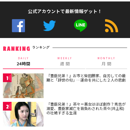
公式アカウントで最新情報ゲット！
ランキング
RANKING
DAILY
WEEKLY
MONTHLY
24時間
週 間
月 間
『豊臣兄弟！』お市と柴田勝家、自刃しての最
1
期と「辞世の句」…運命を共にした２人の悲劇
『豊臣兄弟！』茶々＝悪女はほぼ創作？秀吉が
2
溺愛、豊臣家滅亡を背負わされた茶々(井上和)
の壮絶すぎる生涯