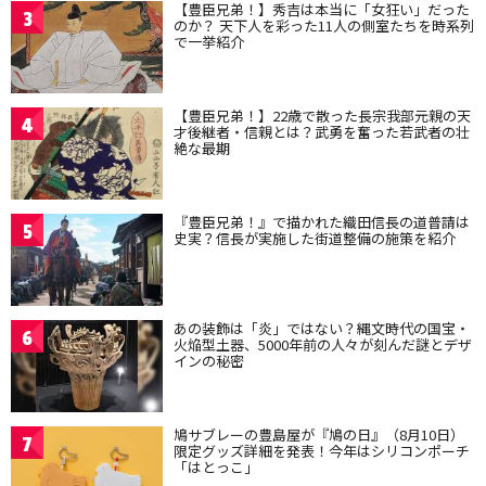
【豊臣兄弟！】秀吉は本当に「女狂い」だった
3
のか？ 天下人を彩った11人の側室たちを時系列
で一挙紹介
【豊臣兄弟！】22歳で散った長宗我部元親の天
4
才後継者・信親とは？武勇を奮った若武者の壮
絶な最期
『豊臣兄弟！』で描かれた織田信長の道普請は
5
史実？信長が実施した街道整備の施策を紹介
あの装飾は「炎」ではない？縄文時代の国宝・
6
火焔型土器、5000年前の人々が刻んだ謎とデザ
インの秘密
鳩サブレーの豊島屋が『鳩の日』（8月10日）
7
限定グッズ詳細を発表！今年はシリコンポーチ
「はとっこ」