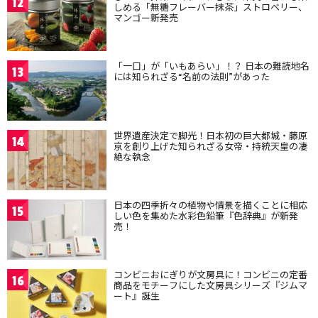
12
しめる「無糖フレーバー抹茶」ストロベリー、
マンゴー新発売
「一口」が「いもあらい」！？ 日本の難読地名
13
には知られざる“名前の法則”があった
世界遺産決定で脚光！日本初の巨大都城・藤原
14
京を創り上げた知られざる女帝・持統天皇の凄
絶な執念
日本の四季折々の植物や情景を描くことに相応
15
しい色を集めた水彩色鉛筆『色辞典』が新発
売！
コンビニおにぎりが文房具に！コンビニの定番
16
商品をモチーフにした文房具シリーズ『ジムマ
ート』誕生