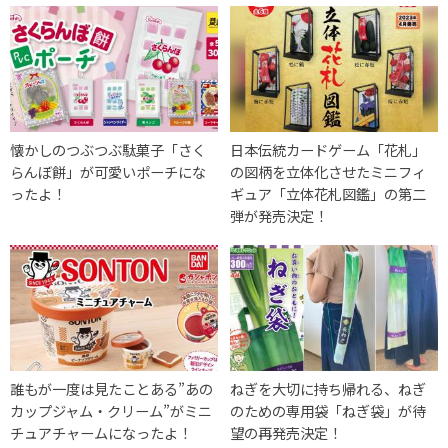
懐かしのつぶつぶ駄菓子「さく
日本伝統カードゲーム「花札」
らんぼ餅」が可愛いポーチにな
の図柄を立体化させたミニフィ
ったよ！
ギュア「立体花札図鑑」の第二
弾が発売決定！
誰もが一度は見たことある”あの
ねぎを大切に持ち帰れる、ねぎ
カップジャム・クリーム”がミニ
のための専用袋「ねぎ袋」が待
チュアチャームになったよ！
望の再発売決定！