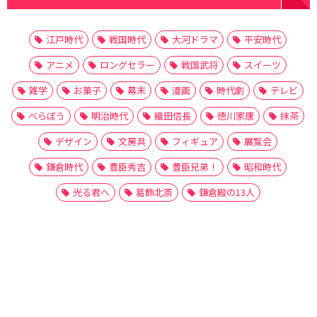
江戸時代
戦国時代
大河ドラマ
平安時代
アニメ
ロングセラー
戦国武将
スイーツ
雑学
お菓子
幕末
漫画
時代劇
テレビ
べらぼう
明治時代
織田信長
徳川家康
抹茶
デザイン
文房具
フィギュア
展覧会
鎌倉時代
豊臣秀吉
豊臣兄弟！
昭和時代
光る君へ
葛飾北斎
鎌倉殿の13人