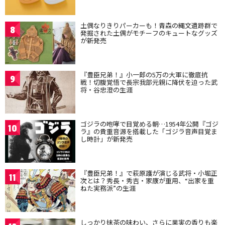
土偶なりきりパーカーも！青森の縄文遺跡群で
8
発掘された土偶がモチーフのキュートなグッズ
が新発売
『豊臣兄弟！』小一郎の5万の大軍に徹底抗
9
戦！切腹覚悟で長宗我部元親に降伏を迫った武
将・谷忠澄の生涯
ゴジラの咆哮で目覚める朝…1954年公開『ゴジ
10
ラ』の貴重音源を搭載した「ゴジラ音声目覚ま
し時計」が新発売
『豊臣兄弟！』で萩原護が演じる武将・小堀正
11
次とは？秀長・秀吉・家康が重用、“出家を重
ねた実務派”の生涯
しっかり抹茶の味わい、さらに果実の香りも楽