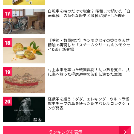
自転車を持つだけで税金？ 昭和まで続いた「自
17
転車税」の意外な歴史と脱税が横行した理由
【季節・数量限定】キンモクセイの香りを天然
18
精油で再現した「スチームクリーム キンモクセ
イ&茶」新登場
村上水軍を率いた戦国武将！幼い弟を支え、共
19
に海へ散った得居通幸の波乱に満ちた生涯
怪獣革を纏う！ダダ、エレキング…ウルトラ怪
20
獣モチーフの革を使った新アパレルコレクショ
ンが発表
ランキングを表示