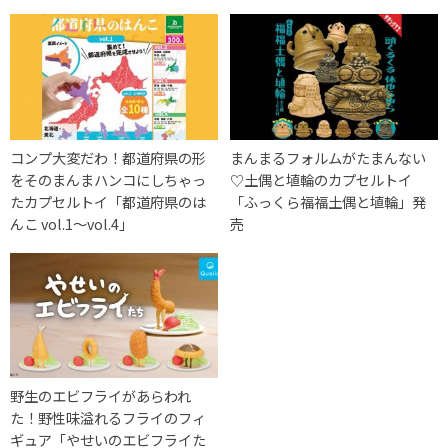
コンプ大変だわ！都道府県の形
まんまるフォルムがたまんない
をそのまんまハンコにしちゃっ
♡土偶と埴輪のカプセルトイ
たカプセルトイ「都道府県のは
「ふっくら福福土偶と埴輪」発
んこ vol.1～vol.4」
売
‪‎野生のエビフライがあらわれ
た‬！野性味溢れるフライのフィ
ギュア「やせいのエビフライた