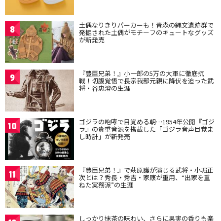
土偶なりきりパーカーも！青森の縄文遺跡群で
8
発掘された土偶がモチーフのキュートなグッズ
が新発売
『豊臣兄弟！』小一郎の5万の大軍に徹底抗
9
戦！切腹覚悟で長宗我部元親に降伏を迫った武
将・谷忠澄の生涯
ゴジラの咆哮で目覚める朝…1954年公開『ゴジ
10
ラ』の貴重音源を搭載した「ゴジラ音声目覚ま
し時計」が新発売
『豊臣兄弟！』で萩原護が演じる武将・小堀正
11
次とは？秀長・秀吉・家康が重用、“出家を重
ねた実務派”の生涯
しっかり抹茶の味わい、さらに果実の香りも楽