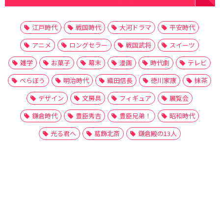
江戸時代
戦国時代
大河ドラマ
平安時代
アニメ
ロングセラー
戦国武将
スイーツ
雑学
お菓子
幕末
漫画
時代劇
テレビ
べらぼう
明治時代
織田信長
徳川家康
抹茶
デザイン
文房具
フィギュア
展覧会
鎌倉時代
豊臣秀吉
豊臣兄弟！
昭和時代
光る君へ
葛飾北斎
鎌倉殿の13人