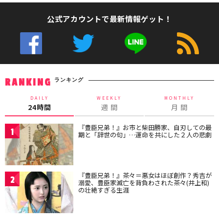
公式アカウントで最新情報ゲット！
ランキング
RANKING
DAILY
WEEKLY
MONTHLY
24時間
週 間
月 間
『豊臣兄弟！』お市と柴田勝家、自刃しての最
1
期と「辞世の句」…運命を共にした２人の悲劇
『豊臣兄弟！』茶々＝悪女はほぼ創作？秀吉が
2
溺愛、豊臣家滅亡を背負わされた茶々(井上和)
の壮絶すぎる生涯