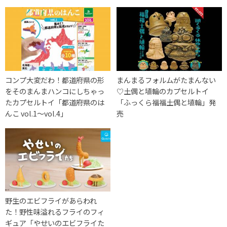
コンプ大変だわ！都道府県の形
まんまるフォルムがたまんない
をそのまんまハンコにしちゃっ
♡土偶と埴輪のカプセルトイ
たカプセルトイ「都道府県のは
「ふっくら福福土偶と埴輪」発
んこ vol.1～vol.4」
売
‪‎野生のエビフライがあらわれ
た‬！野性味溢れるフライのフィ
ギュア「やせいのエビフライた