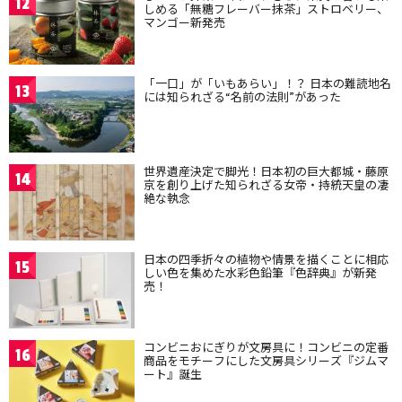
12
しめる「無糖フレーバー抹茶」ストロベリー、
マンゴー新発売
「一口」が「いもあらい」！？ 日本の難読地名
13
には知られざる“名前の法則”があった
世界遺産決定で脚光！日本初の巨大都城・藤原
14
京を創り上げた知られざる女帝・持統天皇の凄
絶な執念
日本の四季折々の植物や情景を描くことに相応
15
しい色を集めた水彩色鉛筆『色辞典』が新発
売！
コンビニおにぎりが文房具に！コンビニの定番
16
商品をモチーフにした文房具シリーズ『ジムマ
ート』誕生