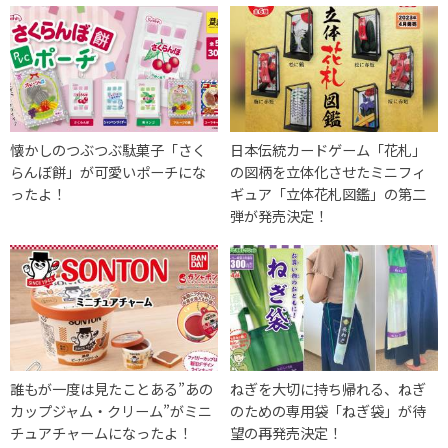
懐かしのつぶつぶ駄菓子「さく
日本伝統カードゲーム「花札」
らんぼ餅」が可愛いポーチにな
の図柄を立体化させたミニフィ
ったよ！
ギュア「立体花札図鑑」の第二
弾が発売決定！
誰もが一度は見たことある”あの
ねぎを大切に持ち帰れる、ねぎ
カップジャム・クリーム”がミニ
のための専用袋「ねぎ袋」が待
チュアチャームになったよ！
望の再発売決定！