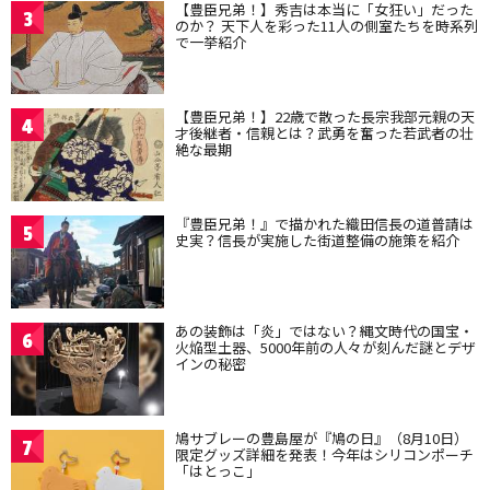
【豊臣兄弟！】秀吉は本当に「女狂い」だった
3
のか？ 天下人を彩った11人の側室たちを時系列
で一挙紹介
【豊臣兄弟！】22歳で散った長宗我部元親の天
4
才後継者・信親とは？武勇を奮った若武者の壮
絶な最期
『豊臣兄弟！』で描かれた織田信長の道普請は
5
史実？信長が実施した街道整備の施策を紹介
あの装飾は「炎」ではない？縄文時代の国宝・
6
火焔型土器、5000年前の人々が刻んだ謎とデザ
インの秘密
鳩サブレーの豊島屋が『鳩の日』（8月10日）
7
限定グッズ詳細を発表！今年はシリコンポーチ
「はとっこ」