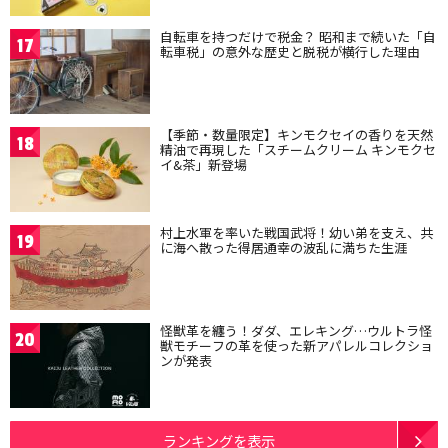
自転車を持つだけで税金？ 昭和まで続いた「自
17
転車税」の意外な歴史と脱税が横行した理由
【季節・数量限定】キンモクセイの香りを天然
18
精油で再現した「スチームクリーム キンモクセ
イ&茶」新登場
村上水軍を率いた戦国武将！幼い弟を支え、共
19
に海へ散った得居通幸の波乱に満ちた生涯
怪獣革を纏う！ダダ、エレキング…ウルトラ怪
20
獣モチーフの革を使った新アパレルコレクショ
ンが発表
ランキングを表示