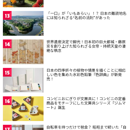
「一口」が「いもあらい」！？ 日本の難読地名
13
には知られざる“名前の法則”があった
世界遺産決定で脚光！日本初の巨大都城・藤原
14
京を創り上げた知られざる女帝・持統天皇の凄
絶な執念
日本の四季折々の植物や情景を描くことに相応
15
しい色を集めた水彩色鉛筆『色辞典』が新発
売！
コンビニおにぎりが文房具に！コンビニの定番
16
商品をモチーフにした文房具シリーズ『ジムマ
ート』誕生
自転車を持つだけで税金？ 昭和まで続いた「自
17