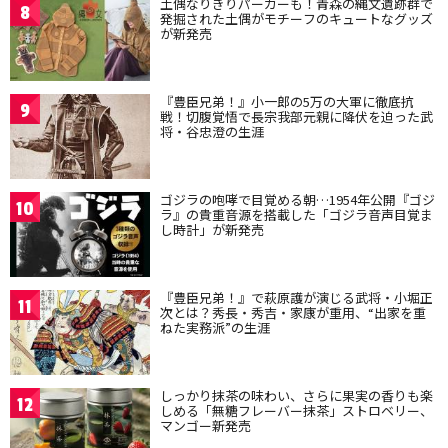
土偶なりきりパーカーも！青森の縄文遺跡群で
8
発掘された土偶がモチーフのキュートなグッズ
が新発売
『豊臣兄弟！』小一郎の5万の大軍に徹底抗
9
戦！切腹覚悟で長宗我部元親に降伏を迫った武
将・谷忠澄の生涯
ゴジラの咆哮で目覚める朝…1954年公開『ゴジ
10
ラ』の貴重音源を搭載した「ゴジラ音声目覚ま
し時計」が新発売
『豊臣兄弟！』で萩原護が演じる武将・小堀正
11
次とは？秀長・秀吉・家康が重用、“出家を重
ねた実務派”の生涯
しっかり抹茶の味わい、さらに果実の香りも楽
12
しめる「無糖フレーバー抹茶」ストロベリー、
マンゴー新発売