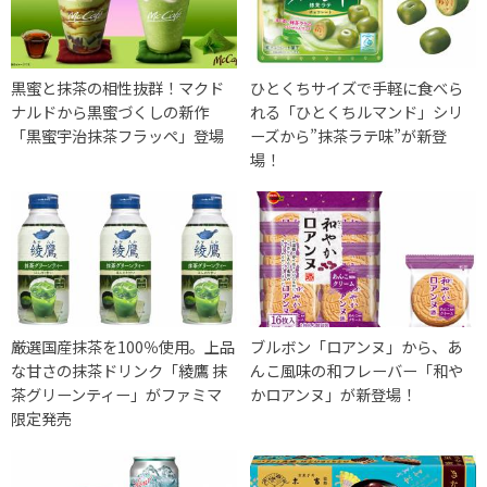
黒蜜と抹茶の相性抜群！マクド
ひとくちサイズで手軽に食べら
ナルドから黒蜜づくしの新作
れる「ひとくちルマンド」シリ
「黒蜜宇治抹茶フラッペ」登場
ーズから”抹茶ラテ味”が新登
場！
厳選国産抹茶を100％使用。上品
ブルボン「ロアンヌ」から、あ
な甘さの抹茶ドリンク「綾鷹 抹
んこ風味の和フレーバー「和や
茶グリーンティー」がファミマ
かロアンヌ」が新登場！
限定発売