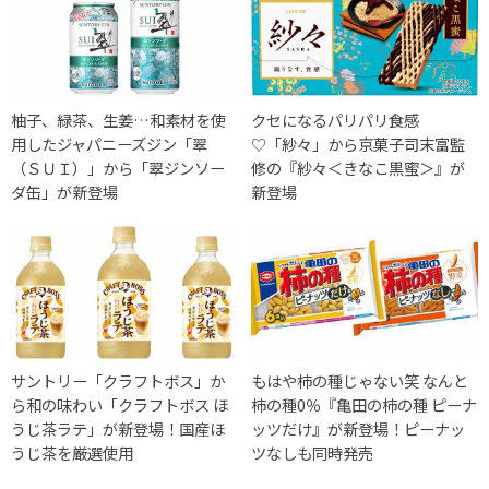
柚子、緑茶、生姜…和素材を使
クセになるパリパリ食感
用したジャパニーズジン「翠
♡「紗々」から京菓子司末富監
（ＳＵＩ）」から「翠ジンソー
修の『紗々＜きなこ黒蜜＞』が
ダ缶」が新登場
新登場
サントリー「クラフトボス」か
もはや柿の種じゃない笑 なんと
ら和の味わい「クラフトボス ほ
柿の種0％『亀田の柿の種 ピーナ
うじ茶ラテ」が新登場！国産ほ
ッツだけ』が新登場！ピーナッ
うじ茶を厳選使用
ツなしも同時発売