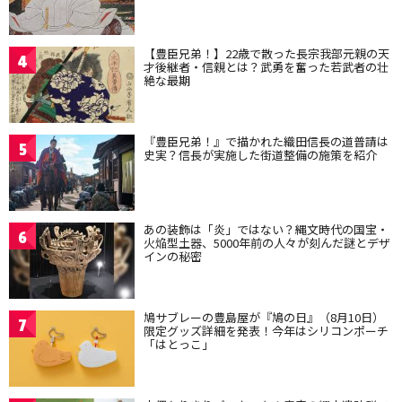
【豊臣兄弟！】22歳で散った長宗我部元親の天
4
才後継者・信親とは？武勇を奮った若武者の壮
絶な最期
『豊臣兄弟！』で描かれた織田信長の道普請は
5
史実？信長が実施した街道整備の施策を紹介
あの装飾は「炎」ではない？縄文時代の国宝・
6
火焔型土器、5000年前の人々が刻んだ謎とデザ
インの秘密
鳩サブレーの豊島屋が『鳩の日』（8月10日）
7
限定グッズ詳細を発表！今年はシリコンポーチ
「はとっこ」