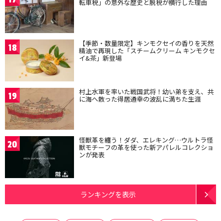
転車税」の意外な歴史と脱税が横行した理由
【季節・数量限定】キンモクセイの香りを天然
18
精油で再現した「スチームクリーム キンモクセ
イ&茶」新登場
村上水軍を率いた戦国武将！幼い弟を支え、共
19
に海へ散った得居通幸の波乱に満ちた生涯
怪獣革を纏う！ダダ、エレキング…ウルトラ怪
20
獣モチーフの革を使った新アパレルコレクショ
ンが発表
ランキングを表示