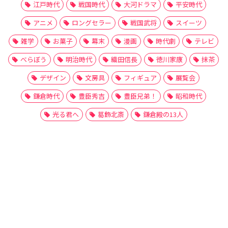
江戸時代
戦国時代
大河ドラマ
平安時代
アニメ
ロングセラー
戦国武将
スイーツ
雑学
お菓子
幕末
漫画
時代劇
テレビ
べらぼう
明治時代
織田信長
徳川家康
抹茶
デザイン
文房具
フィギュア
展覧会
鎌倉時代
豊臣秀吉
豊臣兄弟！
昭和時代
光る君へ
葛飾北斎
鎌倉殿の13人