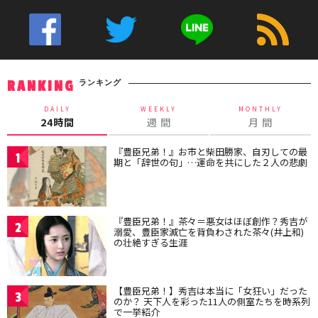
ランキング
RANKING
DAILY
WEEKLY
MONTHLY
24時間
週 間
月 間
『豊臣兄弟！』お市と柴田勝家、自刃しての最
1
期と「辞世の句」…運命を共にした２人の悲劇
『豊臣兄弟！』茶々＝悪女はほぼ創作？秀吉が
2
溺愛、豊臣家滅亡を背負わされた茶々(井上和)
の壮絶すぎる生涯
【豊臣兄弟！】秀吉は本当に「女狂い」だった
3
のか？ 天下人を彩った11人の側室たちを時系列
で一挙紹介