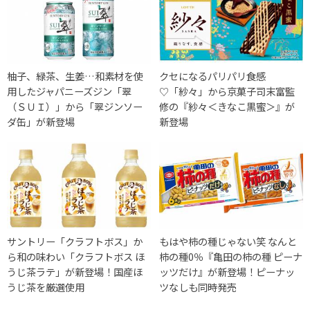
柚子、緑茶、生姜…和素材を使
クセになるパリパリ食感
用したジャパニーズジン「翠
♡「紗々」から京菓子司末富監
（ＳＵＩ）」から「翠ジンソー
修の『紗々＜きなこ黒蜜＞』が
ダ缶」が新登場
新登場
サントリー「クラフトボス」か
もはや柿の種じゃない笑 なんと
ら和の味わい「クラフトボス ほ
柿の種0％『亀田の柿の種 ピーナ
うじ茶ラテ」が新登場！国産ほ
ッツだけ』が新登場！ピーナッ
うじ茶を厳選使用
ツなしも同時発売