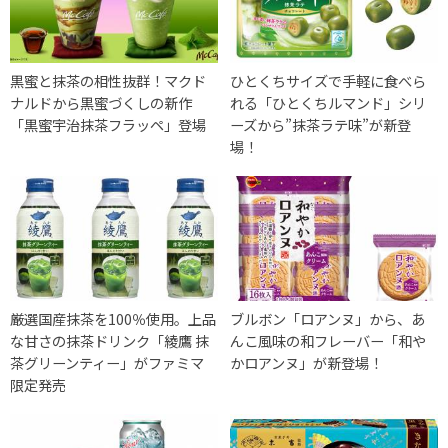
黒蜜と抹茶の相性抜群！マクド
ひとくちサイズで手軽に食べら
ナルドから黒蜜づくしの新作
れる「ひとくちルマンド」シリ
「黒蜜宇治抹茶フラッペ」登場
ーズから”抹茶ラテ味”が新登
場！
厳選国産抹茶を100％使用。上品
ブルボン「ロアンヌ」から、あ
な甘さの抹茶ドリンク「綾鷹 抹
んこ風味の和フレーバー「和や
茶グリーンティー」がファミマ
かロアンヌ」が新登場！
限定発売