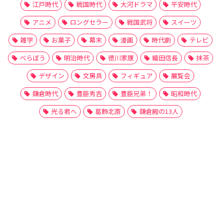
江戸時代
戦国時代
大河ドラマ
平安時代
アニメ
ロングセラー
戦国武将
スイーツ
雑学
お菓子
幕末
漫画
時代劇
テレビ
べらぼう
明治時代
徳川家康
織田信長
抹茶
デザイン
文房具
フィギュア
展覧会
鎌倉時代
豊臣秀吉
豊臣兄弟！
昭和時代
光る君へ
葛飾北斎
鎌倉殿の13人