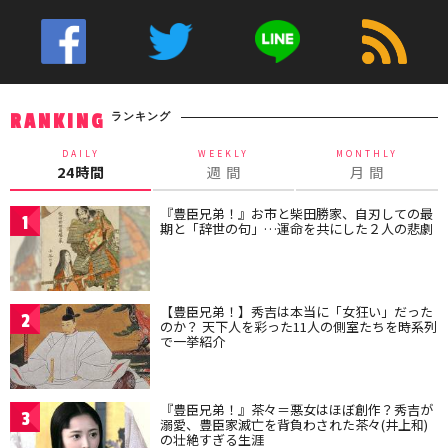
ランキング
RANKING
DAILY
WEEKLY
MONTHLY
24時間
週 間
月 間
『豊臣兄弟！』お市と柴田勝家、自刃しての最
1
期と「辞世の句」…運命を共にした２人の悲劇
【豊臣兄弟！】秀吉は本当に「女狂い」だった
2
のか？ 天下人を彩った11人の側室たちを時系列
で一挙紹介
『豊臣兄弟！』茶々＝悪女はほぼ創作？秀吉が
3
溺愛、豊臣家滅亡を背負わされた茶々(井上和)
の壮絶すぎる生涯