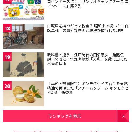
コインケースに！「サンリオキャラクターズ コ
インケース」第２弾
自転車を持つだけで税金？ 昭和まで続いた「自
18
転車税」の意外な歴史と脱税が横行した理由
教科書と違う！江戸時代の田沼意次「賄賂伝
19
説」の嘘と、水野忠邦が「大奥」を敵に回した
本当の理由
【季節・数量限定】キンモクセイの香りを天然
20
精油で再現した「スチームクリーム キンモクセ
イ&茶」新登場
ランキングを表示