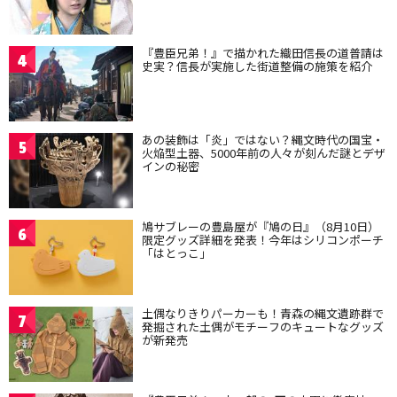
『豊臣兄弟！』で描かれた織田信長の道普請は
4
史実？信長が実施した街道整備の施策を紹介
あの装飾は「炎」ではない？縄文時代の国宝・
5
火焔型土器、5000年前の人々が刻んだ謎とデザ
インの秘密
鳩サブレーの豊島屋が『鳩の日』（8月10日）
6
限定グッズ詳細を発表！今年はシリコンポーチ
「はとっこ」
土偶なりきりパーカーも！青森の縄文遺跡群で
7
発掘された土偶がモチーフのキュートなグッズ
が新発売