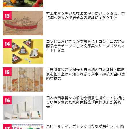
村上水軍を率いた戦国武将！幼い弟を支え、共
13
に海へ散った得居通幸の波乱に満ちた生涯
コンビニおにぎりが文房具に！コンビニの定番
14
商品をモチーフにした文房具シリーズ『ジムマ
ート』誕生
世界遺産決定で脚光！日本初の巨大都城・藤原
15
京を創り上げた知られざる女帝・持統天皇の凄
絶な執念
日本の四季折々の植物や情景を描くことに相応
16
しい色を集めた水彩色鉛筆『色辞典』が新発
売！
ハローキティ、ポチャッコたちが昭和レトロな
17