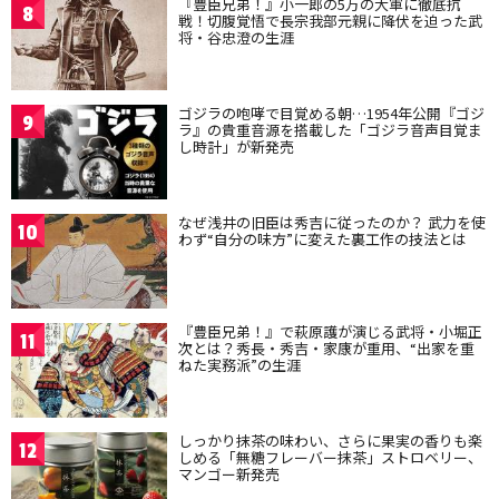
『豊臣兄弟！』小一郎の5万の大軍に徹底抗
8
戦！切腹覚悟で長宗我部元親に降伏を迫った武
将・谷忠澄の生涯
ゴジラの咆哮で目覚める朝…1954年公開『ゴジ
9
ラ』の貴重音源を搭載した「ゴジラ音声目覚ま
し時計」が新発売
なぜ浅井の旧臣は秀吉に従ったのか？ 武力を使
10
わず“自分の味方”に変えた裏工作の技法とは
『豊臣兄弟！』で萩原護が演じる武将・小堀正
11
次とは？秀長・秀吉・家康が重用、“出家を重
ねた実務派”の生涯
しっかり抹茶の味わい、さらに果実の香りも楽
12
しめる「無糖フレーバー抹茶」ストロベリー、
マンゴー新発売