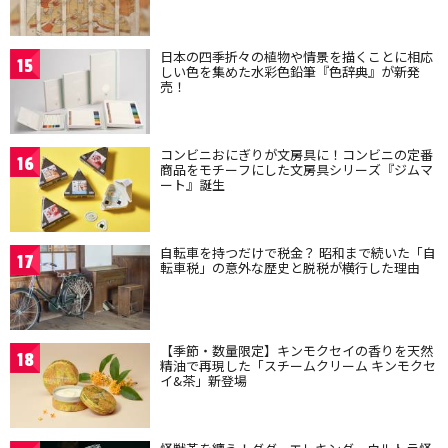
日本の四季折々の植物や情景を描くことに相応
15
しい色を集めた水彩色鉛筆『色辞典』が新発
売！
コンビニおにぎりが文房具に！コンビニの定番
16
商品をモチーフにした文房具シリーズ『ジムマ
ート』誕生
自転車を持つだけで税金？ 昭和まで続いた「自
17
転車税」の意外な歴史と脱税が横行した理由
【季節・数量限定】キンモクセイの香りを天然
18
精油で再現した「スチームクリーム キンモクセ
イ&茶」新登場