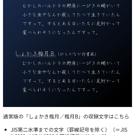
通常版の「しょかき楷月／楷月B」の収録文字はこちら
JIS第二水準までの文字（罫線記号を除く）（＝JIS