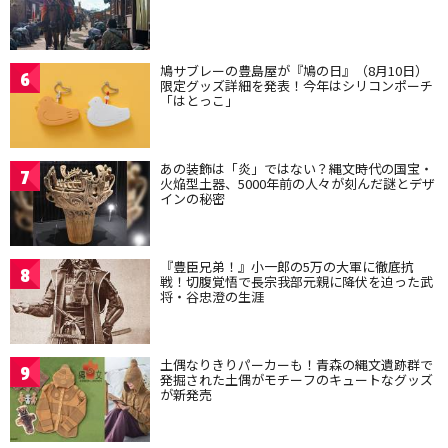
鳩サブレーの豊島屋が『鳩の日』（8月10日）
6
限定グッズ詳細を発表！今年はシリコンポーチ
「はとっこ」
あの装飾は「炎」ではない？縄文時代の国宝・
7
火焔型土器、5000年前の人々が刻んだ謎とデザ
インの秘密
『豊臣兄弟！』小一郎の5万の大軍に徹底抗
8
戦！切腹覚悟で長宗我部元親に降伏を迫った武
将・谷忠澄の生涯
土偶なりきりパーカーも！青森の縄文遺跡群で
9
発掘された土偶がモチーフのキュートなグッズ
が新発売