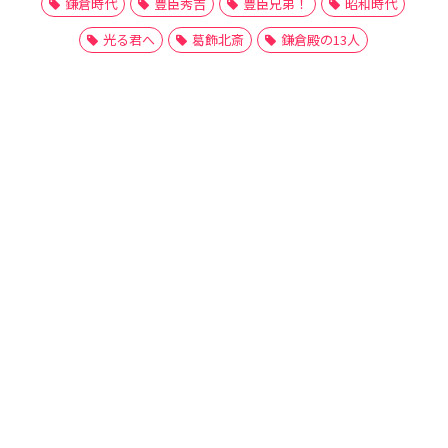
鎌倉時代
豊臣秀吉
豊臣兄弟！
昭和時代
光る君へ
葛飾北斎
鎌倉殿の13人