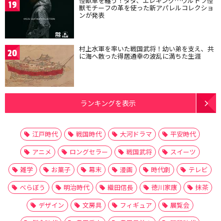
怪獣革を纏う！ダダ、エレキング…ウルトラ怪
19
獣モチーフの革を使った新アパレルコレクショ
ンが発表
村上水軍を率いた戦国武将！幼い弟を支え、共
20
に海へ散った得居通幸の波乱に満ちた生涯
ランキングを表示
江戸時代
戦国時代
大河ドラマ
平安時代
アニメ
ロングセラー
戦国武将
スイーツ
雑学
お菓子
幕末
漫画
時代劇
テレビ
べらぼう
明治時代
織田信長
徳川家康
抹茶
デザイン
文房具
フィギュア
展覧会