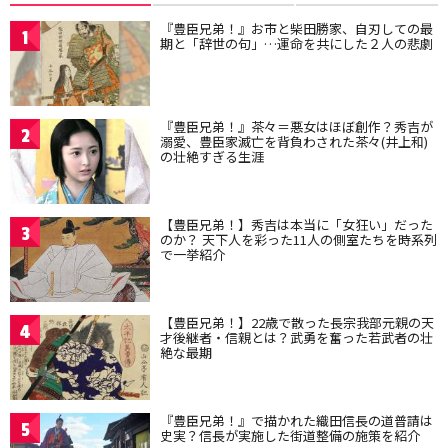
『豊臣兄弟！』お市と柴田勝家、自刃しての最
1
期と「辞世の句」…運命を共にした２人の悲劇
『豊臣兄弟！』茶々＝悪女はほぼ創作？秀吉が
2
溺愛、豊臣家滅亡を背負わされた茶々(井上和)
の壮絶すぎる生涯
【豊臣兄弟！】秀吉は本当に「女狂い」だった
3
のか？ 天下人を彩った11人の側室たちを時系列
で一挙紹介
【豊臣兄弟！】22歳で散った長宗我部元親の天
4
才後継者・信親とは？武勇を奮った若武者の壮
絶な最期
『豊臣兄弟！』で描かれた織田信長の道普請は
5
史実？信長が実施した街道整備の施策を紹介