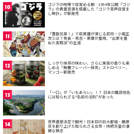
ゴジラの咆哮で目覚める朝…1954年公開『ゴジ
10
ラ』の貴重音源を搭載した「ゴジラ音声目覚ま
し時計」が新発売
『豊臣兄弟！』で萩原護が演じる武将・小堀正
11
次とは？秀長・秀吉・家康が重用、“出家を重
ねた実務派”の生涯
しっかり抹茶の味わい、さらに果実の香りも楽
12
しめる「無糖フレーバー抹茶」ストロベリー、
マンゴー新発売
「一口」が「いもあらい」！？ 日本の難読地名
13
には知られざる“名前の法則”があった
世界遺産決定で脚光！日本初の巨大都城・藤原
14
京を創り上げた知られざる女帝・持統天皇の凄
絶な執念