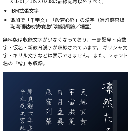
X 0201／JIS X 0208の罫線記号以外すべて）
IBM拡張文字
追加で「千字文」「般若心経」の漢字（凊嵆慼柰煒
琁璣磻祜紈虢輶邈邙雞顙颻鵾／埵罣）
無料版は収録文字が少なくなっており、一部記号・英数
字・仮名・新教育漢字が収録されています。 ギリシャ文
字・キリル文字などは表示できません。 また、フォント
名の「楷」も収録。