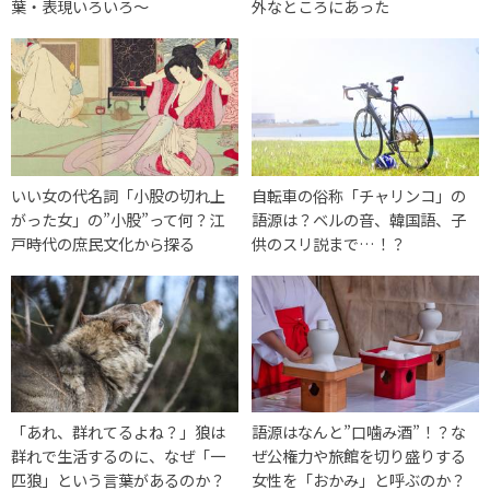
葉・表現いろいろ～
外なところにあった
いい女の代名詞「小股の切れ上
自転車の俗称「チャリンコ」の
がった女」の”小股”って何？江
語源は？ベルの音、韓国語、子
戸時代の庶民文化から探る
供のスリ説まで…！？
「あれ、群れてるよね？」狼は
語源はなんと”口噛み酒”！？な
群れで生活するのに、なぜ「一
ぜ公権力や旅館を切り盛りする
匹狼」という言葉があるのか？
女性を「おかみ」と呼ぶのか？